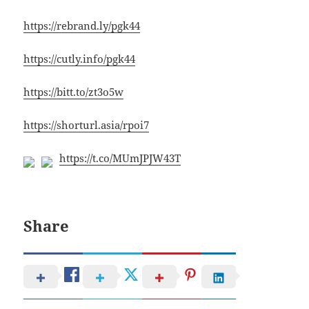
https://rebrand.ly/pgk44
https://cutly.info/pgk44
https://bitt.to/zt3o5w
https://shorturl.asia/rpoi7
https://t.co/MUmJPJW43T
Share