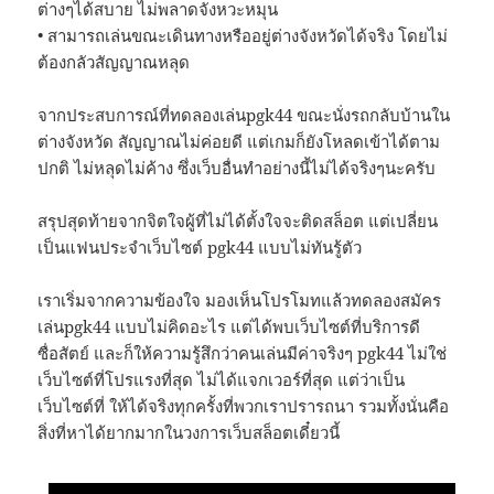
ต่างๆได้สบาย ไม่พลาดจังหวะหมุน
• สามารถเล่นขณะเดินทางหรืออยู่ต่างจังหวัดได้จริง โดยไม่
ต้องกลัวสัญญาณหลุด
จากประสบการณ์ที่ทดลองเล่นpgk44 ขณะนั่งรถกลับบ้านใน
ต่างจังหวัด สัญญาณไม่ค่อยดี แต่เกมก็ยังโหลดเข้าได้ตาม
ปกติ ไม่หลุดไม่ค้าง ซึ่งเว็บอื่นทำอย่างนี้ไม่ได้จริงๆนะครับ
สรุปสุดท้ายจากจิตใจผู้ที่ไม่ได้ตั้งใจจะติดสล็อต แต่เปลี่ยน
เป็นแฟนประจำเว็บไซต์ pgk44 แบบไม่ทันรู้ตัว
เราเริ่มจากความข้องใจ มองเห็นโปรโมทแล้วทดลองสมัคร
เล่นpgk44 แบบไม่คิดอะไร แต่ได้พบเว็บไซต์ที่บริการดี
ซื่อสัตย์ และก็ให้ความรู้สึกว่าคนเล่นมีค่าจริงๆ pgk44 ไม่ใช่
เว็บไซต์ที่โปรแรงที่สุด ไม่ได้แจกเวอร์ที่สุด แต่ว่าเป็น
เว็บไซต์ที่ ให้ได้จริงทุกครั้งที่พวกเราปรารถนา รวมทั้งนั่นคือ
สิ่งที่หาได้ยากมากในวงการเว็บสล็อตเดี๋ยวนี้