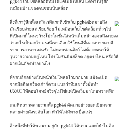
pgk44 เว็บไซต์สล็อตที่มิได้แค่เปิดให้เล่น แต่ทำให้รู้สึก
เหมือนบ้านของคนชอบปั่นสล็อต
สิ่งที่เรารู้สึกตั้งแต่วินาทีแรกที่เข้าเว็บ
pgk44b
หมายถึง
มันเรียบง่ายแต่เรียบร้อย ไม่เหมือนเว็บไซต์สล็อตทั่วๆไป
ที่เปิดมาก็โดนขว้างโปรโมชั่นใส่หน้าเต็มหน้าจอจนถึงงวยงง
ว่าอะไรเป็นอะไร ตรงนี้เขาเลือกใช้โทนสีที่มองสบายตา มี
รายการอาหารเด่นชัด ไม่หลบซ่อนลิงก์ ไม่ต้องกดหาให้
วุ่นวายว่าเกมอยู่ไหน โปรโมชั่นปั่นสล็อต อยู่ตรงไหน หรือวิธี
ฝากเงินต้องทำอย่างไร
ที่ชอบอีกอย่างเป็นหน้าเว็บโหลดไวมากมาย แม้จะเปิด
จากมือถือเครื่องเก่าก็ตาม แปลว่าทีมเขาตั้งมั่นทำ
UX/UI ให้ตอบโจทย์จริงๆไม่ใช่แค่เปิดเว็บมาโกยทราฟฟิก
เกมที่หลากหลายรวมทั้ง pgk44 คัดมาอย่างยอดเยี่ยมจาก
หลายค่ายดังระดับโลก ทำให้ไม่มีทางเบื่อแน่ๆ
สิ่งหนึ่งที่ทำให้พวกเราอยู่กับ pgk44 ได้นาน และก็ยังไม่คิด