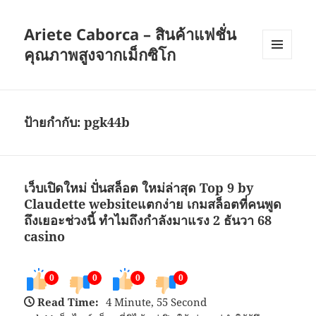
Ariete Caborca – สินค้าแฟชั่น
คุณภาพสูงจากเม็กซิโก
เมนู
และวิด
เจ็ต
ป้ายกำกับ:
pgk44b
เว็บเปิดใหม่ ปั่นสล็อต ใหม่ล่าสุด Top 9 by
Claudette websiteแตกง่าย เกมสล็อตที่คนพูด
ถึงเยอะช่วงนี้ ทำไมถึงกำลังมาแรง 2 ธันวา 68
casino
0
0
0
0
Read Time:
4 Minute, 55 Second