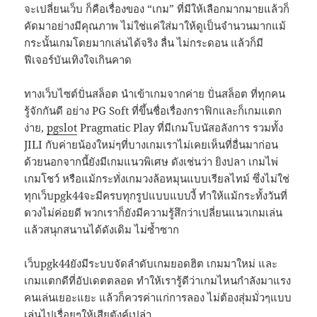
จะเปลี่ยนเว็บ ก็คือเรื่องของ “เกม” ที่มีให้เลือกมากมายแล้วก็
คัดมาอย่างมีคุณภาพ ไม่ใช่แค่ใส่มาให้ดูเป็นจำนวนมากแม้
กระนั้นเกมโดยมากเล่นได้จริง ลื่น ไม่กระดอน แล้วก็มี
ฟีเจอร์บันเทิงใจเกินคาด
ทางเว็บไซต์ปั่นสล็อต นำเข้าเกมจากค่าย ปั่นสล็อต ที่ทุกคน
รู้จักกันดี อย่าง PG Soft ที่ขึ้นชื่อเรื่องกราฟิกและก็เกมแตก
ง่าย,
pgslot
Pragmatic Play ที่มีเกมโบนัสอลังการ รวมทั้ง
JILI กับค่ายน้องใหม่ๆที่บางเกมเราไม่เคยเห็นที่อื่นมาก่อน
ด้วยนอกจากนี้ยังมีเกมแนวพิเศษ ดังเช่นว่า ยิงปลา เกมไพ่
เกมโชว์ หรือแม้กระทั่งเกมวงล้อหมุนแบบเรียลไทม์ ซึ่งไม่ใช่
ทุกเว็บpgk44จะมีครบทุกรูปแบบแบบงี้ ทำให้แม้กระทั้งวันที่
ดวงไม่ค่อยดี พวกเราก็ยังมีความรู้สึกว่าเปลี่ยนแนวเกมเล่น
แล้วสนุกสนานได้ดังเดิม ไม่ซ้ำซาก
เว็บpgk44ยังมีระบบจัดลำดับเกมยอดฮิต เกมมาใหม่ และ
เกมแตกดีที่อัปเดตตลอด ทำให้เรารู้ดีว่าเกมไหนกำลังมาแรง
คนเล่นเยอะแยะ แล้วก็ควรค่าแก่การลอง ไม่ต้องสุ่มมั่วๆแบบ
เล่นไปเรื่อยๆให้เสียตังค์เปล่า