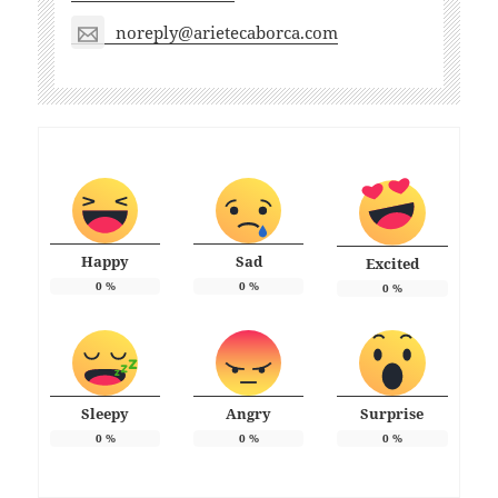
noreply@arietecaborca.com
Happy
Sad
Excited
0
%
0
%
0
%
Sleepy
Angry
Surprise
0
%
0
%
0
%