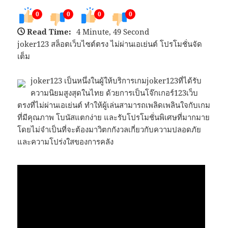
0
0
0
0
Read Time:
4 Minute, 49 Second
joker123 สล็อตเว็บไซต์ตรง ไม่ผ่านเอเย่นต์ โปรโมชั่นจัด
เต็ม
joker123 เป็นหนึ่งในผู้ให้บริการเกมjoker123ที่ได้รับ
ความนิยมสูงสุดในไทย ด้วยการเป็นโจ๊กเกอร์123เว็บ
ตรงที่ไม่ผ่านเอเย่นต์ ทำให้ผู้เล่นสามารถเพลิดเพลินใจกับเกม
ที่มีคุณภาพ โบนัสแตกง่าย และรับโปรโมชั่นพิเศษที่มากมาย
โดยไม่จำเป็นที่จะต้องมาวิตกกังวลเกี่ยวกับความปลอดภัย
และความโปร่งใสของการคลัง