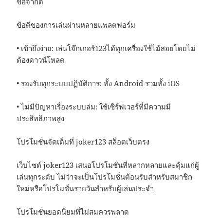
ข้อจำกัด
ข้อดีของการเล่นผ่านหลายแพลตฟอร์ม
• เข้าถึงง่าย: เล่นโจ๊กเกอร์123ได้ทุกเครื่องใช้ไม้สอยโดยไม่
ต้องดาวน์โหลด
• รองรับทุกระบบปฏิบัติการ: ทั้ง Android รวมทั้ง iOS
• ไม่มีปัญหาเรื่องระบบล่ม: ใช้เซิร์ฟเวอร์ที่มีความมี
ประสิทธิภาพสูง
โปรโมชั่นจัดเต็มที่ joker123 สล็อตเว็บตรง
เว็บไซต์ joker123 เสนอโปรโมชั่นที่หลากหลายและคุ้มแก่ผู้
เล่นทุกระดับ ไม่ว่าจะเป็นโปรโมชั่นต้อนรับสำหรับสมาชิก
ใหม่หรือโปรโมชั่นรายวันสำหรับผู้เล่นประจำ
โปรโมชั่นยอดนิยมที่ไม่สมควรพลาด