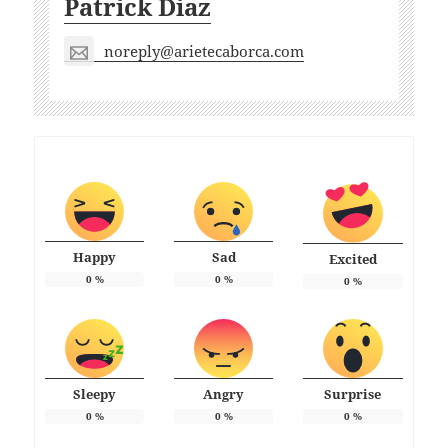
Patrick Diaz
noreply@arietecaborca.com
Happy
Sad
Excited
0
%
0
%
0
%
Sleepy
Angry
Surprise
0
%
0
%
0
%