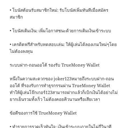
• โบนัสต้อนรับสมาชิกใหม่: รับโบนัสเพิ่มทันทีเมื่อสมัคร
สมาชิก
• โบนัสเติมเงิน: เพิ่มโอกาสชนะด้วยการเติมเงินเข้าระบบ
• เครดิตฟรีสำหรับทดสอบเล่น: ให้ผู้เล่นได้ลองเกมใหม่ๆโดย
ไม่ต้องลงทุน
ระบบฝาก-ถอนออโต้ รองรับ TrueMoney Wallet
หนึ่งในความสะดวกของ joker123หมายถึงระบบฝาก-ถอน
ออโต้ ที่รองรับการทำธุรกรรมผ่าน TrueMoney Wallet
ทำให้ผู้เล่นโจ๊กเกอร์123สามารถฝากแล้วก็เบิกเงินได้อย่างไม่
ยากเย็นรวมทั้งเร็ว ไม่ต้องคอยคิวนานหรือเสียเวลา
ข้อดีของการใช้ TrueMoney Wallet
• ทำรายการรวดเร็วทันใจ: เงินเข้าระบบภายในไม่กี่วินาที