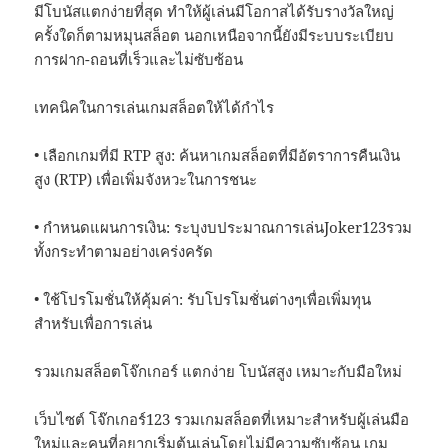
มีโบนัสแตกง่ายที่สุด ทำให้ผู้เล่นมีโอกาสได้รับรางวัลใหญ่
ครั้งใดก็ตามหมุนสล็อต นอกเหนือจากนี้ยังมีระบบระเบียบ
การฝาก-ถอนที่เร็วและไม่ซับซ้อน
เทคนิคในการเล่นเกมสล็อตให้ได้กำไร
• เลือกเกมที่มี RTP สูง: ค้นหาเกมสล็อตที่มีอัตราการคืนเงิน
สูง (RTP) เพื่อเพิ่มจังหวะในการชนะ
• กำหนดแผนการเงิน: ระบุงบประมาณการเล่นJoker123รวม
ทั้งกระทำตามอย่างเคร่งครัด
• ใช้โปรโมชั่นให้คุ้มค่า: รับโปรโมชั่นต่างๆเพื่อเพิ่มทุน
สำหรับเพื่อการเล่น
รวมเกมสล็อตโจ๊กเกอร์ แตกง่าย โบนัสสูง เหมาะกับมือใหม่
เว็บไซต์ โจ๊กเกอร์123 รวมเกมสล็อตที่เหมาะสำหรับผู้เล่นมือ
ใหม่และคนที่อยากเริ่มต้นเล่นโดยไม่มีความซับซ้อน เกม