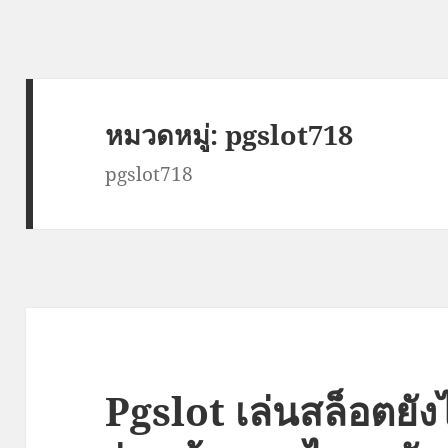
หมวดหมู่:
pgslot718
pgslot718
Pgslot เล่นสล็อตยังไง