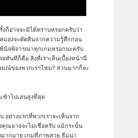
้งก็อาจจะมิได้ทราบหรอกครับว่า
 สมองจะตัดสินจากความรู้สึกก่อน
ั่งพินิจพิจารณาทุกเกมหรอกนะครับ
ทันทีก็คือ สิ่งที่เราเห็นเบื้องหน้านี่
รมณ์ของพวกเราไหม? ส่วนมากก็จะ
ข้าไปเล่นสูงที่สุด
บ อย่างแรกที่พวกเราจะเห็นจาก
งคุณอาจจะไม่เชื่อครับ แม้กระนั้น
งมากมาย เกมที่ภาพสวย ธีมน่า