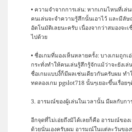
• ความจำจากการเล่น: หากเกมไหนที่เล่นแ
คนเล่นจะจำความรู้สึกนั้นเอาไว้ และมีล
อัตโนมัติเลยนะครับ เนื่องจากว่าสมองจะเ
ไปด้วย
• ชื่อเกมที่มองเห็นหลายครั้ง: บางเกมถูกเ
กระทั่งทำให้คนเล่นรู้สึกรู้จักแม้ว่าจะยั
ชื่อเกมแบบงี้ก็มีผลเช่นเดียวกันครับผม ท
ทดลองเกม pgslot718 นั้นๆเยอะขึ้นเรื่อยๆ
3. อารมณ์ของผู้เล่นในเวลานั้น มีผลกับการ
อีกจุดที่ไม่เอ่ยถึงมิได้เลยก็คือ อารมณ์ข
ด้วยนั่นเองครับผม อารมณ์ในแต่ละวันขอ