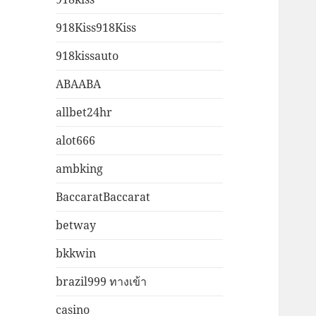
918Kiss918Kiss
918kissauto
ABAABA
allbet24hr
alot666
ambking
BaccaratBaccarat
betway
bkkwin
brazil999 ทางเข้า
casino