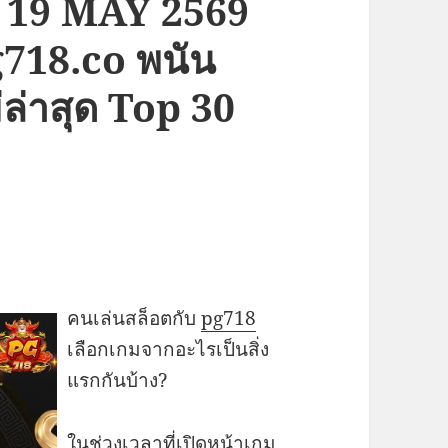
ัน 19 MAY 2569
g718.co พนัน
่ล่าสุด Top 30
คนเล่นสล็อตกับ
pg718
เลือกเกมจากอะไรเป็นสิ่ง
แรกกันบ้าง?
ในช่วงเวลาที่เปิดหน้าเกม