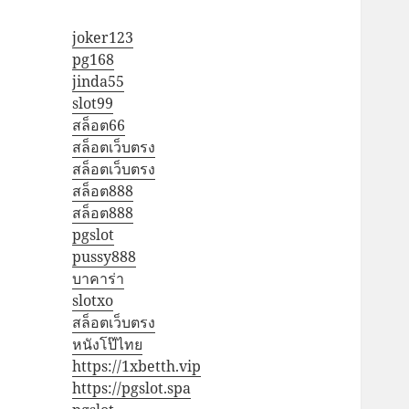
joker123
pg168
jinda55
slot99
สล็อต66
สล็อตเว็บตรง
สล็อตเว็บตรง
สล็อต888
สล็อต888
pgslot
pussy888
บาคาร่า
slotxo
สล็อตเว็บตรง
หนังโป๊ไทย
https://1xbetth.vip
https://pgslot.spa