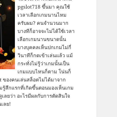
pgslot718 ขึ้นมา คุณใช้
เวลาเลือกเกมนานไหม
ครับผม? คนจำนวนมาก
บางทีก็อาจจะไม่ได้ใช้เวลา
เลือกเกมนานขนาดนั้น
บางบุคคลเห็นปกเกมไม่กี่
วินาทีก็กดเข้าเล่นแล้ว แม้
กระทั่งไม่รู้ว่าเกมนั้นเป็น
เกมแบบไหนก็ตาม โน่นก็
ot ของคนเล่นสล็อตไม่ได้มาจาก
รู้สึกแรกที่เกิดขึ้นตอนมองเห็นเกม
ูเลยว่า อะไรมีผลกับการตัดสินใจ
นเลย!