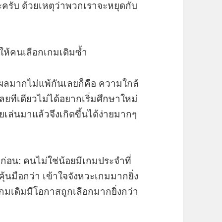
ครับ ด้วยเหตุว่าพวกเราจะหยุดกับ
ให้คนเลือกเกมเดิมซ้ำ
ีผลมากไม่แพ้กันเลยก็คือ ความใกล้
ยทีเดียวไม่ได้อยากเริ่มศึกษาใหม่
ยเล่นมาแล้วจึงเกิดขึ้นได้ง่ายมากๆ
ก่อน: คนไม่ใช่น้อยมีเกมประจำที่
าคุ้นมือกว่า เข้าใจจังหวะเกมมากยิ่ง
กมเดิมมีโอกาสถูกเลือกมากยิ่งกว่า