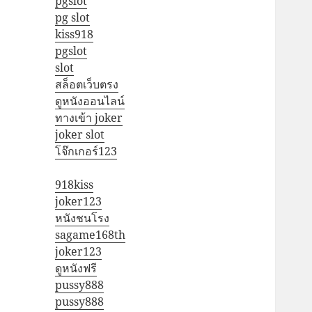
pgslot
pg slot
kiss918
pgslot
slot
สล็อตเว็บตรง
ดูหนังออนไลน์
ทางเข้า joker
joker slot
โจ๊กเกอร์123
918kiss
joker123
หนังชนโรง
sagame168th
joker123
ดูหนังฟรี
pussy888
pussy888