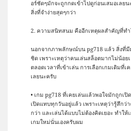
อร์ชัดๆมักจะถูกกดเข้าไปดูก่อนเสมอเลยนะ
สิ่งที่จำง่ายสุดๆกว่า
2. ความสนิทสนม คืออีกเหตุผลสำคัญที่ทำ
นอกจากภาพลักษณ์บน pg718 แล้ว สิ่งที่ม
ชิด เพราะเหตุว่าคนเล่นสล็อตมากไม่น้อยเล
ตลอดเวลาที่เข้าเล่น การเลือกเกมเดิมที่เค
เลยนะครับ
• เกม pg718 ที่เคยเล่นแล้วพอใจมักถูกเปิด
เปิดแทบทุกวันอยู่แล้ว เพราะเหตุว่ารู้สึกว่
กว่า และเล่นได้แบบไม่ต้องคิดเยอะ ทำให้เ
เกมใหม่นั่นเองครับผม