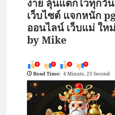
ง่าย ลุ้นแตกไวทุกว
เว็บไซต์ แจกหนัก p
ออนไลน์ เว็บแม่ ใหม
by Mike
0
0
0
0
Read Time:
4 Minute, 23 Second