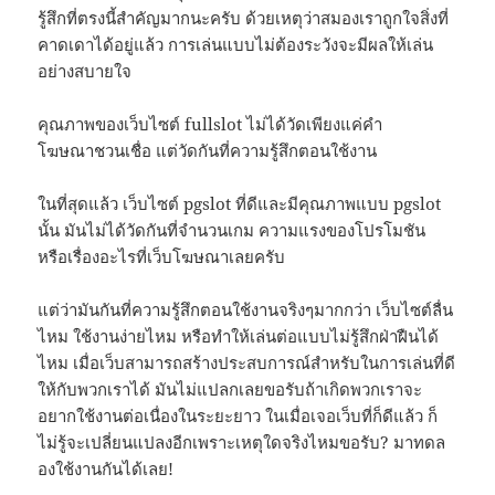
รู้สึกที่ตรงนี้สำคัญมากนะครับ ด้วยเหตุว่าสมองเราถูกใจสิ่งที่
คาดเดาได้อยู่แล้ว การเล่นแบบไม่ต้องระวังจะมีผลให้เล่น
อย่างสบายใจ
คุณภาพของเว็บไซต์ fullslot ไม่ได้วัดเพียงแค่คำ
โฆษณาชวนเชื่อ แต่วัดกันที่ความรู้สึกตอนใช้งาน
ในที่สุดแล้ว เว็บไซต์ pgslot ที่ดีและมีคุณภาพแบบ pgslot
นั้น มันไม่ได้วัดกันที่จำนวนเกม ความแรงของโปรโมชัน
หรือเรื่องอะไรที่เว็บโฆษณาเลยครับ
แต่ว่ามันกันที่ความรู้สึกตอนใช้งานจริงๆมากกว่า เว็บไซต์ลื่น
ไหม ใช้งานง่ายไหม หรือทำให้เล่นต่อแบบไม่รู้สึกฝ่าฝืนได้
ไหม เมื่อเว็บสามารถสร้างประสบการณ์สำหรับในการเล่นที่ดี
ให้กับพวกเราได้ มันไม่แปลกเลยขอรับถ้าเกิดพวกเราจะ
อยากใช้งานต่อเนื่องในระยะยาว ในเมื่อเจอเว็บที่ก็ดีแล้ว ก็
ไม่รู้จะเปลี่ยนแปลงอีกเพราะเหตุใดจริงไหมขอรับ? มาทดล
องใช้งานกันได้เลย!