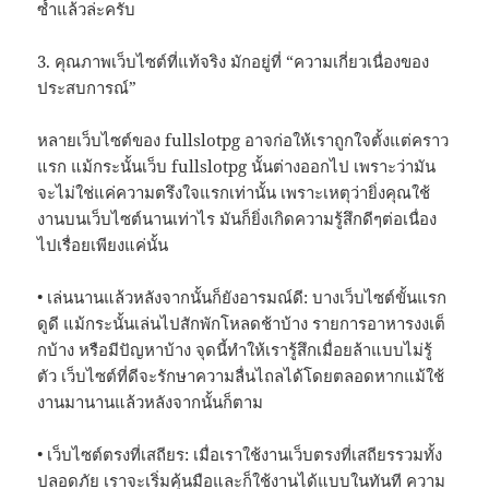
ซ้ำแล้วล่ะครับ
3. คุณภาพเว็บไซต์ที่แท้จริง มักอยู่ที่ “ความเกี่ยวเนื่องของ
ประสบการณ์”
หลายเว็บไซต์ของ fullslotpg อาจก่อให้เราถูกใจตั้งแต่คราว
แรก แม้กระนั้นเว็บ fullslotpg นั้นต่างออกไป เพราะว่ามัน
จะไม่ใช่แค่ความตรึงใจแรกเท่านั้น เพราะเหตุว่ายิ่งคุณใช้
งานบนเว็บไซต์นานเท่าไร มันก็ยิ่งเกิดความรู้สึกดีๆต่อเนื่อง
ไปเรื่อยเพียงแค่นั้น
• เล่นนานแล้วหลังจากนั้นก็ยังอารมณ์ดี: บางเว็บไซต์ขั้นแรก
ดูดี แม้กระนั้นเล่นไปสักพักโหลดช้าบ้าง รายการอาหารงงเต็
กบ้าง หรือมีปัญหาบ้าง จุดนี้ทำให้เรารู้สึกเมื่อยล้าแบบไม่รู้
ตัว เว็บไซต์ที่ดีจะรักษาความลื่นไถลได้โดยตลอดหากแม้ใช้
งานมานานแล้วหลังจากนั้นก็ตาม
• เว็บไซต์ตรงที่เสถียร: เมื่อเราใช้งานเว็บตรงที่เสถียรรวมทั้ง
ปลอดภัย เราจะเริ่มคุ้นมือและก็ใช้งานได้แบบในทันที ความ