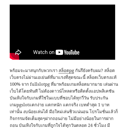
พร้อมจะมาสนุกกับพวกเรา
สล็อตpg
กันรึยังครับผม? สล็อต
เว็บตรงไม่ผ่านเอเย่นต์ที่มาแรงที่สุดขณะนี้ สล็อตเว็บตรงแท้
100% จาก fullslotpg ที่มาพร้อมเกมสล็อตมากมาย เล่นผ่าน
เว็บได้โดยทันที ไม่ต้องดาวน์โหลดหรือติดตั้งแอปพลิเคชัน
บันเทิงใจกับเกมที่ใช่ในแบบที่ชอบได้ทุกวี่วัน รับประกัน
เกมpgslotแตกง่าย แตกหนัก แตกจริง เบทต่ำสุด 1 บาท
เท่านั้น งบน้อยเล่นได้ มือใหม่เล่นชิวแน่นอน โปรโมชั่นแล้วก็
กิจกรรมจัดเต็มสุดๆฝากถอนง่าย ไม่มีอย่างน้อยในการฝาก
ถอน บันเทิงใจกับเกมที่ถูกใจได้ทุกวันตลอด 24 ชั่วโมง มี