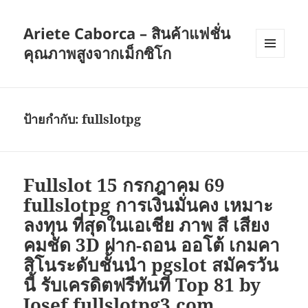
Ariete Caborca – สินค้าแฟชั่น
คุณภาพสูงจากเม็กซิโก
เมนู
และวิด
เจ็ต
ป้ายกำกับ:
fullslotpg
Fullslot 15 กรกฎาคม 69
fullslotpg การเงินมั่นคง เหมาะ
ลงทุน ที่สุดในเอเชีย ภาพ สี เสียง
คมชัด 3D ฝาก-ถอน ออโต้ เกมคา
สิโนระดับชั้นนำ pgslot สมัครวัน
นี้ รับเครดิตฟรีทันที Top 81 by
Josef fullslotpg3.com