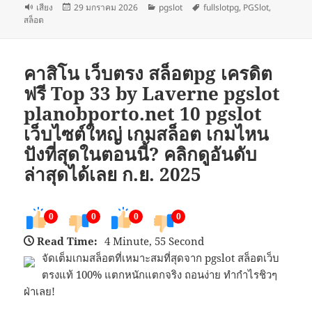
รูป
เขียน
หมวด
ป้าย
เสียง
29 มกราคม 2026
pgslot
fullslotpg
,
PGSlot
,
แบบ
เมื่อ
หมู่
กำกับ
สล็อต
เรื่อง
คาสิโน เว็บตรง สล็อตpg เครดิต
ฟรี Top 33 by Laverne pgslot
planobporto.net 10 pgslot
เว็บไซต์ใหญ่ เกมสล็อต เกมไหน
ปังที่สุดในตอนนี้? คลิกดูอันดับ
ล่าสุดได้เลย ก.ย. 2025
0
0
0
0
Read Time:
4 Minute, 55 Second
จัดเต็มเกมสล็อตที่เหมาะสมที่สุดจาก pgslot สล็อตเว็บ
ตรงแท้ 100% แตกหนักแตกจริง ถอนง่าย ทำกำไรชิวๆ
ฝ่าเลย!