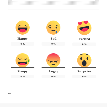
Happy
Sad
Excited
0
%
0
%
0
%
Sleepy
Angry
Surprise
0
%
0
%
0
%
…