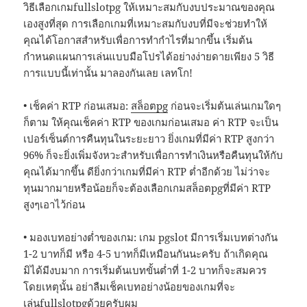
วิธีเลือกเกมfullslotpg ให้เหมาะสมกับงบประมาณของคุณ
เองสูงที่สุด การเลือกเกมที่เหมาะสมกับงบที่มีจะช่วยทำให้
คุณได้โอกาสสำหรับเพื่อการทำกำไรที่มากขึ้น เริ่มต้น
กำหนดแผนการเล่นแบบมือโปรได้อย่างง่ายดายเพียง 5 วิธี
การแบบนี้เท่านั้น มาลองกันเลย เลทโก!
• เช็คค่า RTP ก่อนเสมอ:
สล็อตpg
ก่อนจะเริ่มต้นเล่นเกมใดๆ
ก็ตาม ให้คุณเช็คค่า RTP ของเกมก่อนเสมอ ค่า RTP จะเป็น
เปอร์เซ็นต์การคืนทุนในระยะยาว ยิ่งเกมที่มีค่า RTP สูงกว่า
96% ก็จะยิ่งเพิ่มจังหวะสำหรับเพื่อการทำเงินหรือคืนทุนให้กับ
คุณได้มากขึ้น ดียิ่งกว่าเกมที่มีค่า RTP ต่ำอีกด้วย ไม่ว่าจะ
ทุนมากมายหรือน้อยก็จะต้องเลือกเกมสล็อตpgที่มีค่า RTP
สูงๆเอาไว้ก่อน
• มองเบทอย่างต่ำของเกม: เกม pgslot มีการเริ่มเบทต่างกัน
1-2 บาทก็มี หรือ 4-5 บาทก็มีเหมือนกันนะครับ ถ้าเกิดคุณ
มิได้มีงบมาก การเริ่มต้นเบทขั้นต่ำที่ 1-2 บาทก็จะสมควร
โดยเหตุนั้น อย่าลืมเช็คเบทอย่างน้อยของเกมที่จะ
เล่นfullslotpgด้วยครับผม