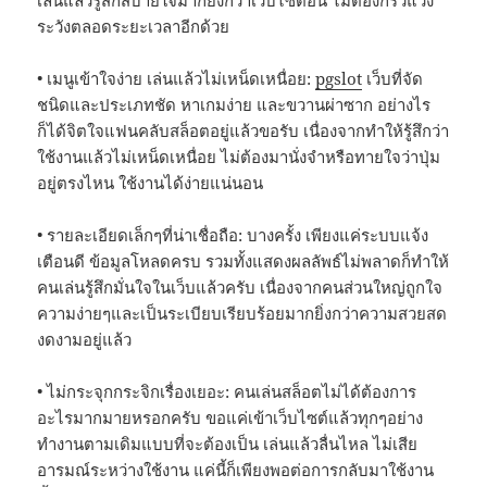
ระวังตลอดระยะเวลาอีกด้วย
• เมนูเข้าใจง่าย เล่นแล้วไม่เหน็ดเหนื่อย:
pgslot
เว็บที่จัด
ชนิดและประเภทชัด หาเกมง่าย และขวานผ่าซาก อย่างไร
ก็ได้จิตใจแฟนคลับสล็อตอยู่แล้วขอรับ เนื่องจากทำให้รู้สึกว่า
ใช้งานแล้วไม่เหน็ดเหนื่อย ไม่ต้องมานั่งจำหรือทายใจว่าปุ่ม
อยู่ตรงไหน ใช้งานได้ง่ายแน่นอน
• รายละเอียดเล็กๆที่น่าเชื่อถือ: บางครั้ง เพียงแค่ระบบแจ้ง
เตือนดี ข้อมูลโหลดครบ รวมทั้งแสดงผลลัพธ์ไม่พลาดก็ทำให้
คนเล่นรู้สึกมั่นใจในเว็บแล้วครับ เนื่องจากคนส่วนใหญ่ถูกใจ
ความง่ายๆและเป็นระเบียบเรียบร้อยมากยิ่งกว่าความสวยสด
งดงามอยู่แล้ว
• ไม่กระจุกกระจิกเรื่องเยอะ: คนเล่นสล็อตไม่ได้ต้องการ
อะไรมากมายหรอกครับ ขอแค่เข้าเว็บไซต์แล้วทุกๆอย่าง
ทำงานตามเดิมแบบที่จะต้องเป็น เล่นแล้วลื่นไหล ไม่เสีย
อารมณ์ระหว่างใช้งาน แค่นี้ก็เพียงพอต่อการกลับมาใช้งาน