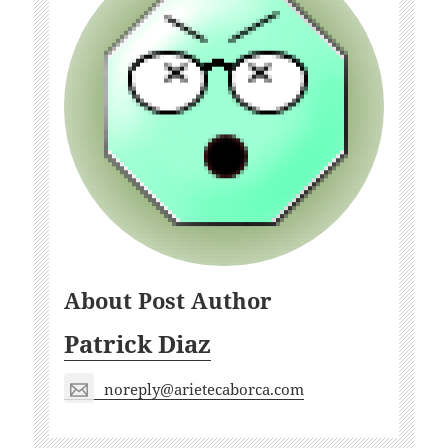
About Post Author
Patrick Diaz
noreply@arietecaborca.com