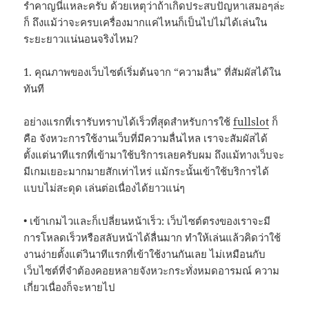
รำคาญนี่แหละครับ ด้วยเหตุว่าถ้าเกิดประสบปัญหาเสมอๆล่ะ
ก็ ถึงแม้ว่าจะครบเครื่องมากแค่ไหนก็เป็นไปไม่ได้เล่นใน
ระยะยาวแน่นอนจริงไหม?
1. คุณภาพของเว็บไซต์เริ่มต้นจาก “ความลื่น” ที่สัมผัสได้ใน
ทันที
อย่างแรกที่เรารับทราบได้เร็วที่สุดสำหรับการใช้
fullslot
ก็
คือ จังหวะการใช้งานเว็บที่มีความลื่นไหล เราจะสัมผัสได้
ตั้งแต่นาทีแรกที่เข้ามาใช้บริการเลยครับผม ถึงแม้ทางเว็บจะ
มีเกมเยอะมากมายสักเท่าไหร่ แม้กระนั้นเข้าใช้บริการได้
แบบไม่สะดุด เล่นต่อเนื่องได้ยาวแน่ๆ
• เข้าเกมไวและก็เปลี่ยนหน้าเร็ว: เว็บไซต์ตรงของเราจะมี
การโหลดเร็วหรือสลับหน้าได้ลื่นมาก ทำให้เล่นแล้วคิดว่าใช้
งานง่ายตั้งแต่วินาทีแรกที่เข้าใช้งานกันเลย ไม่เหมือนกับ
เว็บไซต์ที่จำต้องคอยหลายจังหวะกระทั่งหมดอารมณ์ ความ
เกี่ยวเนื่องก็จะหายไป