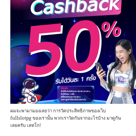
ผมจะพามามองเลยว่า การวัดประสิทธิภาพของเว็บ
fullslotpg ของเรานั้น พวกเราวัดกันจากอะไรบ้าง มาดูกัน
เลยครับ เลทโก!