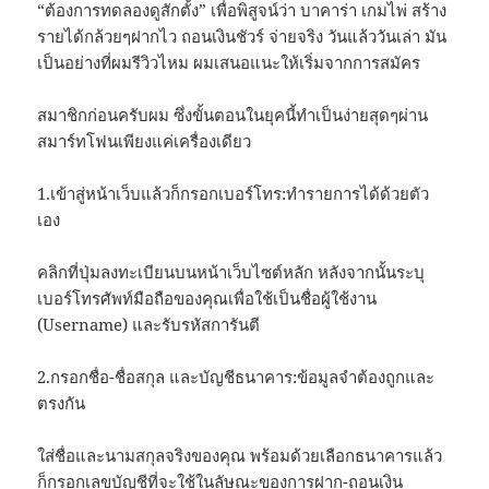
“ต้องการทดลองดูสักตั้ง” เพื่อพิสูจน์ว่า บาคาร่า เกมไพ่ สร้าง
รายได้กล้วยๆฝากไว ถอนเงินชัวร์ จ่ายจริง วันแล้ววันเล่า มัน
เป็นอย่างที่ผมรีวิวไหม ผมเสนอแนะให้เริ่มจากการสมัคร
สมาชิกก่อนครับผม ซึ่งขั้นตอนในยุคนี้ทำเป็นง่ายสุดๆผ่าน
สมาร์ทโฟนเพียงแค่เครื่องเดียว
1.เข้าสู่หน้าเว็บแล้วก็กรอกเบอร์โทร:ทำรายการได้ด้วยตัว
เอง
คลิกที่ปุ่มลงทะเบียนบนหน้าเว็บไซต์หลัก หลังจากนั้นระบุ
เบอร์โทรศัพท์มือถือของคุณเพื่อใช้เป็นชื่อผู้ใช้งาน
(Username) และรับรหัสการันตี
2.กรอกชื่อ-ชื่อสกุล และบัญชีธนาคาร:ข้อมูลจำต้องถูกและ
ตรงกัน
ใส่ชื่อและนามสกุลจริงของคุณ พร้อมด้วยเลือกธนาคารแล้ว
ก็กรอกเลขบัญชีที่จะใช้ในลัษณะของการฝาก-ถอนเงิน