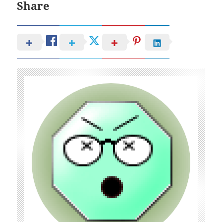
Share