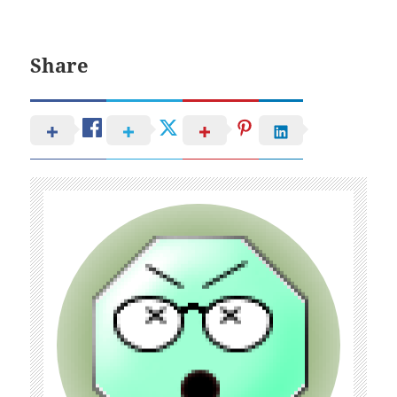
Share