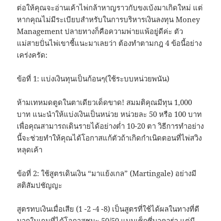
ต่อให้คุณจะอ่านเค้าไพ่กล้าหาญราวกับขงเบ้งมาเกิดใหม่ แต่
หากคุณไม่มีระเบียบสำหรับในการบริหารเงินลงทุน Money
Management ปลายทางก็คือความพ่ายแพ้อยู่ดีค่ะ ตัว
แม่สายปั่นไพ่เขาชี้แนะมาเลยว่า ต้องทำตามกฎ 4 ข้อนี้อย่าง
เคร่งครัด:
ข้อที่ 1: แบ่งเงินทุนเป็นก้อนๆ(ใช้ระบบหน่วยพนัน)
ห้ามเทหมดตูดในตาเดียวเด็ดขาด! สมมติคุณมีทุน 1,000
บาท แนะนำให้แบ่งเงินเป็นหน่วย หน่วยละ 50 หรือ 100 บาท
เพื่อคุณสามารถเดินรายได้อย่างต่ำ 10-20 ตา วิธีการทำอย่าง
นี้จะช่วยทำให้คุณได้โอกาสแก้ตัวถ้าเกิดกำเนิดตอนที่ไพ่สวิง
หลุดเค้า
ข้อที่ 2: ใช้สูตรเดินเงิน “มาแย้งเกล” (Martingale) อย่างมี
สติสัมปชัญญะ
สูตรทบเงินเมื่อเสีย (1 -2 -4 -8) เป็นสูตรที่ใช้ได้ผลในทางที่ดี
มากในเกมที่ได้โอกาสชนะ 50/50 แบบเซ็กซี่บาคาร่า แต่มี