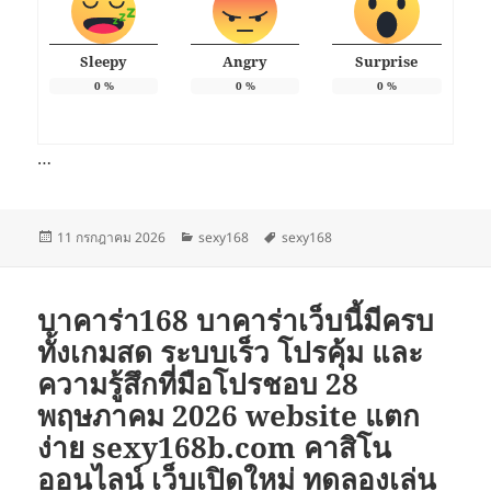
Sleepy
Angry
Surprise
0
%
0
%
0
%
…
เขียน
หมวด
ป้าย
11 กรกฎาคม 2026
sexy168
sexy168
เมื่อ
หมู่
กำกับ
บาคาร่า168 บาคาร่าเว็บนี้มีครบ
ทั้งเกมสด ระบบเร็ว โปรคุ้ม และ
ความรู้สึกที่มือโปรชอบ 28
พฤษภาคม 2026 website แตก
ง่าย sexy168b.com คาสิโน
ออนไลน์ เว็บเปิดใหม่ ทดลองเล่น