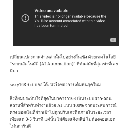
เปลี่ยนแปลงภาพจำเหล่านั้นไปอย่างสิ้นเชิง ด้วยเทคโนโลยี
“ระบบอัตโนมัติ (AI Automation)” ที่ทันสมัยที่สุดเท่าที่เคย
มีมา
sexy168 ระบบออโต้: หัวใจของการเดิมพันยุคใหม่
สิ่งที่ผมประทับใจที่สุดในบาคาร่า168 เป็นระบบฝาก-ถอน
สถานที่สำหรับทำงานด้วย AI แบบ 100% จากประสบการณ์
ตรง ยอดเงินที่ฝากเข้าไปถูกปรับเครดิตภายในระยะเวลา
เพียงแต่ 3-5 วินาที แค่นั้น ไม่ต้องแจ้งสลิป ไม่ต้องคอยแอด
ไม่นการันตี