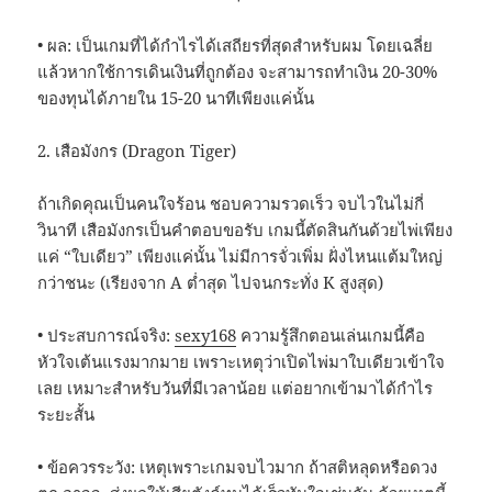
• ผล: เป็นเกมที่ได้กำไรได้เสถียรที่สุดสำหรับผม โดยเฉลี่ย
แล้วหากใช้การเดินเงินที่ถูกต้อง จะสามารถทำเงิน 20-30%
ของทุนได้ภายใน 15-20 นาทีเพียงแค่นั้น
2. เสือมังกร (Dragon Tiger)
ถ้าเกิดคุณเป็นคนใจร้อน ชอบความรวดเร็ว จบไวในไม่กี่
วินาที เสือมังกรเป็นคำตอบขอรับ เกมนี้ตัดสินกันด้วยไพ่เพียง
แค่ “ใบเดียว” เพียงแค่นั้น ไม่มีการจั่วเพิ่ม ฝั่งไหนแต้มใหญ่
กว่าชนะ (เรียงจาก A ต่ำสุด ไปจนกระทั่ง K สูงสุด)
• ประสบการณ์จริง:
sexy168
ความรู้สึกตอนเล่นเกมนี้คือ
หัวใจเต้นแรงมากมาย เพราะเหตุว่าเปิดไพ่มาใบเดียวเข้าใจ
เลย เหมาะสำหรับวันที่มีเวลาน้อย แต่อยากเข้ามาได้กำไร
ระยะสั้น
• ข้อควรระวัง: เหตุเพราะเกมจบไวมาก ถ้าสติหลุดหรือดวง