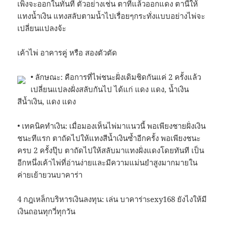
เพิ่งจะออกในทันที ตัวอย่างเช่น ตาที่แล้วออกแดง ตานี้ให้
แทงน้ำเงิน แทงสลับตามน้ำไปเรื่อยๆกระทั่งแบบอย่างไพ่จะ
เปลี่ยนแปลงจ้ะ
เค้าไพ่ อาคารคู่ หรือ สองตัวตัด
• ลักษณะ: คือการที่ไพ่ชนะฝั่งเดิมชิดกันแค่ 2 ครั้งแล้ว
เปลี่ยนแปลงฝั่งสลับกันไป ได้แก่ แดง แดง, น้ำเงิน
สีน้ำเงิน, แดง แดง
• เทคนิคทำเงิน: เมื่อมองเห็นไพ่มาแนวนี้ พอเพียงชายฝั่งเงิน
ชนะทีแรก ตาถัดไปให้แทงสีน้ำเงินซ้ำอีกครั้ง พอเพียงชนะ
ครบ 2 ครั้งปุ๊บ ตาถัดไปให้สลับมาแทงฝั่งแดงโดยทันที เป็น
อีกหนึ่งเค้าไพ่ที่อ่านง่ายและมีความแม่นยำสูงมากมายใน
ค่ายเย้ายวนบาคาร่า
4 กฎเหล็กบริหารเงินลงทุน: เล่น บาคาร่าsexy168 ยังไงให้มี
เงินถอนทุกวี่ทุกวัน