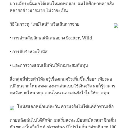
มา แม้กระนั้นพอได้เล่นโหมดทดสอบ ผมได้ศึกษาหลายสิ่ง
หลายอย่างมากมาย ไม่ว่าจะเป็น
วิธีในการดู “เพย์ไลน์” หรือเส้นการจ่าย
• การอ่านสัญลักษณ์พิเศษอย่าง Scatter, Wild
• การจับจังหวะโบนัส
• และการวางแผนเดิมพันให้เหมาะสมกับทุน
สิ่งกลุ่มนี้ช่วยทำให้ผมรู้เรื่องเกมจริงเพิ่มขึ้นเรื่อยๆ เพียงพอ
เปลี่ยนจากโหมดทดลองมาเล่นแบบใช้เงินจริง ผมก็รู้ว่าควร
กดจังหวะไหน หยุดตอนไหน และเล่นยังไงไม่ให้ขาดทุน
โบนัสแจกหนักแต่ละวัน ความจริงไม่ใช่แค่คำชวนเชื่อ
ภายหลังเล่นไปได้สักพัก ผมเริ่มลงทะเบียนสมัครสมาชิกเต็ม
ตัว ขณะนั้นเว็บไซต์ okcasino มีโปรโมชั่น “ฝากทีแรก 100