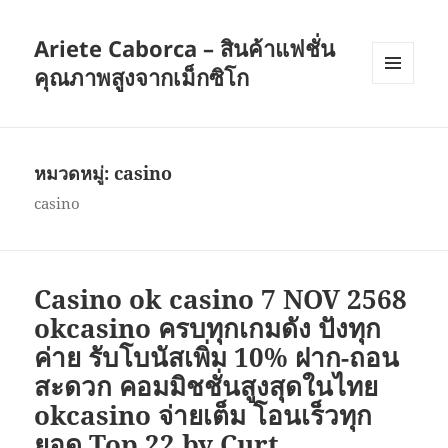
Ariete Caborca – สินค้าแฟชั่น
คุณภาพสูงจากเม็กซิโก
เมนู
และวิด
เจ็ต
หมวดหมู่:
casino
casino
Casino ok casino 7 NOV 2568
okcasino ครบทุกเกมดัง ปังทุก
ค่าย รับโบนัสเพิ่ม 10% ฝาก-ถอน
สะดวก คอมมิชชั่นสูงสุดในไทย
okcasino จ่ายเต็ม โอนเร็วทุก
ยอด Top 22 by Curt