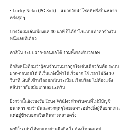
• Lucky Neko (PG Soft) – แมวกวักนำโชคที่ฟรีสปินหลาย
ครั้งสุดๆ
บางวันผมเล่นเพียงแค่ 30 นาที ก็ได้กำไรแทบเท่าค่าจ้างวัน
หนึ่งเลยทีเดียว
คาสิโน ระบบฝาก-ถอนออโต้ รวมทั้งรองรับวอเลท
อีกสิ่งหนึ่งที่ผมว่าผู้คนจำนวนมากถูกใจเช่นเดียวกันคือ ระบบ
ฝาก-ถอนออโต้ ที่เว็บแห่งนี้ทำได้เร็วมาก ใช้เวลาไม่ถึง 10
วินาที เงินก็เข้าหรือออกเป็นระเบียบเรียบร้อย ไม่ต้องแจ้ง
สลิปราวกับสมัยเก่าเลยนะครับ
ยิ่งกว่านั้นยังรองรับ True Wallet สำหรับคนที่ไม่มีบัญชี
ธนาคาร ผมว่ามันสะดวกสุดๆโดยเฉพาะอย่างยิ่งผู้ที่อยากเล่น
แต่อยู่ข้างนอกหรือเดินทางหลายครั้ง
คาสิโน เล่นได้ทุกแห่งผ่านมือถือ ไม่ต้องโหลดแอป