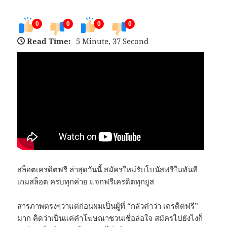
0
0
0
0
Read Time:
5 Minute, 37 Second
สล็อตเครดิตฟรี ล่าสุดวันนี้ สมัครใหม่รับโบนัสฟรีในทันที
เกมสล็อต ครบทุกค่าย แจกฟรีเครดิตทุกยูส
สารภาพตรงๆว่าแต่ก่อนผมเป็นผู้ที่ “กลัวคำว่า เครดิตฟรี”
มาก คิดว่าเป็นแค่คำโฆษณาชวนเชื่อล่อใจ สมัครไปยังไงก็