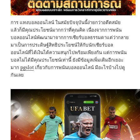
การ แทงบอลออนไลน์ ในสมัยปัจจุบันนี้ง่ายกว่าอดีตสมัย
แล้วก็มีคุณประโยชน์มากกว่าที่คุณคิด เนื่องจากการพนัน
บอลออนไลน์พัฒนามาจากการเชียร์บอลธรรมดาแต่ว่ากลาย
มาเป็นการประดิษฐ์สิทธิประโยชน์ให้กับนักเชียร์บอล
ออนไลน์ที่ได้เงินได้ความสนุกไปพร้อมเพียงกัน แต่การพนัน
บอลไม่ได้มีคุณประโยชน์เท่านี้ ยังมีข้อมูลเพิ่มเติมอีกเยอะ
มาก
pgslot
เกี่ยวกับการพนันบอลออนไลน์ มีอะไรบ้างไปดู
กันเลย