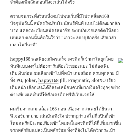
จำต้องเพิ่มเงินก่อนถึงจะเล่นได้จริง
ตราบจนกระทั่งวันหนึ่งผมไปพบเว็บที่มีโปร สล็อต168
ปัจจุบันวันนี้ สมัครใหม่รับโบนัสฟรีทันที แบบไม่ต้องฝากสัก
บาท แค่ลงทะเบียนสมัครสมาชิก ระบบก็แจกเครดิตให้ลอง
เล่นเลย ตอนนั้นคิดในใจว่า “เอาวะ ลองดูสักครั้ง เสียเวล่ำ
เวลาไม่กี่นาที”
happy168 พอเพียงสมัครเสร็จ เครดิตก็เข้ามาในยูสโดย
ทันทีแบบงงๆไม่ต้องการันตีอะไรเยอะแยะ ไม่ต้องเพิ่ม
เติมเงินก่อน ผมเลือกเข้าไปที่หน้า เกมสล็อต ครบทุกค่าย มี
ทั้ง PG, Joker,
happy168
Jili, Pragmatic, SlotXO เรียง
เต็มหน้า เลือกเล่นได้อิสระเหมือนคนที่ฝากเงินจริงทุกๆอย่าง
ต่างเพียงแค่เงินที่ใช้คือเครดิตฟรีที่เว็บแจกให้
ผมเริ่มจากเกม สล็อต168 ก่อน เนื่องจากว่าเคยได้ยินว่า
ฟีเจอร์มากมาย เล่นบันเทิงใจ ปรากฏว่าแค่ไม่กี่สปินก็เข้า
โหมดฟรีสปิน พอเพียงเข้าโหมดนั้นเครดิตที่ได้ก็เพิ่มมากขึ้น
จากหลักสิบแปลงเป็นหลักร้อย ทั้งๆที่ยังไม่ได้ควักกระเป๋า