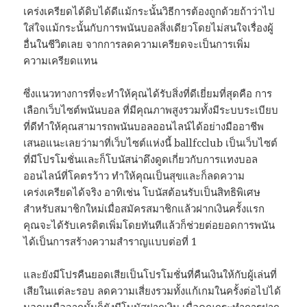
เคร่งเครียดได้ดิบได้ดีแม้กระนั้นวิธีการต้องถูกด้วยถ้าว่าไป
ใส่ใจแม้กระนั้นกับการพนันบอลสิ่งเดียวโดยไม่สนใจเรื่องผู้
อื่นในชีวิตเลย จากการลดความเครียดจะเป็นการเพิ่ม
ความเครียดแทน
ซึ่งแนวทางการที่จะทำให้คุณได้รับสิ่งที่ดีเยี่ยมที่สุดคือ การ
เลือกเว็บไซต์พนันบอล ที่มีคุณภาพสูงรวมทั้งมีระบบระเบียบ
ที่ดีทำให้คุณสามารถพนันบอลออนไลน์ได้อย่างมืออาชีพ
เสนอแนะเลยว่ามาที่เว็บไซต์แห่งนี้ ballfcclub เป็นเว็บไซต์
ที่มีโปรโมชั่นและก็โบนัสน่าดึงดูดเกี่ยวกับการแทงบอล
ออนไลน์ที่โคตรว้าว ทำให้คุณเป็นสุขและก็ลดความ
เคร่งเครียดได้จริง อาทิเช่น โบนัสต้อนรับเป็นสิทธิพิเศษ
สำหรับสมาชิกใหม่เมื่อสมัครสมาชิกแล้วฝากเงินครั้งแรก
คุณจะได้รับเครดิตเพิ่มโดยทันทีแล้วก็ช่วยต่อยอดการพนัน
ได้เป็นการสร้างความสำราญแบบต่อที่ 1
และยังมีโปรคืนยอดเสียเป็นโปรโมชั่นที่คืนเงินให้กับผู้เล่นที่
เสียในแต่ละรอบ ลดความเสี่ยงรวมทั้งแก้เกมในครั้งต่อไปได้