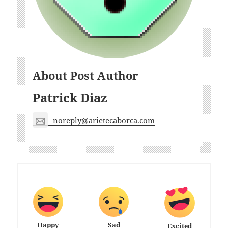
About Post Author
Patrick Diaz
noreply@arietecaborca.com
Happy
Sad
Excited