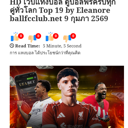
HD เว็บแทงบอล ดูบอลฟรีครบทุก
คู่ทั่วโลก Top 19 by Eleanore
ballfcclub.net 9 กุมภา 2569
0
0
0
0
Read Time:
5 Minute, 5 Second
การ แทงบอล ได้ประโยชน์กว่าที่คุณคิด