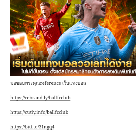
ขอขอบพระคุณreference
เว็บแทงบอล
https://rebrand.ly/ballfcclub
https://cutly.info/ballfcclub
https://bitt.to/31ngq4