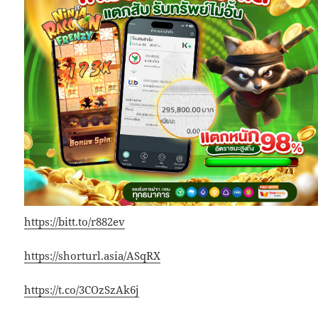
https://bitt.to/r882ev
https://shorturl.asia/ASqRX
https://t.co/3COzSzAk6j