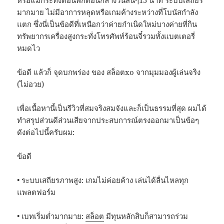
หรือแม้กระทั่งตอนพักตอนกลางวันสั้นๆ15 นาที ระบบเสถียร
มากมาย ไม่มีอาการหลุดหรือเกมค้างระหว่างที่โบนัสกำลัง
แตก ซึ่งนี่เป็นข้อดีที่เหนือกว่าค่ายกำเนิดใหม่บางค่ายที่กิน
ทรัพยากรเครื่องสูงกระทั่งโทรศัพท์ร้อนจี๋รวมทั้งแบตเตอรี่
หมดไว
ข้อดี แล้วก็ จุดบกพร่อง ของ สล็อตxo จากมุมมองผู้เล่นจริง
(ไม่อวย)
เพื่อเนื้อหานี้เป็นรีวิวที่สมจริงสมจังและก็เป็นธรรมที่สุด ผมได้
ทำสรุปส่วนดีส่วนเสียจากประสบการณ์ตรงออกมาเป็นข้อๆ
ดังต่อไปนี้ครับผม:
ข้อดี
• ระบบเสถียรภาพสูง: เกมไม่ค่อยค้าง เล่นได้ลื่นไหลทุก
แพลตฟอร์ม
• เบทเริ่มต่ำมากมาย:
สล็อต
มีทุนหลักสิบก็สามารถร่วม