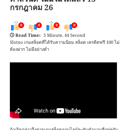
กรกฎาคม 26
0
0
0
0
Read Time:
5 Minute, 44 Second
Slotxo เกมสล็อตที่ได้รับความนิยม สล็อต เครดิตฟรี 100 ไม่
ต้องฝาก ไม่มีอย่างต่ำ
ถ้าเกิดกล่าวถึงค่ายเกมสล็อตออนไลน์ระดับตำนานที่อยู่คู่กับ