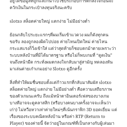
อยู่ได้ข้อมูลที่ถูกและก็นำไปใช้ประกอบการตกลงใจก่อนจะ
ควักเงินในกระเป๋าลงทุนจริงนะครับ
slotxo สล็อตค่ายใหญ่ แตกง่าย ไม่มีอย่างต่ำ
ย้อนกลับไประยะแรกๆที่ผมเริ่มเข้าแวดวง ผมก็ดังทุกคน
ขอรับ ลองถูกลองผิดไปบ่อย ค่ายไหนเปิดใหม่ ค่ายไหน
กระแสแรงก็วิ่งเข้าใส่ แต่ว่าสุดท้ายก็ชอบตกม้าตายเพราะว่า
ระบบหลังบ้านที่มิได้มาตรฐาน หรือไม่ก็พบเกมที่ “ดูดเงิน”
จนถึงหน้ามืด กระทั่งผมตกลงใจกลับมาสู่สามัญ ทดลองหัน
มาเล่นค่ายเก๋าเกมอย่าง Slotxo ดูอีกครั้ง
สิ่งที่ทำให้ผมชื่นชอบตั้งแต่ก้าวแรกที่กลับมาสัมผัส slotxo
สล็อตค่ายใหญ่ แตกง่าย ไม่มีอย่างต่ำ คือความเสถียรภาพ
ของตัวเกมนะครับ ถึงแม้หน้าตาอินเตอร์เฟสของบางเกม
บางทีอาจจะดูคลาสสิก (หรือบางคนบางครั้งอาจจะเห็นว่า
เก่า) ไม่หวือหวาเท่าค่ายใหม่ๆที่เน้นกราฟิก 3D ยอดเยี่ยม แต่
เรื่องของระบบคณิตหลังบ้าน หรือค่า RTP (Return to
Player) ของค่ายนี้ จัดว่าอยู่ในเกณฑ์ที่เป็นกลางกับผู้เล่นมา