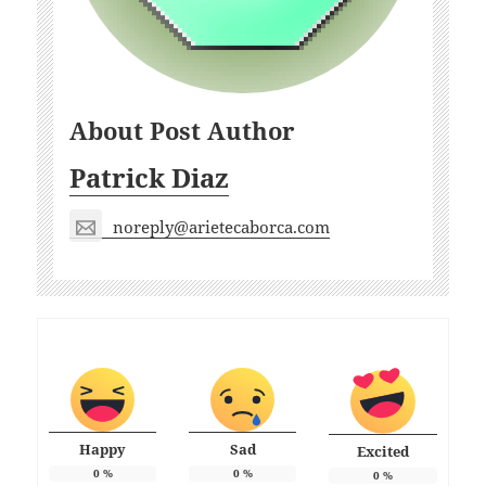
About Post Author
Patrick Diaz
noreply@arietecaborca.com
Happy
Sad
Excited
0
%
0
%
0
%