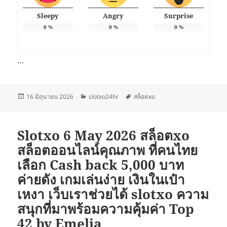
Sleepy
Angry
Surprise
0
%
0
%
0
%
…
เขียน
หมวด
ป้าย
16 มิถุนายน 2026
slotxo24hr
สล็อตxo
เมื่อ
หมู่
กำกับ
Slotxo 6 May 2026 สล็อตxo
สล็อตออนไลน์คุณภาพ ที่คนไทย
เลือก Cash back 5,000 บาท
ค่ายดัง เกมเล่นง่าย เงินในเป๋า
เหงา เว็บเราช่วยได้ slotxo ความ
สนุกที่มาพร้อมความคุ้มค่า Top
42 by Emelia