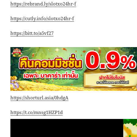
https://rebrand.ly/slotxo24hr-f
https://cutly.info/slotxo24hr-f
https://bitt.to/a5vf27
https://shorturl.asia/0hdgA
https://t.co/mnsg1HZP1d