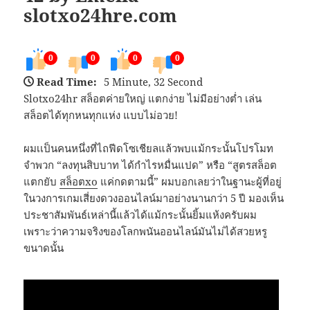
slotxo24hre.com
0
0
0
0
Read Time:
5 Minute, 32 Second
Slotxo24hr สล็อตค่ายใหญ่ แตกง่าย ไม่มีอย่างต่ำ เล่น
สล็อตได้ทุกหนทุกแห่ง แบบไม่อวย!
ผมเเป็นคนหนึ่งที่ไถฟีดโซเชียลแล้วพบแม้กระนั้นโปรโมท
จำพวก “ลงทุนสิบบาท ได้กำไรหมื่นแปด” หรือ “สูตรสล็อต
แตกยับ
สล็อตxo
แค่กดตามนี้” ผมบอกเลยว่าในฐานะผู้ที่อยู่
ในวงการเกมเสี่ยงดวงออนไลน์มาอย่างนานกว่า 5 ปี มองเห็น
ประชาสัมพันธ์เหล่านี้แล้วได้แม้กระนั้นยิ้มแห้งครับผม
เพราะว่าความจริงของโลกพนันออนไลน์มันไม่ได้สวยหรู
ขนาดนั้น