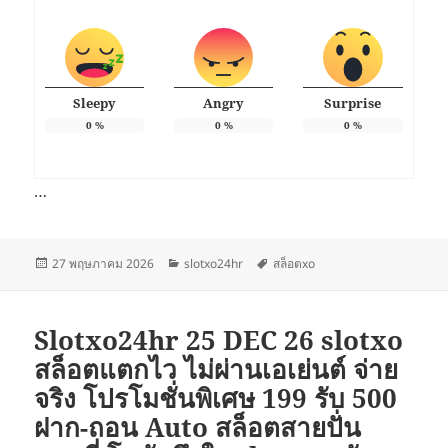
Sleepy
Angry
Surprise
0
%
0
%
0
%
…
เขียน
หมวด
ป้าย
27 พฤษภาคม 2026
slotxo24hr
สล็อตxo
เมื่อ
หมู่
กำกับ
Slotxo24hr 25 DEC 26 slotxo
สล็อตแตกไว ไม่ผ่านเอเย่นต์ จ่าย
จริง โปรโมชั่นพิเศษ 199 รับ 500
ฝาก-ถอน Auto สล็อตสายปั่น