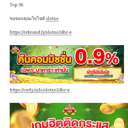
Top 36
ขอขอบคุณเว็ปไซต์
slotxo
https://rebrand.ly/slotxo24hr-e
https://cutly.info/slotxo24hr-e