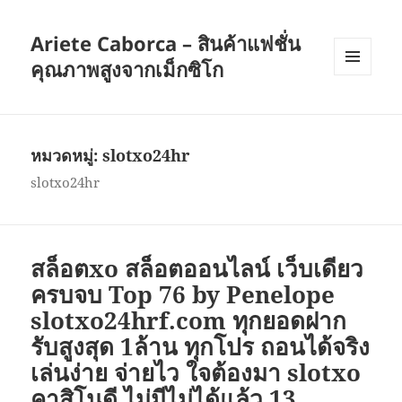
Ariete Caborca – สินค้าแฟชั่น
คุณภาพสูงจากเม็กซิโก
เมนู
และวิด
เจ็ต
หมวดหมู่:
slotxo24hr
slotxo24hr
สล็อตxo สล็อตออนไลน์ เว็บเดียว
ครบจบ Top 76 by Penelope
slotxo24hrf.com ทุกยอดฝาก
รับสูงสุด 1ล้าน ทุกโปร ถอนได้จริง
เล่นง่าย จ่ายไว ใจต้องมา slotxo
คาสิโนดี ไม่มีไม่ได้แล้ว 13