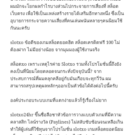
ผมมักจะโยกผลกำไรบางส่วนไปกระจายการเสี่ยงที่ สล็อต
เว็บตรง เพื่อใช้เป็นแหล่งสร้างรายได้เสริมอีกทางหนึ่ง ซึ่งเป็น
อุบายการกระจายความเสี่ยงที่คนเล่นพนันหลายๆคนนิยมใช้
กันนะครับ
slotxo ข้อดีของเกมสล็อตยอดฮิต สล็อตเครดิตฟรี 100 ไม่
ต้องฝาก ไม่มีอย่างน้อย จากมุมมองผู้ใช้งานจริง
สล็อตxo เพราะเหตุไรค่าย Slotxo รวมทั้งโปรโมชั่นนี้ถึงยัง
คงเป็นที่นิยมโดยตลอดจนกระทั่งปัจจุบันนี้? จาก
ประสบการณ์ที่ผมคลุกคลีอยู่กับมันเกือบจะทุกวี่วัน ผม
สามารถสรุปเหตุผลหลักๆออกเป็นหัวข้อได้ดังต่อไปนี้ครับ
องค์ประกอบระบบเกมที่แตกง่ายแล้วก็รู้เรื่องไม่ยาก
slotxo24hr ขึ้นชื่อลือชาหัวข้อการวางแบบตัวเกมที่มีความ
คลาสสิก ไลน์รางวัล (Paylines) ไม่สลับซับซ้อนจนเหลือเกิน
ทำให้ผู้เล่นที่ใช้ทุนจากโปรโมชั่น slotxo เกมสล็อตยอดนิยม