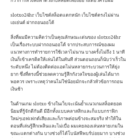
กว่าการหวังพึ่งพาดวงกับสล็อตเพียงอย่างเดียวครับผม
slotxo24hr เว็บไซต์สล็อตแตกหนัก เว็บไซต์ตรงไม่ผ่าน
เอเย่นต์ ฝากถอนออโต้
สิ่งที่ผมมีความคิดว่าเป็นคุณลักษณะเด่นของ slotxo24hr
เป็นเรื่องระบบฝากถอนออโต้ จากประสบการณ์ของผม
แนวทางการทำรายการใช้เวลาไม่นาน บางครั้งไม่ถึง 1 นาที
เงินก็เข้าเครดิตให้เล่นได้ในทันที ส่วนตอนถอนก็นับว่าเร็วใน
ระดับหนึ่ง ไม่ต้องติดต่อแอดไม่นหลายกระบวนการให้ยุ่ง
ยาก ซึ่งที่ตรงนี้ช่วยลดความรู้สึกกังวลใจของผู้เล่นได้มาก
พอควร เพราะเหตุว่าคนไม่ใช่น้อยมักจะกลัวหัวข้อการถอน
เงินช้า
ในด้านเกม slotxo ข้างในเว็บจะเน้นย้ำแนวเกมสล็อตยอด
นิยมที่รู้จักดีกันดี มีอีกทั้งแบบคลาสสิกและก็แบบกราฟิก
ใหม่ๆเอฟเฟกต์เสียงและก็ภาพค่อนข้างจะสมจริง ทำให้ใน
ตอนที่เล่นรู้สึกเพลินและไม่เบื่อ ผมเคยลองเล่นหลายเกมใน
ขณะแตกต่างกัน บางช่วงก็ได้โบนัสฟีพบร์บ่อยมาก บางช่วง