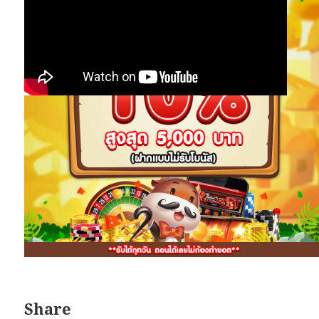
Share