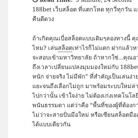
188bet เว็บสล็อต ที่แตกโหด ทุกวี่ทุกวัน 
คืนดีดวง
ถ้าเกิดคุณเบื่อสล็อตแบบเดิมๆลองทางนี้
ไหม? เล่น
สล็อต
เท่าไรก็ไม่แตก ฝากแล้วห
จะสอบเข้ามหาวิทยาลัย ถ้าหากใช่…คุณอาจก
ถึงเวลาเปลี่ยนแปลงมุมมองใหม่กับ 188bett
หนัก จ่ายจริง ไม่มีพัก” ที่สำคัญเป็นเล่นง
แยะจนถึงเลือกไม่ถูก มาพร้อมระบบใหม่ล่า
ไปกว่านั้น เข้าใจง่าย ไม่ต้องเก่งเทคโนโลยีก็เ
พนันธรรมดา แต่ว่าคือ “พื้นที่ของผู้ที่ต้อง
ไม่ว่าจะสายปั่นมือใหม่ หรือเซียนสล็อตม
ได้แบบเดียวกัน