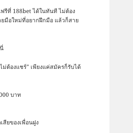
ที่ 188bet ได้ในทันที ไม่ต้อง
ยมือใหม่ที่อยากฝึกมือ แล้วก็สาย
ี่
ไม่ต้องแชร์” เพียงแค่สมัครก็รับได้
,000 บาท
สียของเพื่อนฝูง