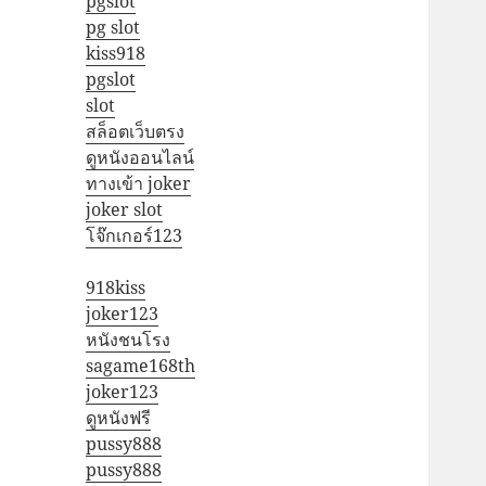
pgslot
pg slot
kiss918
pgslot
slot
สล็อตเว็บตรง
ดูหนังออนไลน์
ทางเข้า joker
joker slot
โจ๊กเกอร์123
918kiss
joker123
หนังชนโรง
sagame168th
joker123
ดูหนังฟรี
pussy888
pussy888