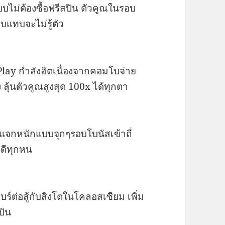
ไม่ต้องซื้อฟรีสปิน ตัวคูณในรอบ
แทบจะไม่รู้ตัว
Play กำลังฮิตเนื่องจากคอมโบจ่าย
 ลุ้นตัวคูณสูงสุด 100x ได้ทุกตา
าแจกหนักแบบจุกๆรอบโบนัสเข้าถี่
คดีทุกหน
์ต่อสู้กับสิงโตในโคลอสเซียม เพิ่ม
ปิน