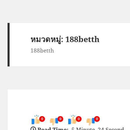
หมวดหมู่:
188betth
188betth
0
0
0
0
Read Time:
5 Minute, 24 Second