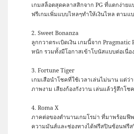
เกมสล็อตสุดคลาสสิกจาก PG ที่แตกง่ายแบบ
ฟรีเกมเพิ่มแบบไหลๆทำให้เงินไหล ตามแบบ
2. Sweet Bonanza
ลูกกวาดระเบิดเงิน เกมนี้จาก Pragmatic 
หนัก รวมทั้งมีโอกาสเข้าโบนัสแบบต่อเนื่อง
3. Fortune Tiger
เกมเสือนำโชคที่ใช้เวลาเล่นไม่นาน แต่ว่
ภาพงาม เสียงก้องกังวาน เล่นแล้วรู้สึกโช
4. Roma X
ภาคต่อของตำนานเกมโรม่า ที่มาพร้อมฟีพบร
ความมันส์และช่องทางได้ฟรีสปินซ้อนฟรีส