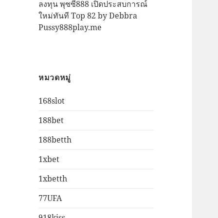
ลงทุน พุซซี่888 เปิดประสบการณ์
ใหม่ทันที Top 82 by Debbra
Pussy888play.me
หมวดหมู่
168slot
188bet
188betth
1xbet
1xbetth
77UFA
918kiss