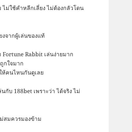
ย ไม่ใช้คำหลีกเลี่ยง ไม่ต้องกลัวโดน
ียงจากผู้เล่นของแท้
กม Fortune Rabbit เล่นง่ายมาก
 ถูกใจมาก
ร์ให้คนไหนกันดูเลย
เล่นกับ 188bet เพราะว่า ได้จริง ไม่
ุณไม่สมควรมองข้าม