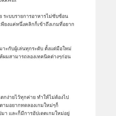
ง่าย ระบบรายการอาหารไม่ซับซ้อน
ียงแค่หนึ่งคลิกก็เข้าถึงเกมที่อยาก
ับผู้เล่นทุกระดับ ตั้งแต่มือใหม่
ให้ผมสามารถลองเทคนิคต่างๆก่อน
ตกง่ายไว้ทุกค่าย ทำให้ไม่ต้องไป
ใดก็ตามอยากทดลองเกมใหม่ๆก็
ปมา และก็มีการอัปเดตเกมใหม่อยู่