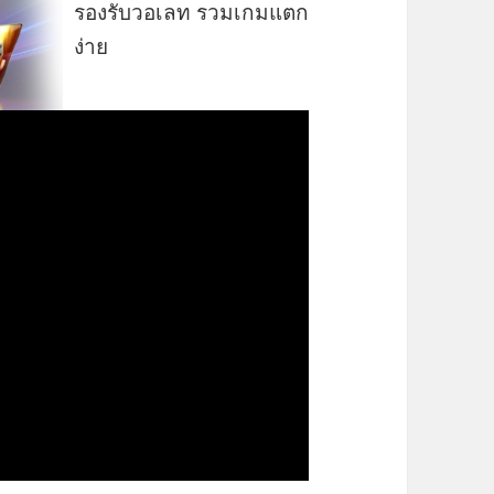
รองรับวอเลท รวมเกมแตก
ง่าย