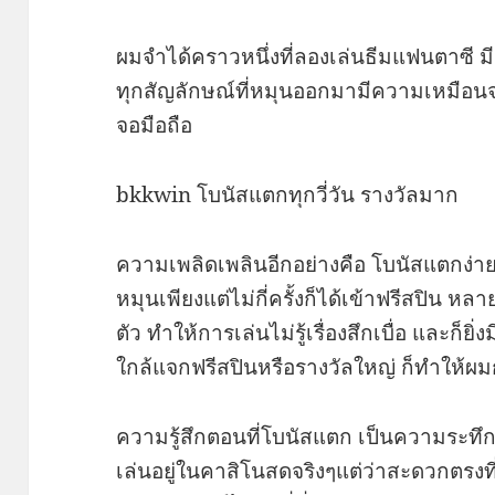
ผมจำได้คราวหนึ่งที่ลองเล่นธีมแฟนตาซี ม
ทุกสัญลักษณ์ที่หมุนออกมามีความเหมือนจริ
จอมือถือ
bkkwin โบนัสแตกทุกวี่วัน รางวัลมาก
ความเพลิดเพลินอีกอย่างคือ โบนัสแตกง่า
หมุนเพียงแต่ไม่กี่ครั้งก็ได้เข้าฟรีสปิน ห
ตัว ทำให้การเล่นไม่รู้เรื่องสึกเบื่อ และก็
ใกล้แจกฟรีสปินหรือรางวัลใหญ่ ก็ทำให้
ความรู้สึกตอนที่โบนัสแตก เป็นความระทึก
เล่นอยู่ในคาสิโนสดจริงๆแต่ว่าสะดวกตรงที