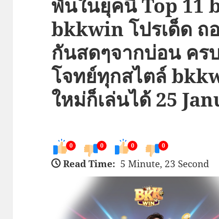
พันในยุคนี้ Top 11
bkkwin โปรเด็ด ถอ
กันสดๆจากบ่อน ครบ
โจทย์ทุกสไตล์ bkkwi
ใหม่ก็เล่นได้ 25 Ja
0
0
0
0
Read Time:
5 Minute, 23 Second