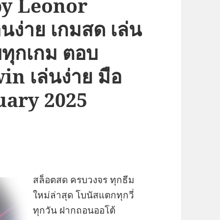
 by Leonor
นง่าย เกมสด เล่น
ทุกเกม ตอบ
n เล่นง่าย มือ
nuary 2025
สล็อตสด ครบวงจร ทุกธีม
ใหม่ล่าสุด โบนัสแตกทุกวี่
ทุกวัน ฝากถอนออโต้