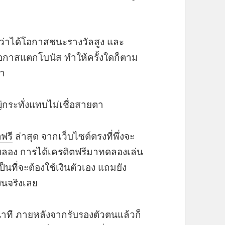
่าได้โอกาสชนะรางวัลสูง และ
มโอกาสแตกโบนัส ทำให้ครั้งใดก็ตาม
ลา
่กระทั่งแทบไม่เชื่อสายตา
ฟรี
ล่าสุด จากเว็บไซต์ตรงที่พึ่งจะ
คยลอง การได้เครดิตฟรีมาทดลองเล่น
็นที่จะต้องใช้เงินตัวเอง แถมยัง
งินจริงเลย
่นาที ภายหลังจากรับรองตัวตนแล้วก็