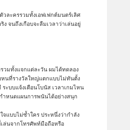
ีตัวละครรวมทั้งเอฟเฟกต์มนตร์เลิศ
ง จนถึงเกือบจะลืมเวลาว่าเล่นอยู่
ยรวมทั้งแจกแต่ละวัน ผมได้ทดลอง
ลายหนที่รางวัลใหญ่แตกแบบไม่ทันตั้ง
ยิ่งมี ระบบแจ้งเตือนโบนัส เวลาเกมไหน
ผมกำหนดแผนการพนันได้อย่างสนุก
ใจแบบไม่ซ้ำใคร ประหนึ่งว่ากำลัง
่เล่นจากโทรศัพท์มือถือหรือ