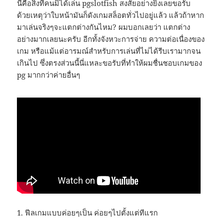
นี่คือสิ่งที่คนมิได้เล่น pgslotfish สงสัยอย่างยิ่งเลยขอรับ
ด้วยเหตุว่าใบหน้ามันก็ดังเกมสล็อตทั่วไปอยู่แล้ว แล้วถ้าหาก
มาเล่นจริงๆจะแตกต่างกันไหม? ผมบอกเลยว่า แตกต่าง
อย่างมากเลยนะครับ อีกทั้งจังหวะการจ่าย ความต่อเนื่องของ
เกม หรือแม้แต่อารมณ์สำหรับการเล่นที่ไม่ได้รีบเรามากจน
เกินไป ซึ่งตรงส่วนนี้นี่แหละขอรับที่ทำให้ผมชื่นชอบเกมของ
pg มากกว่าค่ายอื่นๆ
1. ฟีลเกมแบบค่อยๆเป็น ค่อยๆไปตั้งแต่ทีแรก