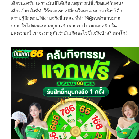
เดียวนะครับ เพราะมันมิได้เกิดเหตุการณ์นี้เพียงแค่กับคนๆ
เดียวด้วย สิ่งที่ทำให้พวกเขาเปลี่ยนใจมาเล่นยาวจริงๆก็คือ
ความรู้สึกตอนใช้งานจริงนี่แหละ ที่ทำให้ผู้คนจำนวนมาก
ตกลงใจไปต่อและก็อยู่ยาวกับพวกเราไปเลยนะครับ ใน
บทความนี้ เราจะมาดูกันว่ามันเกิดอะไรขึ้นจริงบ้าง? เลทโก!