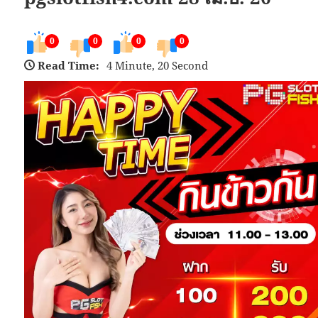
0
0
0
0
Read Time:
4 Minute, 20 Second