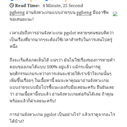
Read Time:
4 Minute, 25 Second
pgheng
อ่านจังหวะเกมแบบง่ายๆบน
pgheng
มืออาชีพ
ขอเสนอแนะ!
เวลาเอ๋ยถึงการอ่านจังหวะเกม pgslot หลายๆคนชอบคิดว่า
เป็นเรื่องที่ยากมากๆจะต้องใช้เวลาสำหรับในการเล่นไปครู่
หนึ่ง
ถึงจะเริ่มสังเกตเห็นได้ แน่ๆว่า มันไม่ใช่เรื่องของการทายคำ
ตอบของเกมได้แบบ 100% อยู่แล้ว แม้กระนั้นการดู
พฤติกรรมเกมระหว่างการเล่นจะช่วยให้เราเข้าใจเกมนั้นๆ
เพิ่มขึ้นเรื่อยๆ ในเนื้อหานี้ ผมจะพาคุณมาอ่านจังหวะเกม
แบบง่ายๆแบบมือโปรชี้แนะเองกับมือเลยนะครับ ยืนยันเลย
ว่า อ่านเนื้อหานี้จบแล้ว อ่านจังหวะเกมต่อกันได้เลย ถ้าคุณ
พร้อมแล้วก็ฝ่าเลยนะครับ!
การอ่านจังหวะเกม pgslot เป็นอย่างไร? แล้วเราดูจากอะไร
ได้บ้าง?