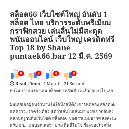
สล็อต66 เว็บไซต์ใหญ่ อันดับ 1
สล็อต ไทย บริการระดับพรีเมียม
กราฟิกสวย เล่นลื่นไม่มีสะดุด
พนันออนไลน์ เว็บใหญ่ เครดิตฟรี
Top 18 by Shane
puntaek66.bar 12 มี.ค. 2569
0
0
0
0
Read Time:
4 Minute, 31 Second
ทำไมบางคนลองเล่น สล็อต66 ครั้งเดียวแล้วอยู่ยาวไปเลย
ผมเคยเจอผู้คนจำนวนไม่ใช้น้อยที่ต้องการทดลอง สล็อต66
แค่คราวแรกครั้งเดียว แต่ว่าเล่นไปเล่นมา พวกเขากลับลง
หลักปักฐานกับเว็บไซต์ สล็อต66 ของเราแบบยาวๆเลยล่ะนะ
ครับ ฮ่า… ผมบอกเลยว่า ประเด็นนี้ไม่ใช่เรื่องของโชคสิ่ง