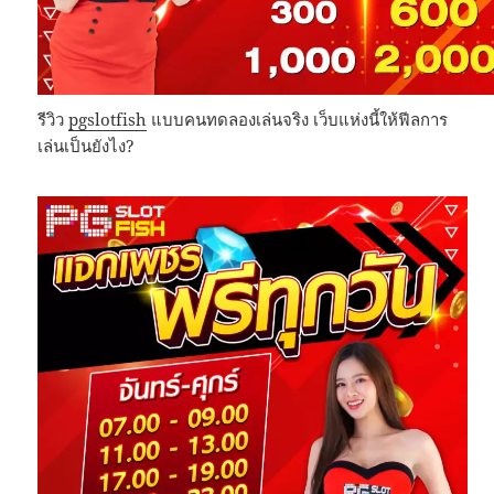
รีวิว
pgslotfish
แบบคนทดลองเล่นจริง เว็บแห่งนี้ให้ฟีลการ
เล่นเป็นยังไง?