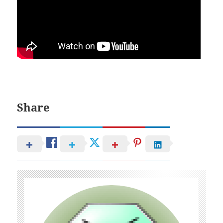
Share