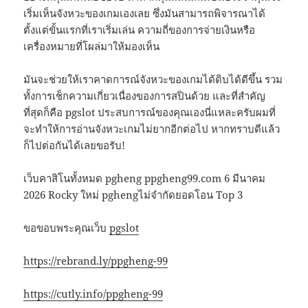
เริ่มเห็นจังหวะของเกมเองเลย ซึ่งมันสามารถพิจารณาได้
ตั้งแต่ขั้นแรกที่เราเริ่มเล่น ความถี่ของการจ่ายเงินหรือ
เครื่องหมายที่โผล่มาให้มองเห็น
มันจะช่วยให้เราคาดการณ์จังหวะของเกมได้ดิบได้ดีขึ้น รวม
ทั้งการเช็กความเกี่ยวเนื่องของการสปินด้วย และที่สำคัญ
ที่สุดก็คือ pgslot ประสบการณ์ของคุณเองนี่แหละครับผมที่
จะทำให้การอ่านจังหวะเกมไม่ยากอีกต่อไป หากทราบดีแล้ว
ก็ไปต่อกันได้เลยขอรับ!
เว็บคาสิโนทั้งหมด pgheng ppgheng99.com 6 มีนาคม
2026 Rocky ใหม่ pghengไม่จำกัดยอดโอน Top 3
ขอขอบพระคุณเว็บ
pgslot
https://rebrand.ly/ppgheng-99
https://cutly.info/ppgheng-99