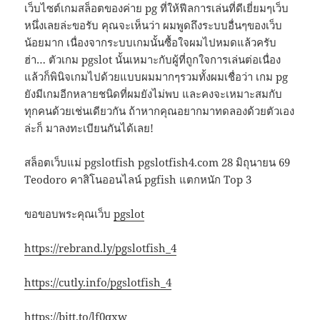
เว็บไซต์เกมสล็อตของค่าย pg ที่ให้ฟีลการเล่นที่ดีเยี่ยมๆเว็บ
หนึ่งเลยล่ะขอรับ คุณจะเห็นว่า ผมพูดถึงระบบอื่นๆของเว็บ
น้อยมาก เนื่องจากระบบเกมนั้นซื้อใจผมไปหมดแล้วครับ
ฮ่า… ตัวเกม pgslot นั้นเหมาะกับผู้ที่ถูกใจการเล่นต่อเนื่อง
แล้วก็พินิจเกมไปด้วยแบบผมมากๆรวมทั้งผมเชื่อว่า เกม pg
ยังมีเกมอีกหลายชนิดที่ผมยังไม่พบ และคงจะเหมาะสมกับ
ทุกคนด้วยเช่นเดียวกัน ถ้าหากคุณอยากมาทดลองด้วยตัวเอง
ล่ะก็ มาลงทะเบียนกันได้เลย!
สล็อตเว็บแม่ pgslotfish pgslotfish4.com 28 มิถุนายน 69
Teodoro คาสิโนออนไลน์ pgfish แตกหนัก Top 3
ขอขอบพระคุณเว็บ
pgslot
https://rebrand.ly/pgslotfish_4
https://cutly.info/pgslotfish_4
https://bitt.to/lf0qxw