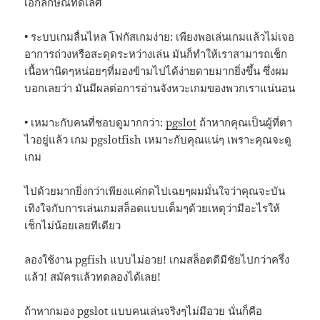
เอกลักษณ์ที่ดีเลิศ
• ระบบเกมลื่นไหล โฟกัสเกมง่าย: เพียงพอเล่นเกมแล้วไม่เจอ
อาการถ่วงหรือสะดุดระหว่างเล่น มันก็ทำให้เราสามารถเช็ก
เนื้อหานิดๆหน่อยๆที่มองข้ามไปได้ง่ายดายมากยิ่งขึ้น ซึ่งผม
บอกเลยว่า มันมีผลต่อการอ่านจังหวะเกมของพวกเราแน่นอน
• เหมาะกับคนที่ชอบดูมากกว่า:
pgslot
ถ้าหากคุณเป็นผู้ที่ตา
ไวอยู่แล้ว เกม pgslotfish เหมาะกับคุณแน่ๆ เพราะคุณจะดู
เกม
ไปด้วยมากยิ่งกว่าเพียงแค่กดไปเฉยๆผมมั่นใจว่าคุณจะบัน
เทิงใจกับการเล่นเกมสล็อตแบบเต็มๆด้วยเหตุว่ามีอะไรให้
เช็กไม่น้อยเลยทีเดียว
ลองใช้งาน pgfish แบบไม่อวย! เกมสล็อตดีมีชัยไปกว่าครึ่ง
แล้ว! สมัครแล้วทดลองได้เลย!
ถ้าหากมอง pgslot แบบคนเล่นจริงๆไม่มีอวย นั่นก็คือ