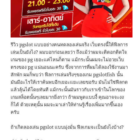
รีวิว pgslot แบบอย่างคนทดลองเล่นจริง เว็บตรงนี้ให้ฟีลการ
เล่นเป็นยังไง? ผมบอกก่อนเลยว่า ถึงแม้ว่าผมจะติดอกติดใจ
เกมของ pg เยอะแค่ไหนก็ตาม แม้กระนั้นผมจะไม่อวยเว็บ
ตรงของ pg แน่นอนนะครับ ซึ่งจากการที่ผมได้ลองใช้งานมา
สักพัก ผมก็พบว่า ฟีลการเล่นจริงๆของเกม pgslotfish นั้น
มันมีอะไรให้เราค้นพบอีกเยอะแยะเลยขอรับ มันไม่ใช่ฟีลกด
แล้วลุ้นได้โดยทันที แม้กระนั้นมันราวกับเราเข้าในโลกของ
เกมสล็อตนั้นๆเลยมากยิ่งกว่า ถ้าผมพูดแบบงี้ คุณอาจจะงง
ก็ได้ ด้วยเหตุนั้น ผมจะมาเล่าให้ท่านรู้เรื่องเพิ่มมากขึ้นเอง
ครับ
ถ้าเกิดลองเล่น pgslot แบบมุ่งมั่น ฟีลเกมจะเป็นยังไงบ้าง?