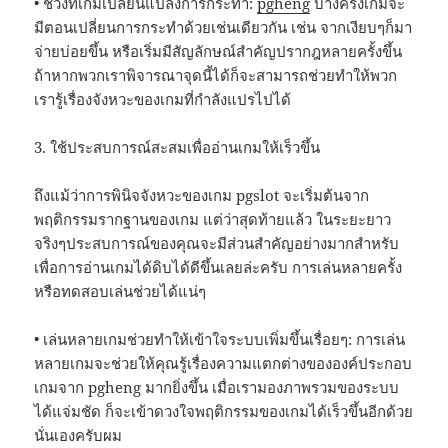
• ช่วงที่เกมเปลี่ยนแปลงการกระทำ:
pgheng
บางครั้งเกมจะ
มีตอนเปลี่ยนการกระทำด้วยเช่นเดียวกัน เช่น จากเงียบๆก็มา
จ่ายบ่อยขึ้น หรือเริ่มมีสัญลักษณ์สำคัญปรากฎหลายครั้งขึ้น
ถ้าหากพวกเราพิจารณาจุดนี้ได้ก็จะสามารถช่วยทำให้พวก
เรารู้เรื่องจังหวะของเกมที่กำลังแปรไปได้
3. ใช้ประสบการณ์สะสมเพื่ออ่านเกมให้เร็วขึ้น
ถึงแม้ว่าการพินิจจังหวะของเกม pgslot จะเริ่มต้นจาก
พฤติกรรมรากฐานของเกม แต่ว่าสุดท้ายแล้ว ในระยะยาว
จริงๆประสบการณ์ของคุณจะมีส่วนสำคัญอย่างมากสำหรับ
เพื่อการอ่านเกมได้ดิบได้ดีขึ้นเลยล่ะครับ การเล่นหลายครั้ง
หรือทดสอบเล่นช่วยได้แน่ๆ
• เล่นหลายเกมช่วยทำให้เข้าใจระบบเพิ่มขึ้นเรื่อยๆ: การเล่น
หลายเกมจะช่วยให้คุณรู้เรื่องความแตกต่างขององค์ประกอบ
เกมจาก pgheng มากยิ่งขึ้น เมื่อเรามองภาพรวมของระบบ
ได้แจ่มชัด ก็จะเข้าดวงใจพฤติกรรมของเกมได้เร็วขึ้นอีกด้วย
นั่นเองครับผม