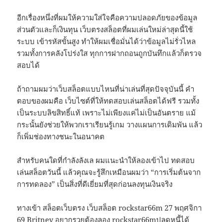
อีกเรื่องหนึ่งที่ผมให้ความใส่ใจคือความปลอดภัยของข้อมูล
ส่วนตัวและก็เงินทุน เว็บตรงสล็อตที่ผมเล่นใหม่ล่าสุดนี้ใช้
ระบบ เข้ารหัสขั้นสูง ทำให้ผมเชื่อมั่นได้ว่าข้อมูลไม่รั่วไหล
รวมทั้งการคลังโปร่งใส ทุกการฝากถอนถูกบันทึกแล้วก็ตรวจ
สอบได้
ถ้าถามผมว่าเว็บสล็อตแบบไหนที่น่าเล่นที่สุดปัจจุบันนี้ คำ
ตอบของผมคือ เว็บไซต์ที่ให้ทดสอบเล่นสล็อตได้ฟรี รวมทั้ง
เป็นระบบลิขสิทธิ์แท้ เพราะไม่เพียงแค่ไม่เป็นอันตราย แม้
กระนั้นยังช่วยให้พวกเราเรียนรู้เกม วางแผนการเดิมพัน แล้ว
ก็เพิ่มช่องทางชนะในอนาคต
สำหรับคนใดที่กำลังลังเล ผมแนะนำให้ลองเข้าไป ทดสอบ
เล่นสล็อตวันนี้ แล้วคุณจะรู้สึกเหมือนผมว่า “การเริ่มต้นจาก
การทดลอง” เป็นสิ่งที่ดีเยี่ยมที่สุดก่อนลงทุนเงินจริง
ทางเข้า สล็อตเว็บตรง เว็บสล็อต rockstar66m 27 พฤศจิกา
69 Britney อยากรวยต้องลอง rockstar66mปลดหนี้ได้