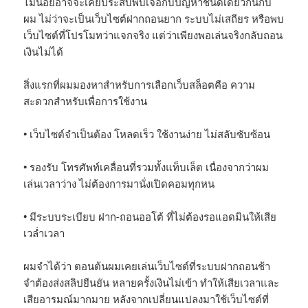
ไม่น้อยอาจจะเคยประสบพบเจอกับปัญหาชนิดเดียวกันกับ
ผม ไม่ว่าจะเป็นเว็บไซต์ฝากถอนยาก ระบบไม่เสถียร หรือพบ
เว็บไซต์ที่โปรโมทว่าแจกจริง แต่ว่าเพียงพอเล่นจริงกลับถอน
เงินไม่ได้
สิ่งแรกที่ผมมองหาสำหรับการเลือกเว็บสล็อตคือ ความ
สะดวกสำหรับเพื่อการใช้งาน
• เว็บไซต์จำเป็นต้อง โหลดเร็ว ใช้งานง่าย ไม่สลับซับซ้อน
• รองรับ โทรศัพท์เคลื่อนที่รวมทั้งแท็บเล็ต เนื่องจากว่าผม
เล่นเวลาว่าง ไม่ต้องการมานั่งเปิดคอมทุกหน
• มีระบบระเบียบ ฝาก-ถอนออโต้ ที่ไม่ต้องรอแอดมินให้เสีย
เวล่ำเวลา
ผมจำได้ว่า ตอนต้นผมเคยเล่นเว็บไซต์ที่ระบบฝากถอนช้า
จำต้องส่งสลิปยืนยัน หลายครั้งเงินไม่เข้า ทำให้เสียเวลาและ
เสียอารมณ์มากมาย หลังจากเปลี่ยนแปลงมาใช้เว็บไซต์ที่