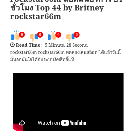
ชั่วโมง Top 44 by Britney
rockstar66m
0
0
0
0
Read Time:
5 Minute, 28 Second
rockstar66m
rockstar66m ทดลองเล่นสล็อต ได้แล้ววันนี้
มั่นอกมั่นใจได้กับระบบลิขสิทธิ์แท้