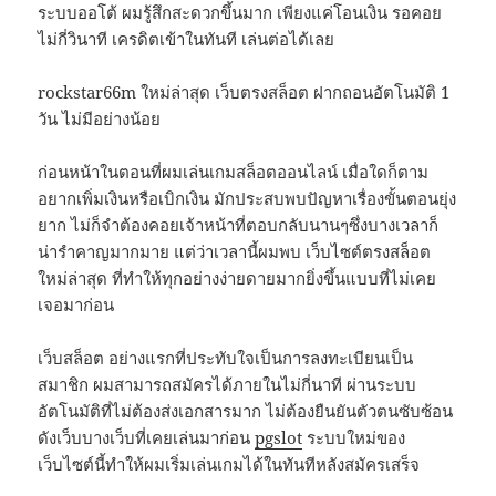
ระบบออโต้ ผมรู้สึกสะดวกขึ้นมาก เพียงแค่โอนเงิน รอคอย
ไม่กี่วินาที เครดิตเข้าในทันที เล่นต่อได้เลย
rockstar66m ใหม่ล่าสุด เว็บตรงสล็อต ฝากถอนอัตโนมัติ 1
วัน ไม่มีอย่างน้อย
ก่อนหน้าในตอนที่ผมเล่นเกมสล็อตออนไลน์ เมื่อใดก็ตาม
อยากเพิ่มเงินหรือเบิกเงิน มักประสบพบปัญหาเรื่องขั้นตอนยุ่ง
ยาก ไม่ก็จำต้องคอยเจ้าหน้าที่ตอบกลับนานๆซึ่งบางเวลาก็
น่ารำคาญมากมาย แต่ว่าเวลานี้ผมพบ เว็บไซต์ตรงสล็อต
ใหม่ล่าสุด ที่ทำให้ทุกอย่างง่ายดายมากยิ่งขึ้นแบบที่ไม่เคย
เจอมาก่อน
เว็บสล็อต อย่างแรกที่ประทับใจเป็นการลงทะเบียนเป็น
สมาชิก ผมสามารถสมัครได้ภายในไม่กี่นาที ผ่านระบบ
อัตโนมัติที่ไม่ต้องส่งเอกสารมาก ไม่ต้องยืนยันตัวตนซับซ้อน
ดังเว็บบางเว็บที่เคยเล่นมาก่อน
pgslot
ระบบใหม่ของ
เว็บไซต์นี้ทำให้ผมเริ่มเล่นเกมได้ในทันทีหลังสมัครเสร็จ