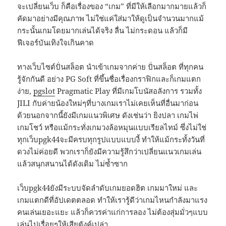
จะเปลี่ยนเว็บ ก็คือเรื่องของ “เกม” ที่มีให้เลือกมากมายแล้วก็
คัดมาอย่างมีคุณภาพ ไม่ใช่แค่ใส่มาให้ดูเป็นจำนวนมากแม้
กระนั้นเกมโดยมากเล่นได้จริง ลื่น ไม่กระดอน แล้วก็มี
ฟีเจอร์บันเทิงใจเกินคาด
ทางเว็บไซต์ปั่นสล็อต นำเข้าเกมจากค่าย ปั่นสล็อต ที่ทุกคน
รู้จักกันดี อย่าง PG Soft ที่ขึ้นชื่อเรื่องกราฟิกและก็เกมแตก
ง่าย,
pgslot
Pragmatic Play ที่มีเกมโบนัสอลังการ รวมทั้ง
JILI กับค่ายน้องใหม่ๆที่บางเกมเราไม่เคยเห็นที่อื่นมาก่อน
ด้วยนอกจากนี้ยังมีเกมแนวพิเศษ ดังเช่นว่า ยิงปลา เกมไพ่
เกมโชว์ หรือแม้กระทั่งเกมวงล้อหมุนแบบเรียลไทม์ ซึ่งไม่ใช่
ทุกเว็บpgk44จะมีครบทุกรูปแบบแบบงี้ ทำให้แม้กระทั้งวันที่
ดวงไม่ค่อยดี พวกเราก็ยังมีความรู้สึกว่าเปลี่ยนแนวเกมเล่น
แล้วสนุกสนานได้ดังเดิม ไม่ซ้ำซาก
เว็บpgk44ยังมีระบบจัดลำดับเกมยอดฮิต เกมมาใหม่ และ
เกมแตกดีที่อัปเดตตลอด ทำให้เรารู้ดีว่าเกมไหนกำลังมาแรง
คนเล่นเยอะแยะ แล้วก็ควรค่าแก่การลอง ไม่ต้องสุ่มมั่วๆแบบ
เล่นไปเรื่อยๆให้เสียตังค์เปล่า