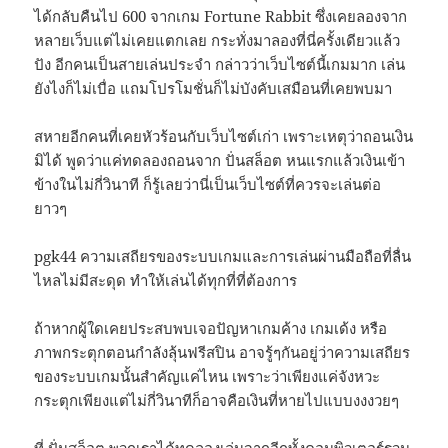
ได้กลับคืนไป 600 จากเกม Fortune Rabbit ซึ่งเคยลองจาก
หลายเว็บแต่ไม่เคยแตกเลย กระทั่งมาลองที่นี่ครั้งเดียวแล้ว
ปัง อีกคนเป็นสายเล่นประจำ กล่าวว่าเว็บไซต์นี้เกมมาก เล่น
ยังไงก็ไม่เบื่อ แถมโปรโมชั่นก็ไม่บังคับเสมือนที่เคยพบมา
สหายอีกคนที่เคยหัวร้อนกับเว็บไซต์เก่า เพราะเหตุว่าถอนเงิน
มิได้ พูดว่าแค่ทดลองถอนจาก ปั่นสล็อต หนแรกแล้วเงินเข้า
ข้างในไม่กี่วินาที ก็รู้เลยว่านี่เป็นเว็บไซต์ที่ควรจะเล่นต่อ
ยาวๆ
pgk44 ความเสถียรของระบบเกมและการเล่นผ่านมือถือที่ลื่น
ไหลไม่มีสะดุด ทำให้เล่นได้ทุกที่ที่ต้องการ
ถ้าหากผู้ใดเคยประสบพบเจอปัญหาเกมค้าง เกมเด้ง หรือ
ภาพกระตุกตอนกำลังลุ้นฟรีสปิน อาจรู้ๆกันอยู่ว่าความเสถียร
ของระบบเกมนั้นสำคัญแค่ไหน เพราะว่าเพียงแค่จังหวะ
กระตุกเพียงแต่ไม่กี่วินาทีก็อาจคือเงินที่หายไปแบบงงงวยๆ