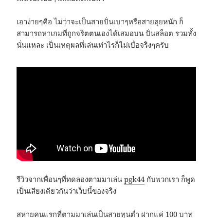
เอาง่ายๆคือ ไม่ว่าจะเป็นสายปั่นเบาๆหรือสายลุยหนัก ก็
สามารถหาเกมที่ถูกจริตตนเองได้เสมอบน ปั่นสล็อต รวมทั้ง
นั่นแหละ เป็นเหตุผลที่เล่นเท่าไรก็ไม่เบื่อจริงๆครับ
รีวิวจากเพื่อนๆที่ทดลองตามมาเล่น
pgk44
กับพวกเรา ก็พูด
เป็นเสียงเดียวกันว่าเว็บนี้ของจริง
สหายคนแรกที่ตามมาเล่นเป็นสายทุนต่ำ ฝากแค่ 100 บาท