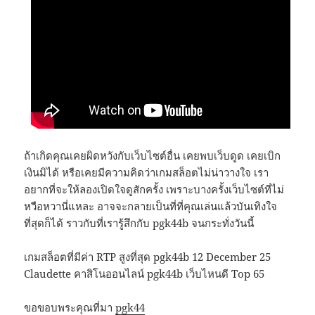
ถ้าเกิดคุณเคยผิดหวังกับเว็บไซต์อื่น เคยพบเว็บดูด เคยเบิก
เงินมิได้ หรือเคยมีความคิดว่าเกมสล็อตไม่น่าวางใจ เรา
อยากที่จะให้ลองเปิดใจดูสักครั้ง เพราะบางครั้งเว็บไซต์ที่ไม่
หวือหวานี่แหละ อาจจะกลายเป็นที่ที่คุณเล่นแล้วบันเทิงใจ
ที่สุดก็ได้ ราวกับที่เรารู้สึกกับ pgk44b จนกระทั่งวันนี้
เกมสล็อตที่มีค่า RTP สูงที่สุด pgk44b 12 December 25
Claudette คาสิโนออนไลน์ pgk44b เว็บไหนดี Top 65
ขอขอบพระคุณที่มา
pgk44