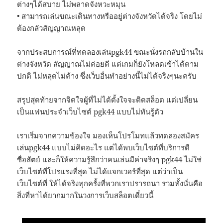
ต่างๆได้สบาย ไม่พลาดจังหวะหมุน
• สามารถเล่นขณะเดินทางหรืออยู่ต่างจังหวัดได้จริง โดยไม่
ต้องกลัวสัญญาณหลุด
จากประสบการณ์ที่ทดลองเล่นpgk44 ขณะนั่งรถกลับบ้านใน
ต่างจังหวัด สัญญาณไม่ค่อยดี แต่เกมก็ยังโหลดเข้าได้ตาม
ปกติ ไม่หลุดไม่ค้าง ซึ่งเว็บอื่นทำอย่างนี้ไม่ได้จริงๆนะครับ
สรุปสุดท้ายจากจิตใจผู้ที่ไม่ได้ตั้งใจจะติดสล็อต แต่เปลี่ยน
เป็นแฟนประจำเว็บไซต์ pgk44 แบบไม่ทันรู้ตัว
เราเริ่มจากความข้องใจ มองเห็นโปรโมทแล้วทดลองสมัคร
เล่นpgk44 แบบไม่คิดอะไร แต่ได้พบเว็บไซต์ที่บริการดี
ซื่อสัตย์ และก็ให้ความรู้สึกว่าคนเล่นมีค่าจริงๆ pgk44 ไม่ใช่
เว็บไซต์ที่โปรแรงที่สุด ไม่ได้แจกเวอร์ที่สุด แต่ว่าเป็น
เว็บไซต์ที่ ให้ได้จริงทุกครั้งที่พวกเราปรารถนา รวมทั้งนั่นคือ
สิ่งที่หาได้ยากมากในวงการเว็บสล็อตเดี๋ยวนี้