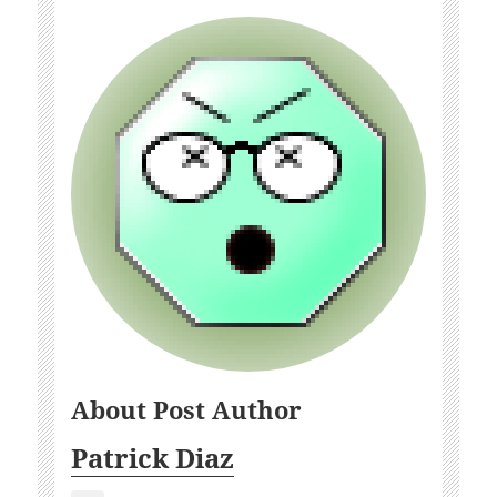
About Post Author
Patrick Diaz