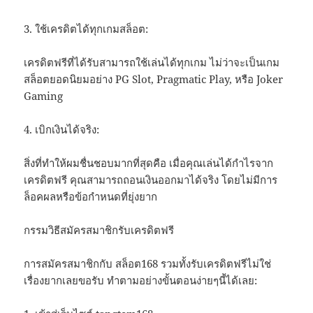
3. ใช้เครดิตได้ทุกเกมสล็อต:
เครดิตฟรีที่ได้รับสามารถใช้เล่นได้ทุกเกม ไม่ว่าจะเป็นเกม
สล็อตยอดนิยมอย่าง PG Slot, Pragmatic Play, หรือ Joker
Gaming
4. เบิกเงินได้จริง:
สิ่งที่ทำให้ผมชื่นชอบมากที่สุดคือ เมื่อคุณเล่นได้กำไรจาก
เครดิตฟรี คุณสามารถถอนเงินออกมาได้จริง โดยไม่มีการ
ล็อคผลหรือข้อกำหนดที่ยุ่งยาก
กรรมวิธีสมัครสมาชิกรับเครดิตฟรี
การสมัครสมาชิกกับ สล็อต168 รวมทั้งรับเครดิตฟรีไม่ใช่
เรื่องยากเลยขอรับ ทำตามอย่างขั้นตอนง่ายๆนี้ได้เลย: