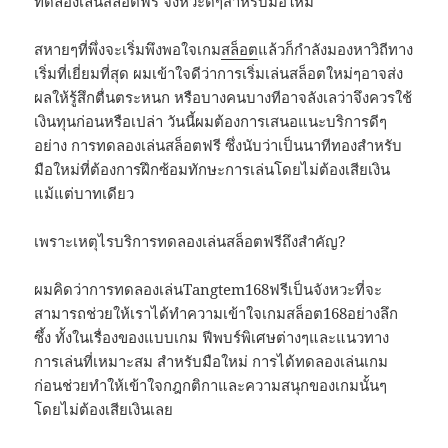
ทดลองเล่นสล็อตฟรี จังหวะดีๆสำหรับมือใหม่
สหายๆที่พึ่งจะเริ่มพึงพอใจเกม
สล็อต
แล้วก็กำลังมองหาวิถีทาง
เริ่มที่เยี่ยมที่สุด ผมเข้าใจดีว่าการเริ่มเล่นสล็อตใหม่ๆอาจส่ง
ผลให้รู้สึกตื่นตระหนก หรือบางคนบางทีอาจลังเลว่าจึงควรใช้
เงินทุนก่อนหรือเปล่า วันนี้ผมต้องการเสนอแนะบริการดีๆ
อย่าง การทดลองเล่นสล็อตฟรี ซึ่งนับว่าเป็นนาทีทองสำหรับ
มือใหม่ที่ต้องการฝึกซ้อมทักษะการเล่นโดยไม่ต้องเสียเงิน
แม้แต่บาทเดียว
เพราะเหตุไรบริการทดลองเล่นสล็อตฟรีถึงสำคัญ?
ผมคิดว่าการทดลองเล่นTangtem168ฟรีเป็นจังหวะที่จะ
สามารถช่วยให้เราได้ทำความเข้าใจเกมสล็อต168อย่างลึก
ซึ้ง ทั้งในเรื่องของแบบเกม ฟีพบร์พิเศษต่างๆและแนวทาง
การเล่นที่เหมาะสม สำหรับมือใหม่ การได้ทดลองเล่นเกม
ก่อนช่วยทำให้เข้าใจกฎกติกาและความสนุกของเกมนั้นๆ
โดยไม่ต้องเสียเงินเลย