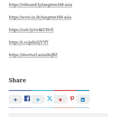
https://rebrand.ly/tangtem168-asia
https://wow.in.th/tangtem168-asia
https://cutt.ly/ve4kUHvE
https://t.co/pdixljY7fT
https://shorturl.asia/doJBZ
Share