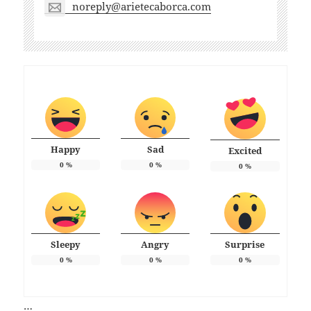
noreply@arietecaborca.com
Happy
Sad
Excited
0
%
0
%
0
%
Sleepy
Angry
Surprise
0
%
0
%
0
%
…