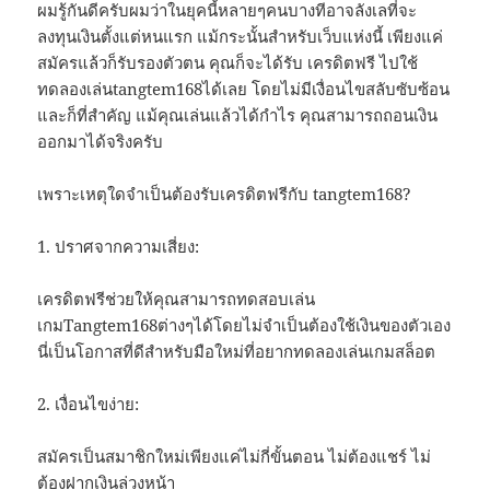
ผมรู้กันดีครับผมว่าในยุคนี้หลายๆคนบางทีอาจลังเลที่จะ
ลงทุนเงินตั้งแต่หนแรก แม้กระนั้นสำหรับเว็บแห่งนี้ เพียงแค่
สมัครแล้วก็รับรองตัวตน คุณก็จะได้รับ เครดิตฟรี ไปใช้
ทดลองเล่นtangtem168ได้เลย โดยไม่มีเงื่อนไขสลับซับซ้อน
และก็ที่สำคัญ แม้คุณเล่นแล้วได้กำไร คุณสามารถถอนเงิน
ออกมาได้จริงครับ
เพราะเหตุใดจำเป็นต้องรับเครดิตฟรีกับ tangtem168?
1. ปราศจากความเสี่ยง:
เครดิตฟรีช่วยให้คุณสามารถทดสอบเล่น
เกมTangtem168ต่างๆได้โดยไม่จำเป็นต้องใช้เงินของตัวเอง
นี่เป็นโอกาสที่ดีสำหรับมือใหม่ที่อยากทดลองเล่นเกมสล็อต
2. เงื่อนไขง่าย:
สมัครเป็นสมาชิกใหม่เพียงแค่ไม่กี่ขั้นตอน ไม่ต้องแชร์ ไม่
ต้องฝากเงินล่วงหน้า