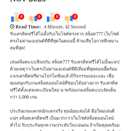
0
0
0
0
Read Time:
4 Minute, 42 Second
รับเครดิตฟรีได้ไม่ยั้งกับเว็บไซต์ตรงจาก สล็อต777 เว็บไซต์
ตรงไม่ผ่านเอเย่นต์ที่ดีที่สุดในตอนนี้ ห้ามเสียโอกาสที่เหมาะ
สมที่สุด!
เล่นสล็อตแบบฟินๆกับ สล็อต777 รับเครดิตฟรีได้ไม่อั้นแน่ๆ!
ด้วยเหตุว่าเว็บตรงไม่ผ่านเอเย่นต์ที่ดีเยี่ยมที่สุดตอนนี้พร้อม
แจกเครดิตฟรีผ่านโปรโมชั่นแล้วก็กิจกรรมเยอะแยะ เพื่อ
คุณสนุกกับเกมสล็อตออนไลน์ที่ชอบได้อย่างมาก รับเครดิต
ฟรีได้ตั้งแต่ลงทะเบียนใหม่ มาพร้อมเกมสล็อตแบบจัดเต็ม
กว่า 1,000 เกม
ประกันเกมแตกหนักแตกจริง ทุนน้อยเล่นได้ มือใหม่เล่นดี
แน่ๆ สล็อตเครดิตฟรี เป็นมากกว่าเว็บไซต์สล็อตออนไลน์
ทั่วไป รับประกันทุกความประทับใจแน่นอน ถ้าเกิดคุณพร้อม