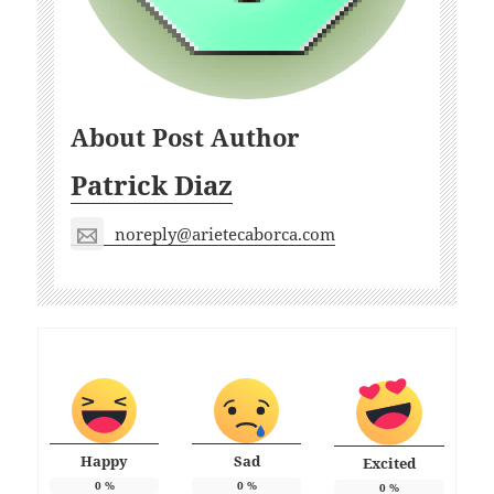
About Post Author
Patrick Diaz
noreply@arietecaborca.com
Happy
Sad
Excited
0
%
0
%
0
%