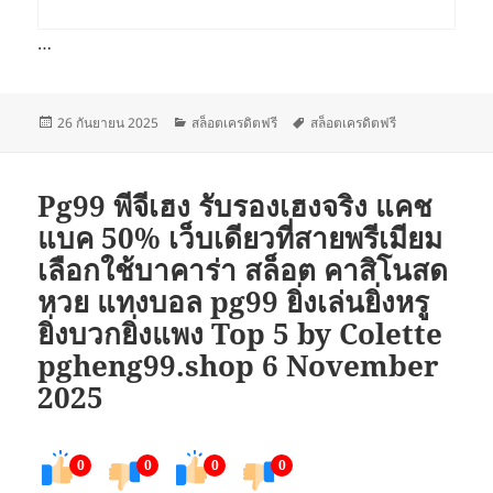
…
เขียน
หมวด
ป้าย
26 กันยายน 2025
สล็อตเครดิตฟรี
สล็อตเครดิตฟรี
เมื่อ
หมู่
กำกับ
Pg99 พีจีเฮง รับรองเฮงจริง แคช
แบค 50% เว็บเดียวที่สายพรีเมียม
เลือกใช้บาคาร่า สล็อต คาสิโนสด
หวย แทงบอล pg99 ยิ่งเล่นยิ่งหรู
ยิ่งบวกยิ่งแพง Top 5 by Colette
pgheng99.shop 6 November
2025
0
0
0
0