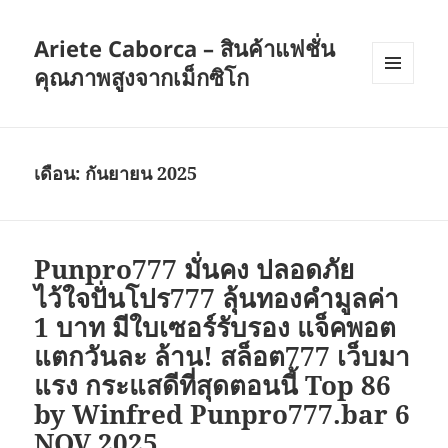
Ariete Caborca – สินค้าแฟชั่น
คุณภาพสูงจากเม็กซิโก
เมนู
และวิด
เจ็ต
เดือน:
กันยายน 2025
Punpro777 มั่นคง ปลอดภัย
ไว้ใจปั่นโปร777 ลุ้นทองคำมูลค่า
1 บาท มีใบเซอร์รับรอง แจ็คพอต
แตกวันละ ล้าน! สล็อต777 เว็บมา
แรง กระแสดีที่สุดตอนนี้ Top 86
by Winfred Punpro777.bar 6
NOV 2025