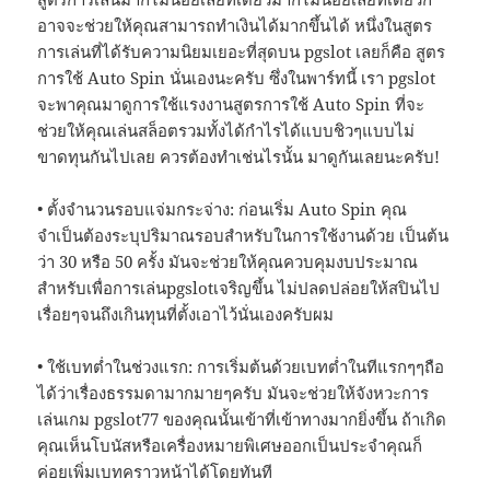
อาจจะช่วยให้คุณสามารถทำเงินได้มากขึ้นได้ หนึ่งในสูตร
การเล่นที่ได้รับความนิยมเยอะที่สุดบน pgslot เลยก็คือ สูตร
การใช้ Auto Spin นั่นเองนะครับ ซึ่งในพาร์ทนี้ เรา pgslot
จะพาคุณมาดูการใช้แรงงานสูตรการใช้ Auto Spin ที่จะ
ช่วยให้คุณเล่นสล็อตรวมทั้งได้กำไรได้แบบชิวๆแบบไม่
ขาดทุนกันไปเลย ควรต้องทำเช่นไรนั้น มาดูกันเลยนะครับ!
• ตั้งจำนวนรอบแจ่มกระจ่าง: ก่อนเริ่ม Auto Spin คุณ
จำเป็นต้องระบุปริมาณรอบสำหรับในการใช้งานด้วย เป็นต้น
ว่า 30 หรือ 50 ครั้ง มันจะช่วยให้คุณควบคุมงบประมาณ
สำหรับเพื่อการเล่นpgslotเจริญขึ้น ไม่ปลดปล่อยให้สปินไป
เรื่อยๆจนถึงเกินทุนที่ตั้งเอาไว้นั่นเองครับผม
• ใช้เบทต่ำในช่วงแรก: การเริ่มต้นด้วยเบทต่ำในทีแรกๆๆถือ
ได้ว่าเรื่องธรรมดามากมายๆครับ มันจะช่วยให้จังหวะการ
เล่นเกม pgslot77 ของคุณนั้นเข้าที่เข้าทางมากยิ่งขึ้น ถ้าเกิด
คุณเห็นโบนัสหรือเครื่องหมายพิเศษออกเป็นประจำคุณก็
ค่อยเพิ่มเบทคราวหน้าได้โดยทันที