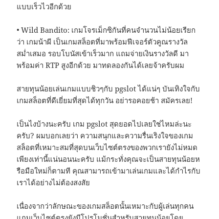
แบบเร็วไวอีกด้วย
• Wild Bandito: เกมโจรเม็กซิกันที่คนจำนวนไม่น้อยเรียก
ว่า เกมน้าผี เป็นเกมสล็อตที่มาพร้อมฟีเจอร์ตัวคูณรางวัล
สม่ำเสมอ รอบโบนัสเข้าเร็วมาก แถมจ่ายเงินรางวัลดี มา
พร้อมค่า RTP สูงอีกด้วย มาทดลองกันได้เลยจ้าครับผม
สายทุนน้อยเล่นเกมแบบชิวๆกับ pgslot ได้แน่ๆ บันเทิงใจกับ
เกมสล็อตที่ดีเยี่ยมที่สุดได้ทุกวัน อย่ารอคอยช้า สมัครเลย!
เป็นไงบ้างนะครับ เกม pgslot สุดยอดไปเลยใช่ไหมล่ะนะ
ครับ? ผมบอกเลยว่า ความสนุกและความรื่นเริงใจของเกม
สล็อตที่เหมาะสมที่สุดบนเว็บไซต์ตรงของพวกเรายังไม่หมด
เพียงเท่านี้แน่นอนนะครับ แม้กระทั่งคุณจะเป็นสายทุนน้อยห
รือมือใหม่ก็ตามที คุณสามารถเข้ามาเล่นเกมและได้กำไรกับ
เราได้อย่างไม่ต้องสงสัย
เนื่องจากว่าลักษณะของเกมสล็อตนั้นเหมาะกับผู้เล่นทุกคน
แถมเว็บไซต์ตรงยังมีโปรโมชั่นสำหรับสายทุนน้อยโดย