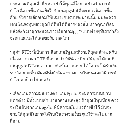
ประมาณที่คุณมี เพื่อช่วยทำให้คุณมีโอกาสสำหรับการทำ
กำไรที่มากขึ้น บันเทิงใจกับเกมpgslotที่จะเล่นได้มากขึ้น
ด้วย ซึ่งการเลือกเกมให้เหมาะกับงบประมาณนั้น มันจะช่วย
เซฟเงินลงทุนของคุณได้ดิบได้ดีมากๆดังนั้น หากคุณพร้อม
แล้วล่ะก็ มาดูกระบวนการเลือกเกมpg77แบบง่ายๆที่เรากำลัง
จะเสนอแนะได้เลยขอรับ เลทโก!
• ดูค่า RTP: นี่เป็นการเลือกเกมPgslotที่ง่ายที่สุดแล้วนะครับ
เนื่องจากว่าค่า RTP ที่มากกว่า 96% จะมีผลให้คุณได้เกมที่
เล่นpgslot77ง่ายดายมากยิ่งขึ้นมากมาย ได้โอกาสได้รับเงิน
รางวัลเยอะขึ้น มีผลดีทั้งยังในแง่ของการคืนทุนและวิธีการทำ
กำไรเลยก็ว่าได้นะครับ
• เลือกเกมความผันผวนต่ำ: เกมPgslotจะมีความปั่นป่วน
แตกต่าง มีทั้งแบบต่ำ ปานกลาง และสูง ถ้าคุณมีทุนน้อย ควร
จะเริ่มต้นจากเกมpgslotที่มีความผันแปรต่ำเข้าไว้ มันจะ
ช่วยให้คุณมีโอกาสได้รับเงินรางวัลเรื่อยๆแม้ว่าจะไม่มาก
ก็ตาม