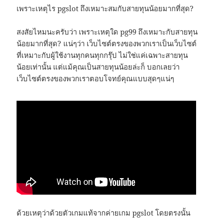
เพราะเหตุไร pgslot ถึงเหมาะสมกับสายทุนน้อยมากที่สุด?
สงสัยไหมนะครับว่า เพราะเหตุใด pg99 ถึงเหมาะกับสายทุน
น้อยมากที่สุด? แน่ๆว่า เว็บไซต์ตรงของพวกเราเป็นเว็บไซต์
ที่เหมาะกับผู้ใช้งานทุกคนทุกกรุ๊ป ไม่ใช่แค่เฉพาะสายทุน
น้อยเท่านั้น แต่แม้คุณเป็นสายทุนน้อยล่ะก็ บอกเลยว่า
เว็บไซต์ตรงของพวกเราตอบโจทย์คุณแบบสุดๆแน่ๆ
ด้วยเหตุว่าด้วยตัวเกมแท้จากค่ายเกม pgslot โดยตรงนั้น