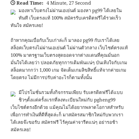
Read Time:
4 Minute, 27 Second
มองหาเว็บตรงไม่ผ่านเอเย่นต์ มองหา pg99 ได้เลยใน
ทันที เว็บตรงแท้ 100% สมัครรับเครดิตฟรีได้รวดเร็ว
ทันใจ สมัครเลย!
ถ้าหากคุณเบื่อกับเว็บเก่าล่ะก็ มาลอง pg99 กับเราได้เลย
สล็อตเว็บตรงไม่ผ่านเอเย่นต์ ไม่ผ่านตัวกลาง เว็บไซต์ตรงแท้
100% มาตรฐานเว็บตรงสุดยอดจากต่างแดนที่คุณมั่นอก
มั่นใจได้เลยว่า ปลอดภัยทุกการเดิมพันแน่ๆ บันเทิงใจกับเกม
สล็อตมากกว่า 1,000 เกม จัดเต็มเกมลิขสิทธิ์แท้จากค่ายเกม
โดยตรง ไม่มีการปรับค่าอะไรก็ตามทั้งนั้น
มีโปรโมชั่นรวมทั้งกิจกรรมเพียบ รับเครดิตฟรีได้แบบ
ชิวๆตั้งแต่ครั้งแรกที่ลงทะเบียนใหม่กับ pgheng99
เว็บไซต์ตรงอีกด้วย แม้คุณไม่ได้อยากพลาดโอกาสสำหรับ
เพื่อการทำเงินที่ดีที่สุดล่ะก็ มาสมัครสมาชิกใหม่กับพวกเรา
ได้เลยจ๊ะขอรับ สมัครฟรี ไร้คุณค่าจารีตแน่ๆ อย่ารอช้า
สมัครเลย!