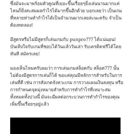
ซึ่งมันจะมาพร้อมตัวคูณที่เยอะขึ้นเรื่อยๆยิ่งเล่นนานมากแค่
ไหนก็ยิ่งสะสมผลกำไรได้มากขึ้นอีกด้วย บอกเลยว่า เป็นเกม
ที่หลายท่านทำกำไรได้เป็นจำนวนมากเลยล่ะนะครับ จำเป็น
ต้องทดลอง!
มีสูตรหรือไม่มีสูตรก็เล่นเกมกับ punpro777 ได้แน่นอน!
บันเทิงใจกับเกมที่ชอบได้วันแล้ววันเล่า รับเครดิตฟรีได้โดย
ทันที สมัครเลย!
มองเห็นไหมครับผมว่า การเล่นเกมสล็อตกับ สล็อต777 นั้น
ไม่ต้องมีสูตรการเล่นก็ได้ ขอแค่คุณมีหลักการสำหรับในการ
เล่นที่ดี เช่น การสังเกตจังหวะเกม การวางแผนเงินลงทุน หรือ
การกำหนดจุดมุ่งหมายสำหรับการทำกำไรที่เหมาะสม
ทั้งหมดทั้งปวงนี้ มันจะมีผลต่อกระบวนการทำกำไรของคุณ
เพิ่มขึ้นเรื่อยๆอยู่แล้ว