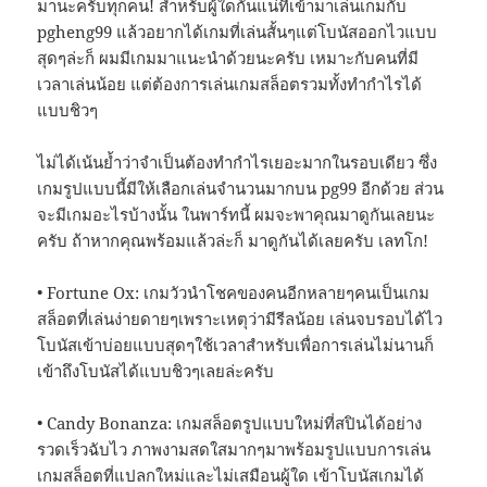
มานะครับทุกคน! สำหรับผู้ใดกันแน่ที่เข้ามาเล่นเกมกับ
pgheng99 แล้วอยากได้เกมที่เล่นสั้นๆแต่โบนัสออกไวแบบ
สุดๆล่ะก็ ผมมีเกมมาแนะนำด้วยนะครับ เหมาะกับคนที่มี
เวลาเล่นน้อย แต่ต้องการเล่นเกมสล็อตรวมทั้งทำกำไรได้
แบบชิวๆ
ไม่ได้เน้นย้ำว่าจำเป็นต้องทำกำไรเยอะมากในรอบเดียว ซึ่ง
เกมรูปแบบนี้มีให้เลือกเล่นจำนวนมากบน pg99 อีกด้วย ส่วน
จะมีเกมอะไรบ้างนั้น ในพาร์ทนี้ ผมจะพาคุณมาดูกันเลยนะ
ครับ ถ้าหากคุณพร้อมแล้วล่ะก็ มาดูกันได้เลยครับ เลทโก!
• Fortune Ox: เกมวัวนำโชคของคนอีกหลายๆคนเป็นเกม
สล็อตที่เล่นง่ายดายๆเพราะเหตุว่ามีรีลน้อย เล่นจบรอบได้ไว
โบนัสเข้าบ่อยแบบสุดๆใช้เวลาสำหรับเพื่อการเล่นไม่นานก็
เข้าถึงโบนัสได้แบบชิวๆเลยล่ะครับ
• Candy Bonanza: เกมสล็อตรูปแบบใหม่ที่สปินได้อย่าง
รวดเร็วฉับไว ภาพงามสดใสมากๆมาพร้อมรูปแบบการเล่น
เกมสล็อตที่แปลกใหม่และไม่เสมือนผู้ใด เข้าโบนัสเกมได้