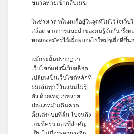
ขนาดหายเข้ากลีบเมฆ
ในช่วงเวลานั้นผมก็อยู่ในจุดที่ไม่ไว้ใจเว
สล็อต
จากการแนะนำของคนรู้จักกัน ซึ่งตอ
ทดลองสมัครไว้เผื่อพบอะไรใหม่ๆเผื่อดีขึ้นก
แม้กระนั้นปรากฏว่า
เว็บไซต์แห่งนี้เว็บสล็อต
เปลี่ยนเป็นเว็บไซต์หลักที่
ผมเล่นทุกวี่วันแบบไม่รู้
ตัว ด้วยเหตุว่าหลาย
ประเภทมันเกินคาด
ตั้งแต่ระบบที่ลื่น ไปจนถึง
เกมที่ครบ และที่สำคัญ
เป็น ไม่มีกระจุกกระจิก