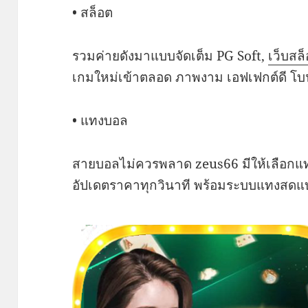
• สล็อต
รวมค่ายดังมาแบบจัดเต็ม PG Soft,
เว็บสล
เกมใหม่เข้าตลอด ภาพงาม เอฟเฟกต์ดี โบ
• แทงบอล
สายบอลไม่ควรพลาด zeus66 มีให้เลือกแทงครบ
อัปเดตราคาทุกวินาที พร้อมระบบแทงสดแ