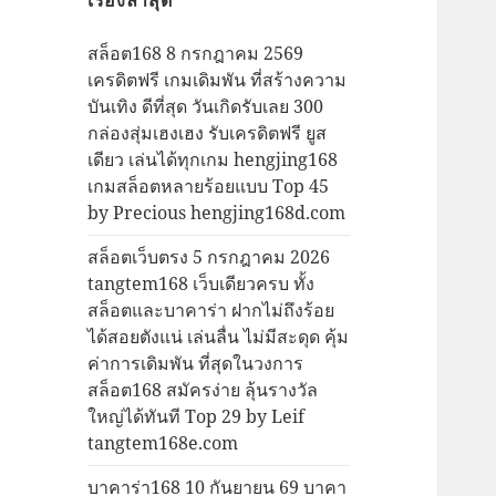
เรื่องล่าสุด
สล็อต168 8 กรกฎาคม 2569
เครดิตฟรี เกมเดิมพัน ที่สร้างความ
บันเทิง ดีที่สุด วันเกิดรับเลย 300
กล่องสุ่มเฮงเฮง รับเครดิตฟรี ยูส
เดียว เล่นได้ทุกเกม hengjing168
เกมสล็อตหลายร้อยแบบ Top 45
by Precious hengjing168d.com
สล็อตเว็บตรง 5 กรกฎาคม 2026
tangtem168 เว็บเดียวครบ ทั้ง
สล็อตและบาคาร่า ฝากไม่ถึงร้อย
ได้สอยตังแน่ เล่นลื่น ไม่มีสะดุด คุ้ม
ค่าการเดิมพัน ที่สุดในวงการ
สล็อต168 สมัครง่าย ลุ้นรางวัล
ใหญ่ได้ทันที Top 29 by Leif
tangtem168e.com
บาคาร่า168 10 กันยายน 69 บาคา