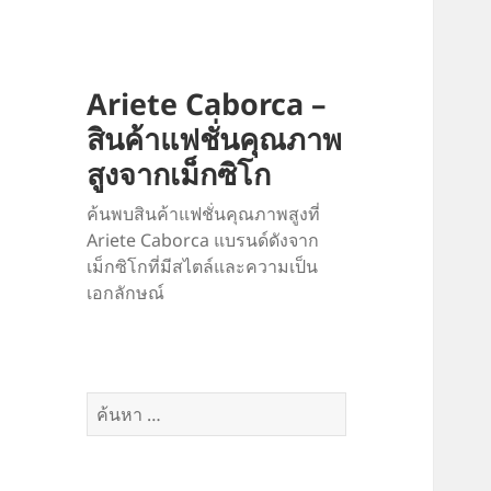
Ariete Caborca –
สินค้าแฟชั่นคุณภาพ
สูงจากเม็กซิโก
ค้นพบสินค้าแฟชั่นคุณภาพสูงที่
Ariete Caborca แบรนด์ดังจาก
เม็กซิโกที่มีสไตล์และความเป็น
เอกลักษณ์
ค้นหา
สำหรับ: