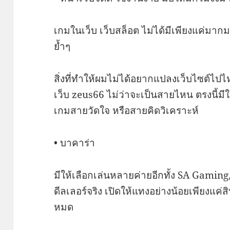
เกมในเว็บ เว็บสล็อต ไม่ได้มีเพียงแค่มา
ย้ำๆ
สิ่งที่ทำให้ผมไม่ได้อยากแปลงเว็บไซต์
เว็บ zeus66 ไม่ว่าจะเป็นสายไหน ตรงนี้มีให
เกมสายวัดใจ หรือสายคิดวิเคราะห์
• บาคาร่า
มีให้เลือกเล่นหลายค่ายอีกทั้ง SA Gamin
ดีลเลอร์จริง เปิดให้แทงอย่างน้อยเพียงแค่ส
หมด