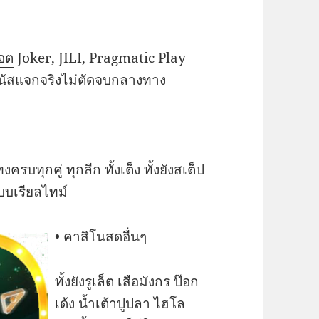
็อต
Joker, JILI, Pragmatic Play
นัสแจกจริงไม่ตัดจบกลางทาง
ทุกคู่ ทุกลีก ทั้งเต็ง ทั้งยังสเต็ป
บบเรียลไทม์
• คาสิโนสดอื่นๆ
ทั้งยังรูเล็ต เสือมังกร ป๊อก
เด้ง น้ำเต้าปูปลา ไฮโล