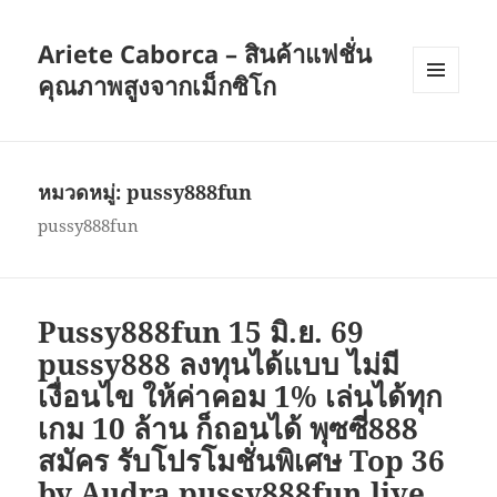
Ariete Caborca – สินค้าแฟชั่น
คุณภาพสูงจากเม็กซิโก
เมนู
และวิด
เจ็ต
หมวดหมู่:
pussy888fun
pussy888fun
Pussy888fun 15 มิ.ย. 69
pussy888 ลงทุนได้แบบ ไม่มี
เงื่อนไข ให้ค่าคอม 1% เล่นได้ทุก
เกม 10 ล้าน ก็ถอนได้ พุซซี่888
สมัคร รับโปรโมชั่นพิเศษ Top 36
by Audra pussy888fun.live