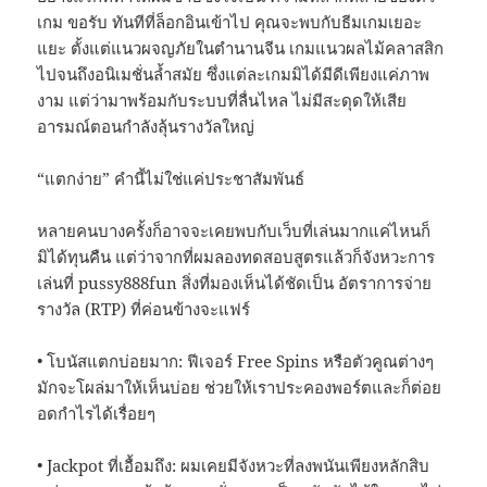
เกม ขอรับ ทันทีที่ล็อกอินเข้าไป คุณจะพบกับธีมเกมเยอะ
แยะ ตั้งแต่แนวผจญภัยในตำนานจีน เกมแนวผลไม้คลาสสิก
ไปจนถึงอนิเมชั่นล้ำสมัย ซึ่งแต่ละเกมมิได้มีดีเพียงแค่ภาพ
งาม แต่ว่ามาพร้อมกับระบบที่ลื่นไหล ไม่มีสะดุดให้เสีย
อารมณ์ตอนกำลังลุ้นรางวัลใหญ่
“แตกง่าย” คำนี้ไม่ใช่แค่ประชาสัมพันธ์
หลายคนบางครั้งก็อาจจะเคยพบกับเว็บที่เล่นมากแค่ไหนก็
มิได้ทุนคืน แต่ว่าจากที่ผมลองทดสอบสูตรแล้วก็จังหวะการ
เล่นที่ pussy888fun สิ่งที่มองเห็นได้ชัดเป็น อัตราการจ่าย
รางวัล (RTP) ที่ค่อนข้างจะแฟร์
• โบนัสแตกบ่อยมาก: ฟีเจอร์ Free Spins หรือตัวคูณต่างๆ
มักจะโผล่มาให้เห็นบ่อย ช่วยให้เราประคองพอร์ตและก็ต่อย
อดกำไรได้เรื่อยๆ
• Jackpot ที่เอื้อมถึง: ผมเคยมีจังหวะที่ลงพนันเพียงหลักสิบ