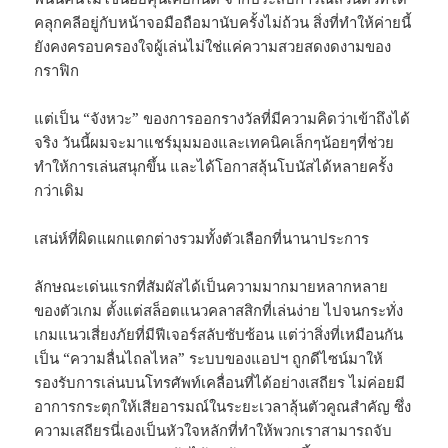
คลุกคลีอยู่กับหน้าจอมือถือมานับครั้งไม่ถ้วน สิ่งที่ทำให้ค่ายนี้
ยังคงครอบครองใจผู้เล่นไม่ใช่แค่ความสวยสดงดงามของ
กราฟิก
แต่เป็น “จังหวะ” ของการออกรางวัลที่มีความคิดว่าเข้าถึงได้
จริง วันนี้ผมจะมาแชร์มุมมองและเทคนิคเล็กๆน้อยๆที่ช่วย
ทำให้การเล่นสนุกขึ้น และได้โอกาสลุ้นโบนัสได้หลายครั้ง
กว่าเดิม
เสน่ห์ที่ผิดแผกแตกต่างรวมทั้งตัวเลือกที่นานาประการ
ลักษณะเด่นแรกที่สัมผัสได้เป็นความมากมายหลากหลาย
ของตัวเกม ตั้งแต่สล็อตแนวคลาสสิกที่เล่นง่าย ไปจนกระทั่ง
เกมแนวเสี่ยงภัยที่มีฟีเจอร์สลับซับซ้อน แต่ว่าสิ่งที่เหมือนกัน
เป็น “ความลื่นไถลไหล” ระบบของแอปฯ ถูกดีไซน์มาให้
รองรับการเล่นบนโทรศัพท์เคลื่อนที่ได้อย่างเสถียร ไม่ค่อยมี
อาการกระตุกให้เสียอารมณ์ในระยะเวลาลุ้นตัวคูณสำคัญ ซึ่ง
ความเสถียรนี่เองเป็นหัวใจหลักที่ทำให้พวกเราสามารถจับ