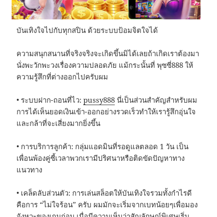
บันเทิงใจไปกับทุกสปิน ด้วยระบบป้อมจิตใจได้
ความสนุกสนานที่จริงจริงจะเกิดขึ้นมิได้เลยถ้าเกิดเราต้องมา
นั่งพะวักพะวงเรื่องความปลอดภัย แม้กระนั้นที่ พุซซี่888 ให้
ความรู้สึกที่ต่างออกไปครับผม
• ระบบฝาก-ถอนที่ไว:
pussy888
นี่เป็นส่วนสำคัญสำหรับผม
การได้เห็นยอดเงินเข้า-ออกอย่างรวดเร็วทำให้เรารู้สึกอุ่นใจ
และกล้าที่จะเสี่ยงมากยิ่งขึ้น
• การบริการลูกค้า: กลุ่มแอดมินที่รอดูแลตลอด 1 วัน เป็น
เพื่อนพ้องคู่ซี้เวลาพวกเรามีปริศนาหรือติดขัดปัญหาทาง
แนวทาง
• เคล็ดลับส่วนตัว: การเล่นสล็อตให้บันเทิงใจรวมทั้งกำไรดี
คือการ “ไม่ใจร้อน” ครับ ผมมักจะเริ่มจากเบทน้อยๆเพื่อมอง
จังหวะของเกมก่อน เมื่อมีความเห็นว่าสัญลักษณ์พิเศษเริ่ม