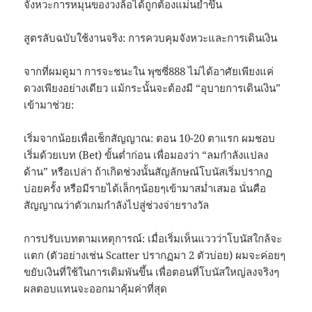
จังหวะการหมุนของวงล้อได้ถูกต้องแม่นยำขึ้น
สูตรลับฉบับใช้งานจริง: การควบคุมจังหวะและการเดินเงิน
จากที่ผมดูมา การจะชนะใน พุซซี่888 ไม่ได้อาศัยเพียงแค่
ดวงเพียงอย่างเดียว แม้กระนั้นจะต้องมี “อุบายการเดินเงิน”
เข้ามาช่วย:
เริ่มจากน้อยเพื่อเช็กสัญญาณ: ตอน 10-20 ตาแรก ผมชอบ
เริ่มด้วยเบท (Bet) ขั้นต่ำก่อน เพื่อมองว่า “ลมกำลังแปลง
ด้าน” หรือเปล่า ถ้าเกิดช่วงนั้นสัญลักษณ์โบนัสเริ่มปรากฏ
บ่อยครั้ง หรือมีรายได้เล็กๆน้อยๆเข้ามาสม่ำเสมอ นั่นคือ
สัญญาณว่าตัวเกมกำลังไปสู่ช่วงจ่ายรางวัล
การปรับเบทตามเหตุการณ์: เมื่อเริ่มเห็นแววว่าโบนัสใกล้จะ
แตก (ตัวอย่างเช่น Scatter ปรากฏมา 2 ตัวบ่อย) ผมจะค่อยๆ
ขยับเงินที่ใช้ในการเดิมพันขึ้น เพื่อตอนที่โบนัสใหญ่ลงจริงๆ
ผลตอบแทนจะออกมาคุ้มค่าที่สุด