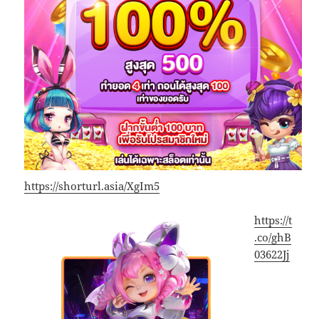
https://shorturl.asia/XgIm5
https://t
.co/ghB
03622Jj