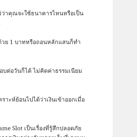
ไม่ว่าคุณจะใช้ธนาคารไหนหรือเป็น
น
่มด้วย 1 บาทหรือถอนหลักแสนก็ทำ
อบต่อวันก็ได้ ไม่คิดค่าธรรมเนียม
ราะห์ย้อนไปได้ว่าเงินเข้าออกเมื่อ
 Slot เป็นเรื่องที่รู้สึกปลอดภัย