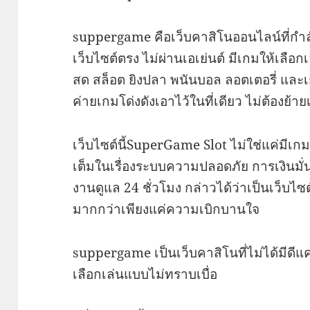
suppergame คือเว็บคาสิโนออนไลน์ที่กำลั
เว็บไซต์ตรง ไม่ผ่านเอเย่นต์ มีเกมให้เลื
สด สล็อต ยิงปลา พนันบอล ลอตเตอรี่ และ
ค่ายเกมโด่งดังเอาไว้ในที่เดียว ไม่ต้องย้า
เว็บไซต์นี้SuperGame Slot ไม่ใช่แค่มีเก
เต็มในเรื่องระบบความปลอดภัย การเงินมั่
งานดูแล 24 ชั่วโมง กล่าวได้ว่าเป็นเว็บไซต์ที
มากกว่าเพียงแค่ความเบิกบานใจ
suppergame เป็นเว็บคาสิโนที่ไม่ได้มีดีแ
เลือกเล่นแบบไม่ทราบเบื่อ