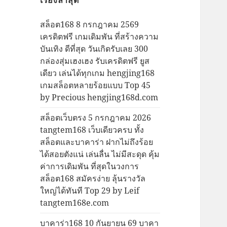
เรื่องล่าสุด
สล็อต168 8 กรกฎาคม 2569
เครดิตฟรี เกมเดิมพัน ที่สร้างความ
บันเทิง ดีที่สุด วันเกิดรับเลย 300
กล่องสุ่มเฮงเฮง รับเครดิตฟรี ยูส
เดียว เล่นได้ทุกเกม hengjing168
เกมสล็อตหลายร้อยแบบ Top 45
by Precious hengjing168d.com
สล็อตเว็บตรง 5 กรกฎาคม 2026
tangtem168 เว็บเดียวครบ ทั้ง
สล็อตและบาคาร่า ฝากไม่ถึงร้อย
ได้สอยตังแน่ เล่นลื่น ไม่มีสะดุด คุ้ม
ค่าการเดิมพัน ที่สุดในวงการ
สล็อต168 สมัครง่าย ลุ้นรางวัล
ใหญ่ได้ทันที Top 29 by Leif
tangtem168e.com
บาคาร่า168 10 กันยายน 69 บาคา