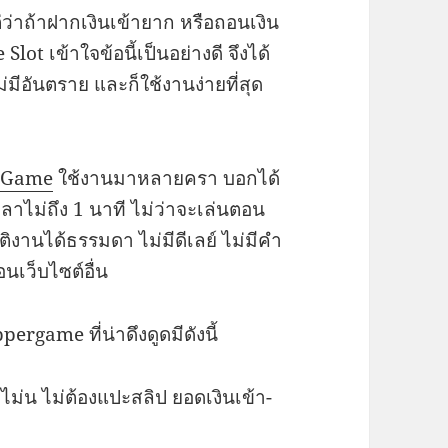
ว่าถ้าฝากเงินเข้ายาก หรือถอนเงิน
lot เข้าใจข้อนี้เป็นอย่างดี จึงได้
ีอันตราย และก็ใช้งานง่ายที่สุด
rGame
ใช้งานมาหลายครา บอกได้
ลาไม่ถึง 1 นาที ไม่ว่าจะเล่นตอน
ติงานได้ธรรมดา ไม่มีดีเลย์ ไม่มีคำ
นเว็บไซต์อื่น
ame ที่น่าดึงดูดมีดังนี้
ไม่น ไม่ต้องแปะสลิป ยอดเงินเข้า-