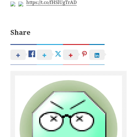
https://t.co/fHSlUgTrAD
Share