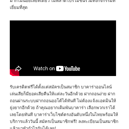
มากไม่น้อยเลยทีเดียว ไม่พลาดโปรโมชั่นรวมทั้งกิจกรรมที่
เยี่ยมที่สุด
รับเครดิตฟรีได้ตั้งแต่สมัครเป็นสมาชิก บาคาร่าออนไลน์
เล่นเสียก็มียอดเสียคืนให้แต่ละวันอีกด้วย ฝากถอนง่าย ฝาก
ถอนผ่านระบบฝากถอนออโต้ได้ทันที ไม่ต้องแจ้งแอดมินให้
ยุ่งยากอีกด้วย ถ้าคุณอยากเดิมพันบาคาร่า เลือกพวกเราได้
เลยโดยทันที บาคาร่าเว็บไซต์ตรงอันดับหนึ่งในไทยพร้อมให้
บริการแล้ววันนี้ สมัครเป็นสมาชิกฟรี! ลงทะเบียนเป็นสมาชิก
แล้วมาทำกำไรกันได้เลย!