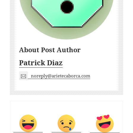
About Post Author
Patrick Diaz
noreply@arietecaborca.com