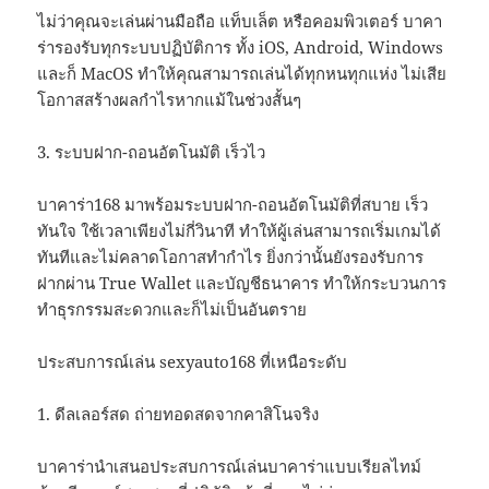
ไม่ว่าคุณจะเล่นผ่านมือถือ แท็บเล็ต หรือคอมพิวเตอร์ บาคา
ร่ารองรับทุกระบบปฏิบัติการ ทั้ง iOS, Android, Windows
และก็ MacOS ทำให้คุณสามารถเล่นได้ทุกหนทุกแห่ง ไม่เสีย
โอกาสสร้างผลกำไรหากแม้ในช่วงสั้นๆ
3. ระบบฝาก-ถอนอัตโนมัติ เร็วไว
บาคาร่า168 มาพร้อมระบบฝาก-ถอนอัตโนมัติที่สบาย เร็ว
ทันใจ ใช้เวลาเพียงไม่กี่วินาที ทำให้ผู้เล่นสามารถเริ่มเกมได้
ทันทีและไม่คลาดโอกาสทำกำไร ยิ่งกว่านั้นยังรองรับการ
ฝากผ่าน True Wallet และบัญชีธนาคาร ทำให้กระบวนการ
ทำธุรกรรมสะดวกและก็ไม่เป็นอันตราย
ประสบการณ์เล่น sexyauto168 ที่เหนือระดับ
1. ดีลเลอร์สด ถ่ายทอดสดจากคาสิโนจริง
บาคาร่านำเสนอประสบการณ์เล่นบาคาร่าแบบเรียลไทม์