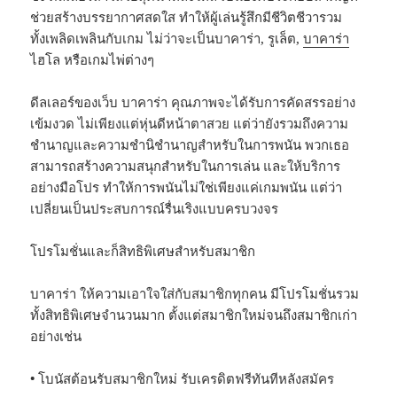
ช่วยสร้างบรรยากาศสดใส ทำให้ผู้เล่นรู้สึกมีชีวิตชีวารวม
ทั้งเพลิดเพลินกับเกม ไม่ว่าจะเป็นบาคาร่า, รูเล็ต,
บาคาร่า
ไฮโล หรือเกมไพ่ต่างๆ
ดีลเลอร์ของเว็บ บาคาร่า คุณภาพจะได้รับการคัดสรรอย่าง
เข้มงวด ไม่เพียงแต่หุ่นดีหน้าตาสวย แต่ว่ายังรวมถึงความ
ชำนาญและความชำนิชำนาญสำหรับในการพนัน พวกเธอ
สามารถสร้างความสนุกสำหรับในการเล่น และให้บริการ
อย่างมือโปร ทำให้การพนันไม่ใช่เพียงแค่เกมพนัน แต่ว่า
เปลี่ยนเป็นประสบการณ์รื่นเริงแบบครบวงจร
โปรโมชั่นและก็สิทธิพิเศษสำหรับสมาชิก
บาคาร่า ให้ความเอาใจใส่กับสมาชิกทุกคน มีโปรโมชั่นรวม
ทั้งสิทธิพิเศษจำนวนมาก ตั้งแต่สมาชิกใหม่จนถึงสมาชิกเก่า
อย่างเช่น
• โบนัสต้อนรับสมาชิกใหม่ รับเครดิตฟรีทันทีหลังสมัคร