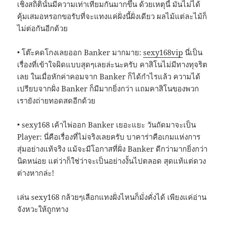
เชิงสถิตินั้นมีความเท่าเทียมกันมากขึ้น ด้วยเหตุนี้ มันไม่ได้
คุ้มเสมอหรอกขอรับที่จะแทงแค่ฝั่งนี้ฝั่งเดียว ผลไม้แต่ละไม้ก็
ไม่ต่อกันอีกด้วย
• โต๊ะคดโกงเลยออก Banker มากมาย:
sexy168vip
นี่เป็น
เรื่องที่เข้าใจผิดแบบสุดๆเลยล่ะนะครับ คาสิโนไม่มีทางทุจริต
เลย ในเมื่อหักค่าคอมจาก Banker ก็ได้กำไรแล้ว ความได้
เปรียบจากฝั่ง Banker ก็มีมากยิ่งกว่า แถมคาสิโนของพวก
เรายังถ่ายทอดสดอีกด้วย
• sexy168 เค้าไพ่ออก Banker เยอะแยะ วันถัดมาจะเป็น
Player: นี่คือเรื่องที่ไม่จริงเลยครับ บาคาร่าคือเกมแห่งการ
สุ่มอย่างแท้จริง แม้จะมีโอกาสที่ฝั่ง Banker ดีกว่ามากยิ่งกว่า
นิดหน่อย แต่ว่าก็ใช่ว่าจะเป็นอย่างงั้นไปตลอด สุดแท้แต่ดวง
ต่างหากล่ะ!
เล่น sexy168 กล้วยๆเลือกแทงฝั่งไหนก็มั่งคั่งได้ เพียงแค่อ่าน
จังหวะให้ถูกทาง