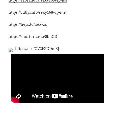
https://cutly.info/sexy168vip-me
https://heys.to/iocwzs
https://shorturl.asia/0lmOD
https://t.co/GV2FZGDmZJ