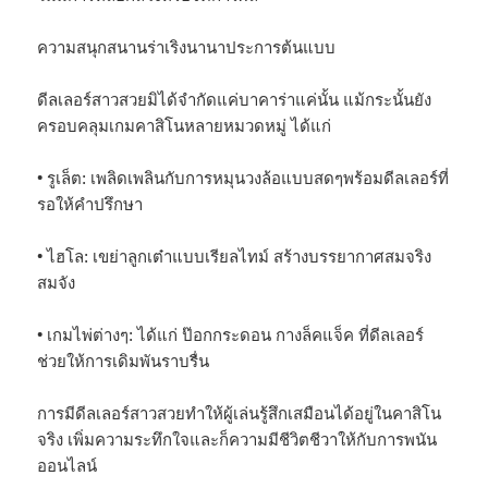
ความสนุกสนานร่าเริงนานาประการต้นแบบ
ดีลเลอร์สาวสวยมิได้จำกัดแค่บาคาร่าแค่นั้น แม้กระนั้นยัง
ครอบคลุมเกมคาสิโนหลายหมวดหมู่ ได้แก่
• รูเล็ต: เพลิดเพลินกับการหมุนวงล้อแบบสดๆพร้อมดีลเลอร์ที่
รอให้คำปรึกษา
• ไฮโล: เขย่าลูกเต๋าแบบเรียลไทม์ สร้างบรรยากาศสมจริง
สมจัง
• เกมไพ่ต่างๆ: ได้แก่ ป๊อกกระดอน กางล็คแจ็ค ที่ดีลเลอร์
ช่วยให้การเดิมพันราบรื่น
การมีดีลเลอร์สาวสวยทำให้ผู้เล่นรู้สึกเสมือนได้อยู่ในคาสิโน
จริง เพิ่มความระทึกใจและก็ความมีชีวิตชีวาให้กับการพนัน
ออนไลน์