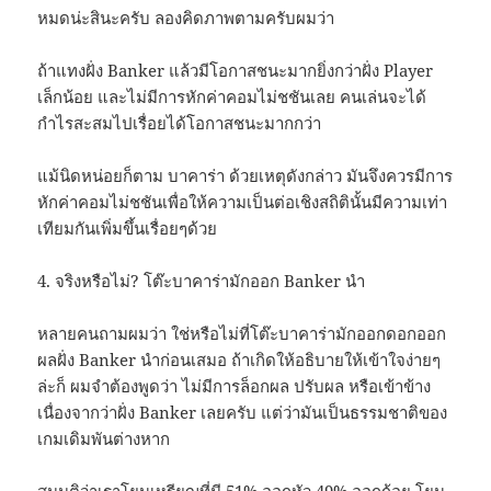
หมดน่ะสินะครับ ลองคิดภาพตามครับผมว่า
ถ้าแทงฝั่ง Banker แล้วมีโอกาสชนะมากยิ่งกว่าฝั่ง Player
เล็กน้อย และไม่มีการหักค่าคอมไม่ชชันเลย คนเล่นจะได้
กำไรสะสมไปเรื่อยได้โอกาสชนะมากกว่า
แม้นิดหน่อยก็ตาม บาคาร่า ด้วยเหตุดังกล่าว มันจึงควรมีการ
หักค่าคอมไม่ชชันเพื่อให้ความเป็นต่อเชิงสถิตินั้นมีความเท่า
เทียมกันเพิ่มขึ้นเรื่อยๆด้วย
4. จริงหรือไม่? โต๊ะบาคาร่ามักออก Banker นำ
หลายคนถามผมว่า ใช่หรือไม่ที่โต๊ะบาคาร่ามักออกดอกออก
ผลฝั่ง Banker นำก่อนเสมอ ถ้าเกิดให้อธิบายให้เข้าใจง่ายๆ
ล่ะก็ ผมจำต้องพูดว่า ไม่มีการล็อกผล ปรับผล หรือเข้าข้าง
เนื่องจากว่าฝั่ง Banker เลยครับ แต่ว่ามันเป็นธรรมชาติของ
เกมเดิมพันต่างหาก
สมมุติว่าเราโยนเหรียญที่มี 51% ออกหัว 49% ออกก้อย โยน