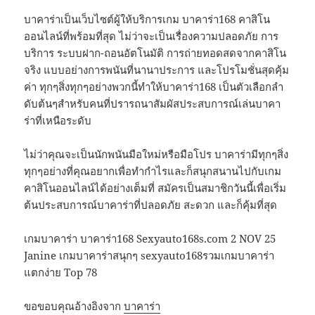
บาคาร่าเป็นเว็บไซต์ผู้ให้บริการเกม บาคาร่า168 คาสิโน
ออนไลน์ที่พร้อมที่สุด ไม่ว่าจะเป็นเรื่องความปลอดภัย การ
บริการ ระบบฝาก-ถอนอัตโนมัติ การถ่ายทอดสดจากคาสิโน
จริง แบบอย่างการพนันที่นานาประการ และโปรโมชั่นสุดคุ้ม
ค่า ทุกๆสิ่งทุกๆอย่างพวกนี้ทำให้บาคาร่า168 เป็นตัวเลือกลำ
ดับต้นๆสำหรับคนที่ปรารถนาสัมผัสประสบการณ์เล่นบาคา
ร่าที่เหนือระดับ
ไม่ว่าคุณจะเป็นนักพนันมือใหม่หรือมือโปร บาคาร่ามีทุกๆสิ่ง
ทุกๆอย่างที่คุณอยากเพื่อทำกำไรและก็สนุกสนานไปกับเกม
คาสิโนออนไลน์ได้อย่างเต็มที่ สมัครเป็นสมาชิกวันนี้เพื่อเริ่ม
ต้นประสบการณ์บาคาร่าที่ปลอดภัย สะดวก และก็คุ้มที่สุด
เกมบาคาร่า บาคาร่า168 Sexyauto168s.com 2 NOV 25
Janine เกมบาคาร่าสนุกๆ sexyauto168รวมเกมบาคาร่า
แตกง่าย Top 78
ขอขอบคุณอ้างอิงจาก
บาคาร่า