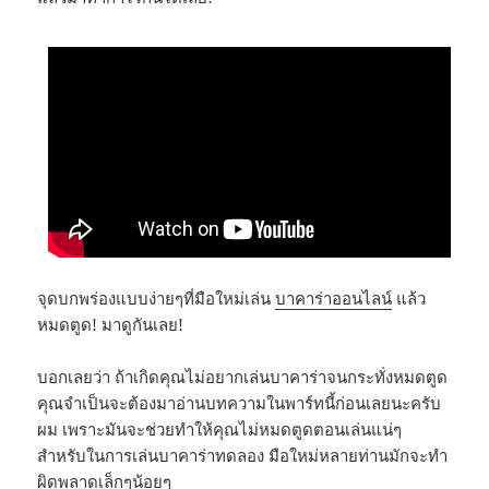
จุดบกพร่องแบบง่ายๆที่มือใหม่เล่น
บาคาร่าออนไลน์
แล้ว
หมดตูด! มาดูกันเลย!
บอกเลยว่า ถ้าเกิดคุณไม่อยากเล่นบาคาร่าจนกระทั่งหมดตูด
คุณจำเป็นจะต้องมาอ่านบทความในพาร์ทนี้ก่อนเลยนะครับ
ผม เพราะมันจะช่วยทำให้คุณไม่หมดตูดตอนเล่นแน่ๆ
สำหรับในการเล่นบาคาร่าทดลอง มือใหม่หลายท่านมักจะทำ
ผิดพลาดเล็กๆน้อยๆ