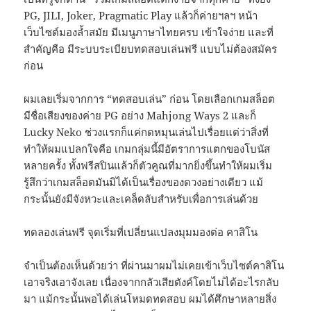
PG, JILI, Joker, Pragmatic Play แล้วก็ค่ายฯลฯ หน้า
เว็บไซต์มองล้ำสมัย มีเมนูภาษาไทยครบ เข้าใจง่าย และที่
สำคัญคือ มีระบบระเบียบทดสอบเล่นฟรี แบบไม่ต้องสมัคร
ก่อน
ผมเลยเริ่มจากการ “ทดสอบเล่น” ก่อน โดยเลือกเกมสล็อต
มีชื่อเสียงของค่าย PG อย่าง Mahjong Ways 2 และก็
Lucky Neko ช่วงแรกก็แค่กดหมุนเล่นไปเรื่อยแต่ว่าสิ่งที่
ทำให้ผมแปลกใจคือ เกมกลุ่มนี้มีอัตราการแตกของโบนัส
หลายครั้ง ทั้งฟรีสปินแล้วก็ตัวคูณที่มากยิ่งขึ้นทำให้ผมเริ่ม
รู้สึกว่าเกมสล็อตมันมิได้เป็นเรื่องของดวงอย่างเดียว แม้
กระนั้นยังมีจังหวะและเคล็ดลับสำหรับเพื่อการเล่นด้วย
ทดลองเล่นฟรี จุดเริ่มที่เปลี่ยนแปลงมุมมองต่อ คาสิโน
จำเป็นต้องเห็นด้วยว่า ที่ผ่านมาผมไม่เคยเข้าเว็บไซต์คาสิโน
เอาจริงเอาจังเลย เนื่องจากกลัวเสียตังค์โดยไม่ได้อะไรกลับ
มา แม้กระนั้นพอได้เล่นโหมดทดสอบ ผมได้ศึกษาหลายสิ่ง