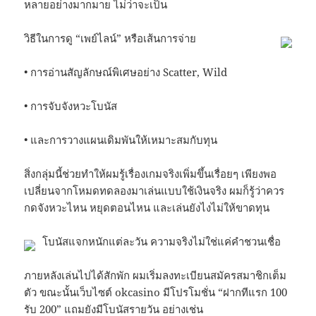
หลายอย่างมากมาย ไม่ว่าจะเป็น
วิธีในการดู “เพย์ไลน์” หรือเส้นการจ่าย
• การอ่านสัญลักษณ์พิเศษอย่าง Scatter, Wild
• การจับจังหวะโบนัส
• และการวางแผนเดิมพันให้เหมาะสมกับทุน
สิ่งกลุ่มนี้ช่วยทำให้ผมรู้เรื่องเกมจริงเพิ่มขึ้นเรื่อยๆ เพียงพอ
เปลี่ยนจากโหมดทดลองมาเล่นแบบใช้เงินจริง ผมก็รู้ว่าควร
กดจังหวะไหน หยุดตอนไหน และเล่นยังไงไม่ให้ขาดทุน
โบนัสแจกหนักแต่ละวัน ความจริงไม่ใช่แค่คำชวนเชื่อ
ภายหลังเล่นไปได้สักพัก ผมเริ่มลงทะเบียนสมัครสมาชิกเต็ม
ตัว ขณะนั้นเว็บไซต์ okcasino มีโปรโมชั่น “ฝากทีแรก 100
รับ 200” แถมยังมีโบนัสรายวัน อย่างเช่น