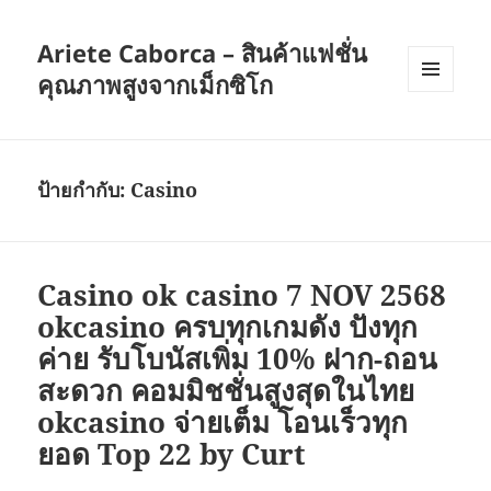
Ariete Caborca – สินค้าแฟชั่น
คุณภาพสูงจากเม็กซิโก
เมนู
และวิด
เจ็ต
ป้ายกำกับ:
Casino
Casino ok casino 7 NOV 2568
okcasino ครบทุกเกมดัง ปังทุก
ค่าย รับโบนัสเพิ่ม 10% ฝาก-ถอน
สะดวก คอมมิชชั่นสูงสุดในไทย
okcasino จ่ายเต็ม โอนเร็วทุก
ยอด Top 22 by Curt