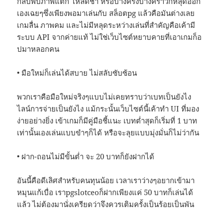
กลับพบภาพแตก โหลดช้า หรือบางครั้งบางคราวก็หลุดออก
เองเฉยๆซึ่งเพียงพอมาเล่นกับ สล็อตpg แล้วคือมันต่างเลย
เกมลื่น ภาพคม และไม่มีหลุดระหว่างเล่นที่สำคัญคือเค้ามี
ระบบ API จากค่ายแท้ ไม่ใช่เว็บไซต์หยาบคายที่เอาเกมก็อ
ปมาหลอกคน
• มือใหม่ก็เล่นได้สบาย ไม่สลับซับซ้อน
พวกเราคือมือใหม่จริงๆแบบไม่เคยทราบว่าเบทเป็นยังไง
ไลน์การจ่ายเป็นยังไง แม้กระนั้นเว็บไซต์นี้เค้าทำ UI ที่มอง
ง่ายอย่างยิ่ง เข้าเกมก็มีคู่มือชี้แนะ เบทต่ำสุดก็เริ่มที่ 1 บาท
เท่านั้นเองเล่นแบบขำๆก็ได้ หรือจะลุยแบบมุ่งมั่นก็ไม่ว่ากัน
• ฝาก-ถอนไม่มีขั้นต่ำ จะ 20 บาทก็ยังฝากได้
อันนี้คือดีเลิศสำหรับคนทุนน้อย เวลาเราว่างๆอยากเข้ามา
หมุนแก้เบื่อ เราpgslotceoก็ฝากเพียงแค่ 50 บาทก็เล่นได้
แล้ว ไม่ต้องมานั่งเครียดว่าจึงควรเติมครั้งเป็นร้อยเป็นพัน