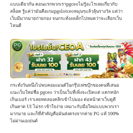
แบบเดียวกัน ตอนแรกพวกเราpgceoไม่รู้อะไรเลยเกี่ยวกับ
สล็อต รู้แค่ว่ามันคือเกมpgslotceoหมุนๆแล้วลุ้นรางวัล แต่ว่า
เว็บมีมากมายก่ายกอง จนกระทั่งงงเต็กไปหมดว่าจะเลือกเว็บ
ไหนดี
กระทั่งวันหนึ่งไปพบคอมเมนต์ในกรุ๊ปเฟซบุ๊กของคนที่เสนอ
แนะเว็บใหม่ชื่อ pgceo ว่าเป็นเว็บที่เพิ่งจะเปิดแต่ แตกหนัก
เกินเบอร์ เราเลยทดลองคลิกเข้าไปมอง ต่อหน้าตาเว็บดูดี
เกินคาด UI ไม่รก เข้าใจง่าย เหมาะกับมือใหม่แบบพวกเรา
มากมาย และก็ที่สำคัญคือมันส่งตรงจากค่าย PG แท้ 100%
ไม่ผ่านเอเย่นต์