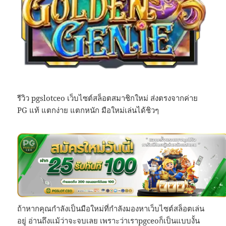
รีวิว pgslotceo เว็บไซต์สล็อตสมาชิกใหม่ ส่งตรงจากค่าย
PG แท้ แตกง่าย แตกหนัก มือใหม่เล่นได้ชิวๆ
ถ้าหากคุณกำลังเป็นมือใหม่ที่กำลังมองหาเว็บไซต์สล็อตเล่น
อยู่ อ่านถึงแม้ว่าจะจบเลย เพราะว่าเราpgceoก็เป็นแบบงั้น