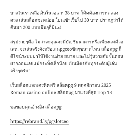
บางวันเราเหลือเงินในวอเลท 38 บาท ก็คิดต้องการทดลอง
ดวง เล่นสล็อตซะหน่อย โยนเข้าเว็บไป 30 บาท ปรากฏว่าได้
คืนมา 200 แบบมึนๆก็มีนะ!
สรุปง่ายๆคือ ไม่ว่าจะคุณจะมีบัญชีธนาคารหรือเพียงแค่มีวอ
เลท, จะเล่นจริงจังหรือเล่น
pgceo
ชิลๆขนาดไหน สล็อตpg ก็
ดีไซน์ระบบมาให้ใช้งานง่าย สบาย และไม่วุ่นวายกับขั้นตอน
ฝากถอนเลยแม้กระทั้งเล็กน้อย เป็นมิตรกับทุกระดับผู้เล่น
จริงๆครับ!
เว็บสล็อตแจกเครดิตฟรี สล็อตpg 9 พฤศจิกายน 2025
Roman casino online สล็อตpg มาแรงที่สุด Top 13
ขอขอบคุณอ้างอิง
สล็อตpg
https://rebrand.ly/pgslotceo