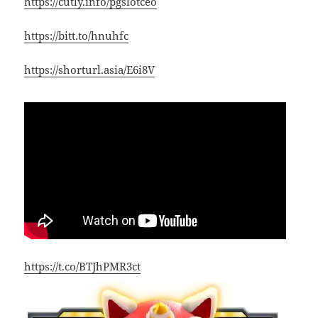
https://cutly.info/pgslotceo
https://bitt.to/hnuhfc
https://shorturl.asia/E6i8V
https://t.co/BTJhPMR3ct