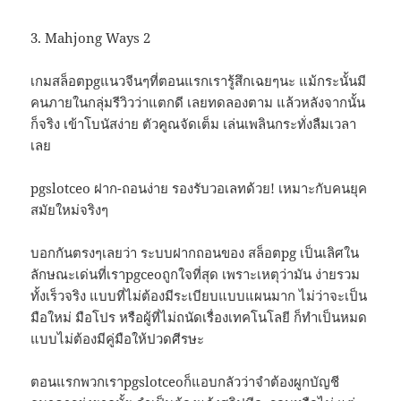
3. Mahjong Ways 2
เกมสล็อตpgแนวจีนๆที่ตอนแรกเรารู้สึกเฉยๆนะ แม้กระนั้นมี
คนภายในกลุ่มรีวิวว่าแตกดี เลยทดลองตาม แล้วหลังจากนั้น
ก็จริง เข้าโบนัสง่าย ตัวคูณจัดเต็ม เล่นเพลินกระทั่งลืมเวลา
เลย
pgslotceo ฝาก-ถอนง่าย รองรับวอเลทด้วย! เหมาะกับคนยุค
สมัยใหม่จริงๆ
บอกกันตรงๆเลยว่า ระบบฝากถอนของ สล็อตpg เป็นเลิศใน
ลักษณะเด่นที่เราpgceoถูกใจที่สุด เพราะเหตุว่ามัน ง่ายรวม
ทั้งเร็วจริง แบบที่ไม่ต้องมีระเบียบแบบแผนมาก ไม่ว่าจะเป็น
มือใหม่ มือโปร หรือผู้ที่ไม่ถนัดเรื่องเทคโนโลยี ก็ทำเป็นหมด
แบบไม่ต้องมีคู่มือให้ปวดศีรษะ
ตอนแรกพวกเราpgslotceoก็แอบกลัวว่าจำต้องผูกบัญชี