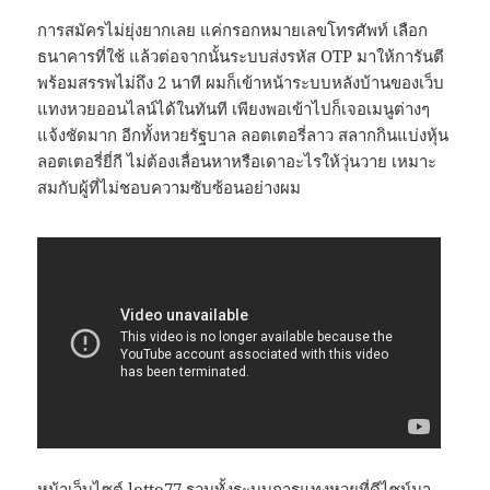
การสมัครไม่ยุ่งยากเลย แค่กรอกหมายเลขโทรศัพท์ เลือก
ธนาคารที่ใช้ แล้วต่อจากนั้นระบบส่งรหัส OTP มาให้การันตี
พร้อมสรรพไม่ถึง 2 นาที ผมก็เข้าหน้าระบบหลังบ้านของเว็บ
แทงหวยออนไลน์ได้ในทันที เพียงพอเข้าไปก็เจอเมนูต่างๆ
แจ้งชัดมาก อีกทั้งหวยรัฐบาล ลอตเตอรี่ลาว สลากกินแบ่งหุ้น
ลอตเตอรี่ยี่กี ไม่ต้องเลื่อนหาหรือเดาอะไรให้วุ่นวาย เหมาะ
สมกับผู้ที่ไม่ชอบความซับซ้อนอย่างผม
หน้าเว็บไซต์ lotto77 รวมทั้งระบบการแทงหวยที่ดีไซน์มา