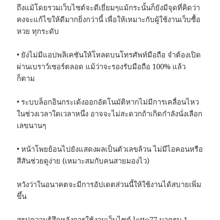
ถึงแม้โดยรวมเว็บไซต์จะดีเยี่ยมๆแม้กระนั้นก็ยังมีจุดที่คิดว่า
คงจะแก้ไขให้ดีมากยิ่งกว่านี้ เพื่อให้เหมาะกับผู้ใช้งานเว็บซื้อ
หวย ทุกระดับ
• ยังไม่มีแอปพลิเคชันให้โหลดบนโทรศัพท์มือถือ จำต้องเปิด
ผ่านเบราว์เซอร์ตลอด แม้ว่าจะรองรับมือถือ 100% แล้ว
ก็ตาม
• ระบบล็อกอินกระเด้งออกอัตโนมัติหากไม่มีการเคลื่อนไหว
ในช่วงเวลาใดเวลาหนึ่ง อาจจะไม่สะดวกถ้าเกิดกำลังนั่งเลือก
เลขนานๆ
• หน้าโพยย้อนไปยังแสดงผลเป็นตัวเลขล้วน ไม่มีไอคอนหรือ
สีสันช่วยดูง่าย (เหมาะสมกับคนสายมองไว)
หวังว่าในอนาคตจะมีการอัปเดตส่วนนี้ให้ใช้งานได้สบายเพิ่ม
ขึ้น
สรุปความรู้สึกหลังการใช้งานเว็บไซต์
lotto77
มาครบ 1