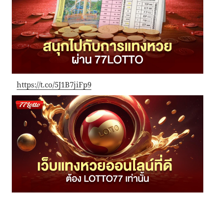
https://t.co/5J1B7jiFp9