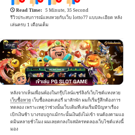
Read Time:
5 Minute, 35 Second
รีวิวประสบการณ์แทงหวยกับเว็บ lotto77 แบบละเอียด หลัง
เล่นครบ 1 เดือนเต็ม
หลังจากเห็นเพื่อนพ้องในกรุ๊ปไลน์แชร์ลิงก์เว็บไซต์แทงหวย
เว็บซื้อหวย
เว็บซื้อลอตเตอรี่ มาสักพัก ผมก็เริ่มรู้สึกต้องการ
ทดลอง เพราะเหตุว่าช่วงนั้นเว็บเดิมที่เล่นเริ่มมีปัญหาเรื่อง
เบิกเงินช้า บางรอบถูกแม้กระนั้นเงินยังไม่เข้า จนต้องตามแอ
ดมินหลายชั่วโมง ผมเลยตกลงใจสมัครทดลองเว็บไซต์แห่งนี้
มอง