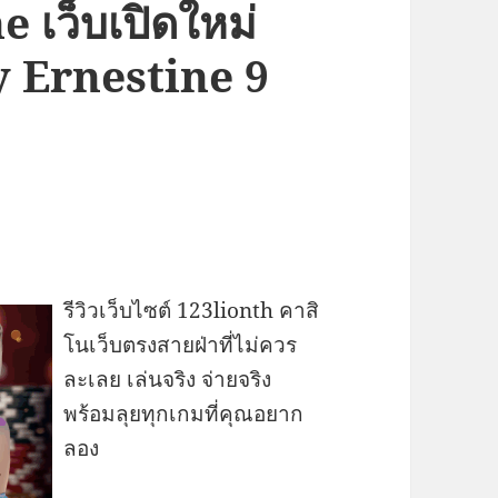
 เว็บเปิดใหม่
y Ernestine 9
รีวิวเว็บไซต์ 123lionth คาสิ
โนเว็บตรงสายฝ่าที่ไม่ควร
ละเลย เล่นจริง จ่ายจริง
พร้อมลุยทุกเกมที่คุณอยาก
ลอง