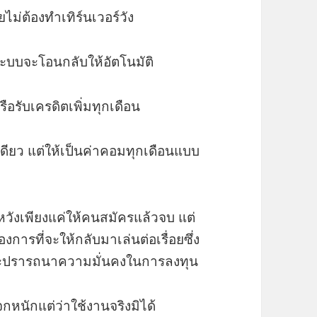
ไม่ต้องทำเทิร์นเวอร์วัง
ระบบจะโอนกลับให้อัตโนมัติ
อรับเครดิตเพิ่มทุกเดือน
ั้งเดียว แต่ให้เป็นค่าคอมทุกเดือนแบบ
ด้หวังเพียงแค่ให้คนสมัครแล้วจบ แต่
้องการที่จะให้กลับมาเล่นต่อเรื่อยซึ่ง
และปรารถนาความมั่นคงในการลงทุน
จกหนักแต่ว่าใช้งานจริงมิได้