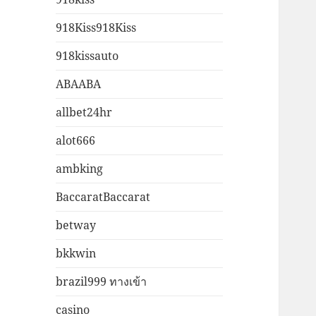
918Kiss918Kiss
918kissauto
ABAABA
allbet24hr
alot666
ambking
BaccaratBaccarat
betway
bkkwin
brazil999 ทางเข้า
casino