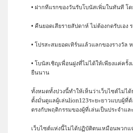
• ฝากทีแรกของวันรับโบนัสเพิ่มในทันที โดย
• คืนยอดเสียรายสัปดาห์ ไม่ต้องกดรับเอง 
• โปรสะสมยอดเทิร์นแล้วแลกของรางวัล หรื
• โบนัสเชิญเพื่อนฝูงที่ไม่ได้ให้เพียงแค่คร
ยืนนาน
ทั้งหมดทั้งปวงนี้ทำให้เห็นว่าเว็บไซต์ไม่ไ
ตั้งมั่นดูแลผู้เล่นlion123ระยะยาวแบบผู้ที่ต
ตรงกับพฤติกรรมของผู้ที่เล่นเป็นประจำ
เว็บไซต์แห่งนี้ไม่ได้ปฏิบัติตนเหมือนพวกแ