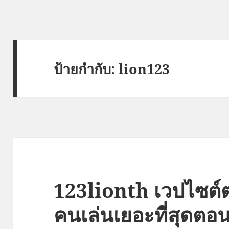
ป้ายกำกับ:
lion123
123lionth เวปไซต์ตร
คนเล่นเยอะที่สุดตอนน