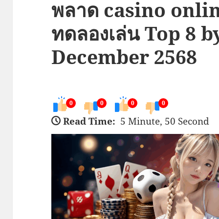
พลาด casino online
ทดลองเล่น Top 8 b
December 2568
0
0
0
0
Read Time:
5 Minute, 50 Second