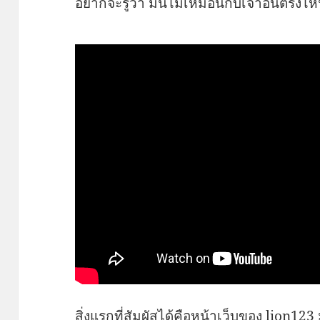
อยากจะรู้ว่า มันไม่เหมือนกับเจ้าอื่นตรงไ
สิ่งแรกที่สัมผัสได้คือหน้าเว็บของ lion123