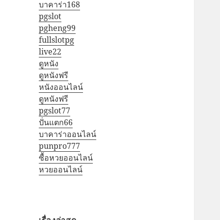
บาคาร่า168
pgslot
pgheng99
fullslotpg
live22
ดูหนัง
ดูหนังฟรี
หนังออนไลน์
ดูหนังฟรี
pgslot77
ปั่นแตก66
บาคาร่าออนไลน์
punpro777
ซื้อหวยออนไลน์
หวยออนไลน์