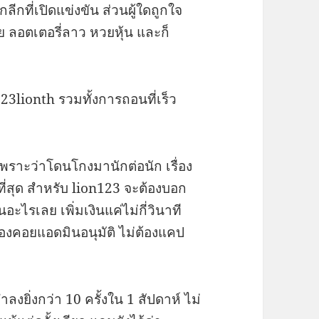
ลีกที่เปิดแข่งขัน ส่วนผู้ใดถูกใจ
ย ลอตเตอรี่ลาว หวยหุ้น และก็
3lionth รวมทั้งการถอนที่เร็ว
 เพราะว่าโดนโกงมานักต่อนัก เรื่อง
่สุด สำหรับ lion123 จะต้องบอก
นอะไรเลย เพิ่มเงินแค่ไม่กี่วินาที
่ต้องคอยแอดมินอนุมัติ ไม่ต้องแคป
งยิ่งกว่า 10 ครั้งใน 1 สัปดาห์ ไม่