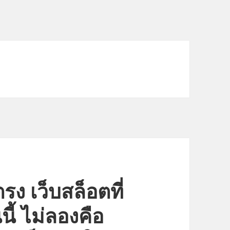
ง เว็บสล็อตที่
ี้ ไม่ลองคือ