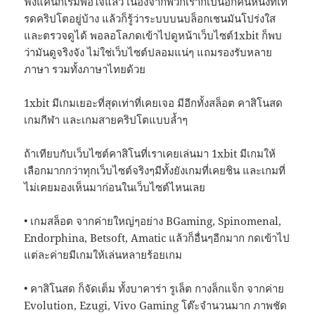
ฟังแค่นี้ก็เริ่มพอใจแล้ว เนื่องจากพวกเราก็เป็นอีกคนหนึ่งที่เท
รดคริปโตอยู่บ้าง แล้วก็รู้ว่าระบบบนบล็อกเชนมันโปร่งใส
และตรวจดูได้ พอลอโลภดเข้าไปดูหน้าเว็บไซต์1xbit ก็พบ
ว่ามันดูจริงจัง ไม่ใช่เว็บไซต์ปลอมแน่ๆ แถมรองรับหลาย
ภาษา รวมทั้งภาษาไทยด้วย
1xbit มีเกมเยอะที่สุดเท่าที่เคยเจอ มีอีกทั้งสล็อต คาสิโนสด
เกมกีฬา และเกมสายคริปโตแบบล้ำๆ
ถ้าเทียบกับเว็บไซต์คาสิโนที่เราเคยเล่นมา 1xbit มีเกมให้
เลือกมากกว่าทุกเว็บไซต์จริงๆมีทั้งยังเกมที่เคยชิน และเกมที่
ไม่เคยมองเห็นมาก่อนในเว็บไซต์ไหนเลย
• เกมสล็อต จากค่ายใหญ่ๆอย่าง BGaming, Spinomenal,
Endorphina, Betsoft, Amatic แล้วก็อื่นๆอีกมาก กดเข้าไป
แต่ละค่ายมีเกมให้เล่นหลายร้อยเกม
• คาสิโนสด ก็จัดเต็ม ทั้งบาคาร่า รูเล็ต กางล็กแจ็ก จากค่าย
Evolution, Ezugi, Vivo Gaming โต๊ะจำนวนมาก ภาพชัด