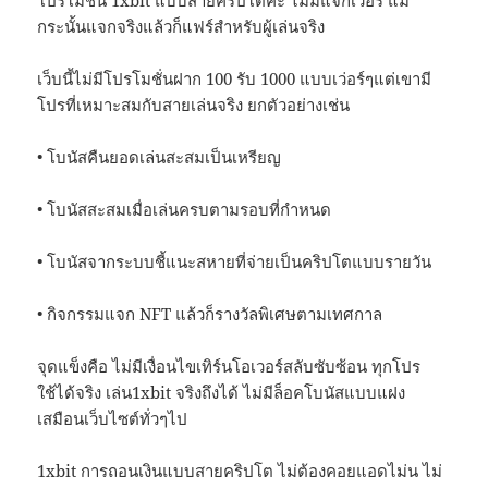
กระนั้นแจกจริงแล้วก็แฟร์สำหรับผู้เล่นจริง
เว็บนี้ไม่มีโปรโมชั่นฝาก 100 รับ 1000 แบบเว่อร์ๆแต่เขามี
โปรที่เหมาะสมกับสายเล่นจริง ยกตัวอย่างเช่น
• โบนัสคืนยอดเล่นสะสมเป็นเหรียญ
• โบนัสสะสมเมื่อเล่นครบตามรอบที่กำหนด
• โบนัสจากระบบชี้แนะสหายที่จ่ายเป็นคริปโตแบบรายวัน
• กิจกรรมแจก NFT แล้วก็รางวัลพิเศษตามเทศกาล
จุดแข็งคือ ไม่มีเงื่อนไขเทิร์นโอเวอร์สลับซับซ้อน ทุกโปร
ใช้ได้จริง เล่น1xbit จริงถึงได้ ไม่มีล็อคโบนัสแบบแฝง
เสมือนเว็บไซต์ทั่วๆไป
1xbit การถอนเงินแบบสายคริปโต ไม่ต้องคอยแอดไม่น ไม่