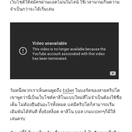
เว็บไซต์ให้สมัครผ่านแอดไม่นในไลน์ ใช้เวลานานเกินความ
จำเป็นกว่าจะได้เริ่มเล่น
วันหนึ่งพวกเราเห็นคนพูดถึง
1xbet
ในบอร์ดของสายคริปโต
เขาพูดว่านี่เป็นเว็บไซต์คาสิโนแบบใหม่ที่ไม่จำเป็นต้องใช้ชื่อ
เต็ม ไม่ต้องยืนยันอะไรทั้งหมด แค่มีคริปโตก็สามารถเริ่ม
เดิมพันได้ทันที ทั้งยังสล็อต คาสิโน บอล เกมแปลกๆก็มีให้
เล่นครบ