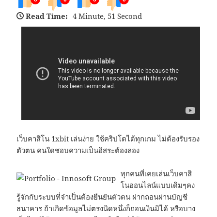
Read Time:
4 Minute, 51 Second
เว็บคาสิโน 1xbit เล่นง่าย ใช้คริปโตได้ทุกเกม ไม่ต้องรับรอง
ตัวตน คนใดชอบความเป็นอิสระต้องลอง
ทุกคนที่เคยเล่นเว็บคาสิ
โนออนไลน์แบบเดิมๆคง
รู้จักกับระบบที่จำเป็นต้องยืนยันตัวตน ฝากถอนผ่านบัญชี
ธนาคาร ถ้าเกิดข้อมูลไม่ตรงนิดหนึ่งก็ถอนเงินมิได้ หรือบาง