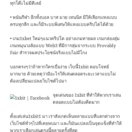
ทุกโต๊ะไม่มีดีเลย์
• พนันกีฬา อีกทั้งบอล บาส มวย เทนนิส มีให้เลือกแทงแบบ
ครบทุกลีก และก็มีระบบพิเศษให้แทงแบบคริปโตได้ด้วย
• เกม1xbet ใหม่ๆแนวคริปโต อย่างเกมทายผล เกมกล่องสุ่ม
เกมหมุนวงล้อแบบ Web3 ที่มีการสุ่มจากระบบ Provably
Fair สำรวจผลประโยชน์จริงแบบไม่มีโกง
บอกตรงๆว่าถ้าหากใครเบื่อง่าย เว็บนี้1xbit ตอบโจทย์
มากมาย ด้วยเหตุว่ามีอะไรให้เล่นตลอดระยะเวลาแบบไม่
ต้องเปลี่ยนแปลงเว็บไซต์ไปมา
จุดเด่นของ 1xbit ที่ทำให้พวกเราเล่น
ตลอดแบบไม่ต้องคิดมาก
ตั้งแต่เล่น1xbit1 มา เราสังเกตเห็นหลายแบบที่แตกต่างจาก
เว็บไซต์ทั่วๆไปที่เคยพบมา และก็มันแปลงเป็นจุดแข็งที่ทำให้
พวกเราเลือกเล่นตรงนี้หลายครั้งที่สุด