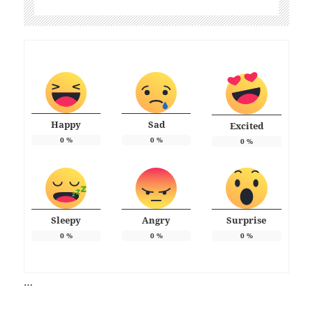
Happy
Sad
Excited
0
%
0
%
0
%
Sleepy
Angry
Surprise
0
%
0
%
0
%
…