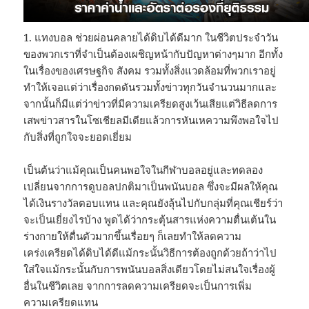
1. แทงบอล ช่วยผ่อนคลายได้ดิบได้ดีมาก ในชีวิตประจำวัน
ของพวกเราที่จำเป็นต้องเผชิญหน้ากับปัญหาต่างๆมาก อีกทั้ง
ในเรื่องของเศรษฐกิจ สังคม รวมทั้งสิ่งแวดล้อมที่พวกเราอยู่
ทำให้เจอแต่ว่าเรื่องกดดันรวมทั้งข่าวทุกวันจำนวนมากและ
จากนั้นก็มีแต่ว่าข่าวที่มีความเครียดสูงเว้นเสียแต่วิธีลดการ
เสพข่าวสารในโซเชียลมีเดียแล้วการหันเหความพึงพอใจไป
กับสิ่งที่ถูกใจจะยอดเยี่ยม
เป็นต้นว่าแม้คุณเป็นคนพอใจในกีฬาบอลอยู่และทดลอง
เปลี่ยนจากการดูบอลปกติมาเป็นพนันบอล ซึ่งจะมีผลให้คุณ
ได้เงินรางวัลตอบแทน และคุณยังลุ้นไปกับกลุ่มที่คุณเชียร์ว่า
จะเป็นเยี่ยงไรบ้าง พูดได้ว่ากระตุ้นสารแห่งความตื่นเต้นใน
ร่างกายให้ตื่นตัวมากขึ้นเรื่อยๆ ก็เลยทำให้ลดความ
เคร่งเครียดได้ดิบได้ดีแม้กระนั้นวิธีการต้องถูกด้วยถ้าว่าไป
ใส่ใจแม้กระนั้นกับการพนันบอลสิ่งเดียวโดยไม่สนใจเรื่องผู้
อื่นในชีวิตเลย จากการลดความเครียดจะเป็นการเพิ่ม
ความเครียดแทน