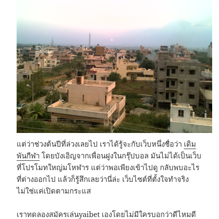
แต่ว่าช่วงต้นปีที่ล่วงเลยไป เราได้รู้จะกับเว็บหนึ่งชื่อว่า
เดิม
พันกีฬา
โดยบังเอิญจากเพื่อนฝูงในกรุ๊ปบอล มันไม่ได้เป็นเว็บ
ที่โปรโมทใหญ่มโหฬาร แต่ว่าพอเพียงเข้าไปดู กลับพบอะไร
ที่ต่างออกไป แล้วก็รู้สึกเลยว่านี่ล่ะ เว็บไซต์ที่ตั้งใจทำจริง
ไม่ใช่แค่เปิดตามกระแส
เราทดลองสมัครเล่นyaibet เองโดยไม่มีใครบอกว่าดีไหมดี