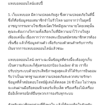
แทงบอลออนไลน์แฮปปี้
5. เว็บแทงบอล มีความปลอดภัยสูง ซึ่งความปลอดภัยในที่นี้
ซึ่งก็คือข้อมูลของสมาชิกจำไม่รั่วไหล นอกจากว่าในยุคนี้
อาชญากรรมทางโซเชียลเน็ตเวิร์คมีสูงมากมายโดยเหตุนั้น
คุณจะต้องวางใจรวมทั้งเลือกเว็บที่มีความน่าไว้วางใจสูง
เพียงแค่นั้น เนื่องจากว่าการลงทะเบียนสมัครสมาชิกควรต้อง
เซ็นชื่อ แล้วก็ข้อมูลส่วนตัว เพื่อรับรองตัวตนสำหรับการรับ
เงินจากการแทงบอลออนไลน์แล้วชนะ
แทงบอลออนไลน์ เพราะฉะนั้นข้อมูลที่ตรงนี้จะต้องถูกเก็บ
เป็นความลับและก็คุ้มครองปกป้อง hacker ด้วย เราจึง
ปรับปรุงระบบด้วยประสิทธิภาพสูงสุดแล้วก็ได้รับการยินยอม
รับว่าเป็นมาตรฐานแห่งความปลอดภัยสะดวกสบายรักษา
ข้อมูลที่ล้ำสมัยตอบโจทย์ผู้เล่นได้ตลอด 24 ชั่วโมง ไม่ว่าคุณ
จะเล่นผ่านมือถือคอมพิวเตอร์แท็บเล็ต หรือเครื่องไม้เครื่อง
มืออิเล็กทรอนิกส์อื่นๆพวกเรารองรับทุกระบบ
สำหรับสมาชิกทุกท่านที่พึงพอใจ แล้วก็ติดอกติดใจสำหรับ