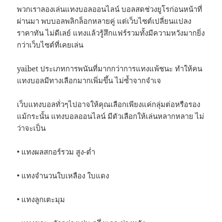
พวกเราลองเล่นแทงบอลออนไลน์ บอลสดช่วงยูโรก่อนหน้าที่
ผ่านมา พบบอลพลิกล็อกหลายคู่ แต่เว็บไซต์เปลี่ยนแปลง
ราคาทัน ไม่ดีเลย์ แทงแล้วรู้สึกแฟร์รวมทั้งมีความหวังมากยิ่ง
กว่าเว็บไซต์ที่เคยเล่น
yaibet ประเภทการพนันที่มากกว่าการแทงแพ้ชนะ ทำให้คน
แทงบอลมีทางเลือกมากเพิ่มขึ้น ไม่ซ้ำจากจำเจ
เว็บแทงบอลทั่วๆไปอาจให้คุณเลือกเพียงแค่กลุ่มต่อหรือรอง
แม้กระนั้น แทงบอลออนไลน์ มีตัวเลือกให้เล่นหลากหลาย ไม่
ว่าจะเป็น
• แทงผลสกอร์รวม สูง-ต่ำ
• แทงจำนวนใบเหลือง ใบแดง
• แทงลูกเตะมุม