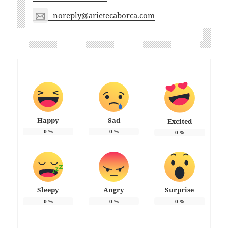
noreply@arietecaborca.com
Happy
Sad
Excited
0
%
0
%
0
%
Sleepy
Angry
Surprise
0
%
0
%
0
%