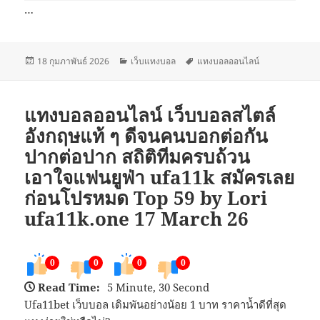
…
เขียน
หมวด
ป้าย
18 กุมภาพันธ์ 2026
เว็บแทงบอล
แทงบอลออนไลน์
เมื่อ
หมู่
กำกับ
แทงบอลออนไลน์ เว็บบอลสไตล์
อังกฤษแท้ ๆ ดีจนคนบอกต่อกัน
ปากต่อปาก สถิติทีมครบถ้วน
เอาใจแฟนยูฟ่า ufa11k สมัครเลย
ก่อนโปรหมด Top 59 by Lori
ufa11k.one 17 March 26
0
0
0
0
Read Time:
5 Minute, 30 Second
Ufa11bet เว็บบอล เดิมพันอย่างน้อย 1 บาท ราคาน้ำดีที่สุด