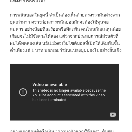
แทงง่ายใช่หรือไม่?
การพนันบอลในยุคนี้ จำเป็นต้องเห็นด้วยตรงๆว่ามันต่างจาก
ยุคเก่ามาก คราวก่อนการพนันบอลมักจะต้องใช้ทุนพอ
สมควร อย่างน้อยทีละร้อยหรือทีละพัน คนไหนกันแน่ทุนน้อย
เกือบจะไม่มีจังหวะได้ลอง แต่ว่าจากประสบการณ์ส่วนตัวที่
ผมได้ทดลองเล่น ufa11bet เว็บไซต์บอลที่เปิดให้เดิมพันขั้น
ต่ำเพียงแต่ 1 บาท บอกเลยว่ามันแปลงมุมมองไปอย่างสิ้นเชิง
อย่างแรกที่ผมติดใจเป็น “ความกล้าหาญให้ลอง” เดิมพัน