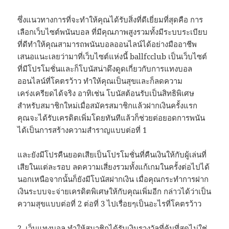
ซึ่งแนวทางการที่จะทำให้คุณได้รับสิ่งที่ดีเยี่ยมที่สุดคือ การ
เลือกเว็บไซต์พนันบอล ที่มีคุณภาพสูงรวมทั้งมีระบบระเบียบ
ที่ดีทำให้คุณสามารถพนันบอลออนไลน์ได้อย่างมืออาชีพ
เสนอแนะเลยว่ามาที่เว็บไซต์แห่งนี้ ballfcclub เป็นเว็บไซต์
ที่มีโปรโมชั่นและก็โบนัสน่าดึงดูดเกี่ยวกับการแทงบอล
ออนไลน์ที่โคตรว้าว ทำให้คุณเป็นสุขและก็ลดความ
เคร่งเครียดได้จริง อาทิเช่น โบนัสต้อนรับเป็นสิทธิพิเศษ
สำหรับสมาชิกใหม่เมื่อสมัครสมาชิกแล้วฝากเงินครั้งแรก
คุณจะได้รับเครดิตเพิ่มโดยทันทีแล้วก็ช่วยต่อยอดการพนัน
ได้เป็นการสร้างความสำราญแบบต่อที่ 1
และยังมีโปรคืนยอดเสียเป็นโปรโมชั่นที่คืนเงินให้กับผู้เล่นที่
เสียในแต่ละรอบ ลดความเสี่ยงรวมทั้งแก้เกมในครั้งต่อไปได้
นอกเหนือจากนั้นก็ยังมีโบนัสฝากเงิน เมื่อคุณกระทำการฝาก
เงินระบบจะจ่ายเครดิตพิเศษให้กับคุณเพิ่มอีก กล่าวได้ว่าเป็น
ความสุขแบบต่อที่ 2 ต่อที่ 3 ไปเรื่อยๆเป็นอะไรที่โคตรว้าว
2. เว็บแทงบอล ทำให้สมาชิกได้รับเงินรางวัลที่คุ้มที่สุดไม่ใช่