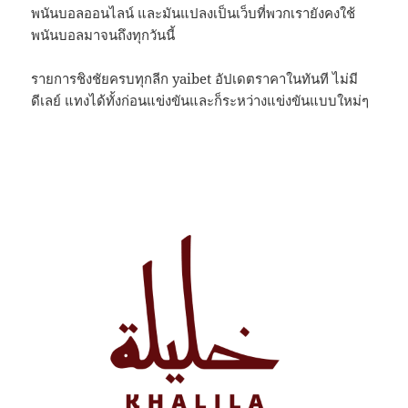
พนันบอลออนไลน์ และมันแปลงเป็นเว็บที่พวกเรายังคงใช้
พนันบอลมาจนถึงทุกวันนี้
รายการชิงชัยครบทุกลีก yaibet อัปเดตราคาในทันที ไม่มี
ดีเลย์ แทงได้ทั้งก่อนแข่งขันและก็ระหว่างแข่งขันแบบใหม่ๆ