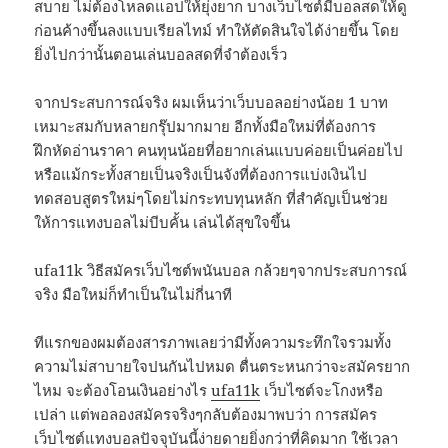
สบาย ไม่ต้องโหลดแอปให้ยุ่งยาก บางเว็บไซต์มีบอลสดให้ดู
ก่อนค้างขึ้นลงแบบเรียลไทม์ ทำให้ตัดสินใจได้ง่ายขึ้น โดย
ยิ่งไปกว่านั้นตอนเล่นบอลสดที่จำต้องเร็ว
จากประสบการณ์จริง ผมเห็นว่าเว็บบอลอย่างน้อย 1 บาท
เหมาะสมกับหลายกรุ๊ปมากมาย อีกทั้งมือใหม่ที่ต้องการ
ฝึกหัดอ่านราคา คนทุนน้อยที่อยากเล่นแบบค่อยเป็นค่อยไป
หรือแม้กระทั้งสายเป็นจริงเป็นจังที่ต้องการแบ่งเงินไป
ทดสอบสูตรใหม่ๆโดยไม่กระทบทุนหลัก ที่สำคัญเป็นช่วย
ให้การแทงบอลไม่บีบคั้น เล่นได้สุขใจขึ้น
ufa11k วิธีสมัครเว็บไซต์พนันบอล กล้วยๆจากประสบการณ์
จริง มือใหม่ก็ทำเป็นในไม่กี่นาที
ทีแรกของผมต้องสารภาพเลยว่ามีทั้งความระทึกใจรวมทั้ง
ความไม่สาบายใจปนกันไปหมด ตื่นตระหนกว่าจะสมัครยาก
ไหม จะต้องโอนเงินอย่างไร
ufa11k
เว็บไซต์จะโกงหรือ
เปล่า แต่พอลองสมัครจริงๆกลับต้องมาพบว่า การสมัคร
เว็บไซต์แทงบอลปัจจุบันนี้ง่ายดายยิ่งกว่าที่คิดมาก ใช้เวลา