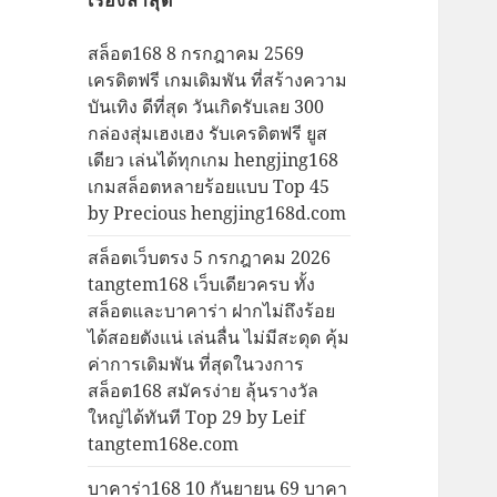
เรื่องล่าสุด
สล็อต168 8 กรกฎาคม 2569
เครดิตฟรี เกมเดิมพัน ที่สร้างความ
บันเทิง ดีที่สุด วันเกิดรับเลย 300
กล่องสุ่มเฮงเฮง รับเครดิตฟรี ยูส
เดียว เล่นได้ทุกเกม hengjing168
เกมสล็อตหลายร้อยแบบ Top 45
by Precious hengjing168d.com
สล็อตเว็บตรง 5 กรกฎาคม 2026
tangtem168 เว็บเดียวครบ ทั้ง
สล็อตและบาคาร่า ฝากไม่ถึงร้อย
ได้สอยตังแน่ เล่นลื่น ไม่มีสะดุด คุ้ม
ค่าการเดิมพัน ที่สุดในวงการ
สล็อต168 สมัครง่าย ลุ้นรางวัล
ใหญ่ได้ทันที Top 29 by Leif
tangtem168e.com
บาคาร่า168 10 กันยายน 69 บาคา