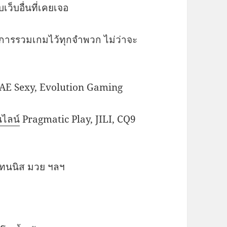
ว็บอื่นที่เคยเจอ
ี่การรวมเกมไว้ทุกจำพวก ไม่ว่าจะ
 AE Sexy, Evolution Gaming
นไลน์
Pragmatic Play, JILI, CQ9
 เทนนิส มวย ฯลฯ