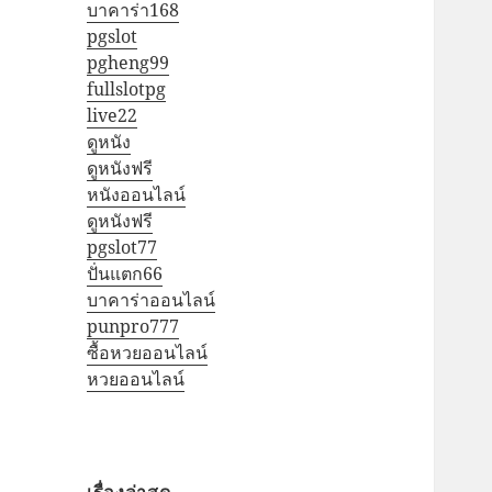
บาคาร่า168
pgslot
pgheng99
fullslotpg
live22
ดูหนัง
ดูหนังฟรี
หนังออนไลน์
ดูหนังฟรี
pgslot77
ปั่นแตก66
บาคาร่าออนไลน์
punpro777
ซื้อหวยออนไลน์
หวยออนไลน์