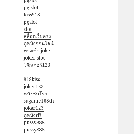
pgslot
pg slot
kiss918
pgslot
slot
สล็อตเว็บตรง
ดูหนังออนไลน์
ทางเข้า joker
joker slot
โจ๊กเกอร์123
918kiss
joker123
หนังชนโรง
sagame168th
joker123
ดูหนังฟรี
pussy888
pussy888