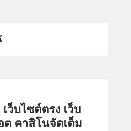
์
 เว็บไซต์ตรง เว็บ
อต คาสิโนจัดเต็ม