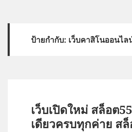
ป้ายกำกับ:
เว็บคาสิโนออนไลน
เว็บเปิดใหม่ สล็อต55
เดียวครบทุกค่าย สล็