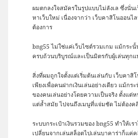
ผมตกลงใจสมัครในรูปแบบไม่ลังเล ซึ่งนั่น
หาเว็บใหม่ เนื่องจากว่า เว็บคาสิโนออนไลน
ต้องการ
bng55 ไม่ใช่แค่เว็บไซต์รวมเกม แม้กระนั
ครบถ้วนบริบูรณ์และเป็นมิตรกับผู้เล่นทุก
สิ่งที่ผมถูกใจตั้งแต่เริ่มต้นเล่นกับ เว็บคาส
เพียงเพื่อคนฝากเงินเล่นอย่างเดียว แม้กระ
ของคนเล่นอย่างโดยความเป็นจริง ตั้งแต่หน
แต่ล้ำสมัย ไปจนถึงเมนูที่แจ่มชัด ไม่ต้องค
ระบบกระเป๋าเงินรวมของ bng55 ทำให้เราไม
เปลี่ยนจากเล่นสล็อตไปเล่นบาคาร่าก็แค่