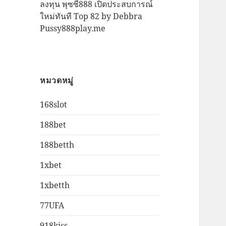
ลงทุน พุซซี่888 เปิดประสบการณ์
ใหม่ทันที Top 82 by Debbra
Pussy888play.me
หมวดหมู่
168slot
188bet
188betth
1xbet
1xbetth
77UFA
918kiss