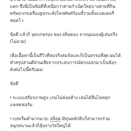
แตก ซึ่งนี่เป็นข้อดีที่เหนือกว่าค่ายกำเนิดใหม่บางค่ายที่กิน
ทรัพยากรเครื่องสูงกระทั่งโทรศัพท์ร้อนจี๋รวมทั้งแบตเตอรี่
หมดไว
ข้อดี แล้วก็ จุดบกพร่อง ของ สล็อตxo จากมุมมองผู้เล่นจริง
(ไม่อวย)
เพื่อเนื้อหานี้เป็นรีวิวที่สมจริงสมจังและก็เป็นธรรมที่สุด ผมได้
ทำสรุปส่วนดีส่วนเสียจากประสบการณ์ตรงออกมาเป็นข้อๆ
ดังต่อไปนี้ครับผม:
ข้อดี
• ระบบเสถียรภาพสูง: เกมไม่ค่อยค้าง เล่นได้ลื่นไหลทุก
แพลตฟอร์ม
• เบทเริ่มต่ำมากมาย:
สล็อต
มีทุนหลักสิบก็สามารถร่วม
สนุกสนานแล้วก็ลุ้นรางวัลใหญ่ได้