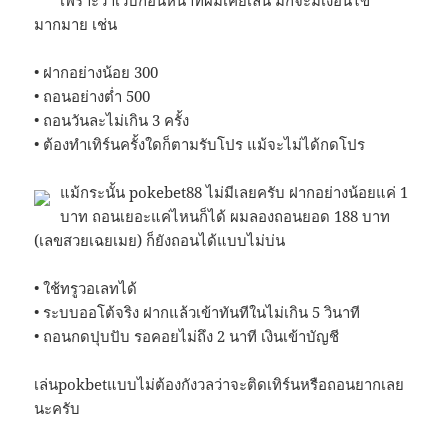
มากมาย เช่น
• ฝากอย่างน้อย 300
• ถอนอย่างต่ำ 500
• ถอนวันละไม่เกิน 3 ครั้ง
• ต้องทำเทิร์นครั้งใดก็ตามรับโปร แม้จะไม่ได้กดโปร
แม้กระนั้น pokebet88 ไม่มีเลยครับ ฝากอย่างน้อยแค่ 1
บาท ถอนเยอะแค่ไหนก็ได้ ผมลองถอนยอด 188 บาท
(เลขสวยเฉยเมย) ก็ยังถอนได้แบบไม่บ่น
• ใช้ทรูวอเลทได้
• ระบบออโต้จริง ฝากแล้วเข้าทันทีในไม่เกิน 5 วินาที
• ถอนกดปุบปับ รอคอยไม่ถึง 2 นาที เงินเข้าบัญชี
เล่นpokbetแบบไม่ต้องกังวลว่าจะติดเทิร์นหรือถอนยากเลย
นะครับ