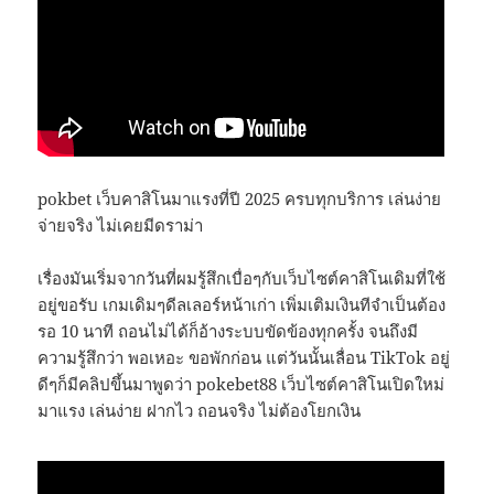
pokbet เว็บคาสิโนมาแรงที่ปี 2025 ครบทุกบริการ เล่นง่าย
จ่ายจริง ไม่เคยมีดราม่า
เรื่องมันเริ่มจากวันที่ผมรู้สึกเบื่อๆกับเว็บไซต์คาสิโนเดิมที่ใช้
อยู่ขอรับ เกมเดิมๆดีลเลอร์หน้าเก่า เพิ่มเติมเงินทีจำเป็นต้อง
รอ 10 นาที ถอนไม่ได้ก็อ้างระบบขัดข้องทุกครั้ง จนถึงมี
ความรู้สึกว่า พอเหอะ ขอพักก่อน แต่วันนั้นเลื่อน TikTok อยู่
ดีๆก็มีคลิปขึ้นมาพูดว่า pokebet88 เว็บไซต์คาสิโนเปิดใหม่
มาแรง เล่นง่าย ฝากไว ถอนจริง ไม่ต้องโยกเงิน