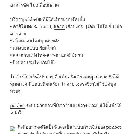
อาหารชัด ไม่เกลื่อนกลาด
บริการpokbet88ที่มีให้เลือกแบบจัดเต็ม
• คาสิโนสด Baccarat,
สล็อต
เสือมังกร, รูเล็ต, ไฮโล อื่นๆอีก
มากมาย
• สล็อตออนไลน์ทุกค่ายดัง
• แทงบอลแบบเรียลไทม์
• สลากกินแบ่งไทย-ลาว-ฮานอยก็มีครบ
• ยิงปลา เกมไพ่ เกมโต๊ะ
ไม่ต้องโยกเงินไปๆมาๆ คือเติมครั้งเดียวเล่นpokebet88ได้
ทุกหมวด นี่แหละที่ผมเรียกว่า ครบวงจรจริงๆไม่ใช่แค่พูด
สวยๆ
pokbet
ระบบฝากถอนที่เร็วกว่าแสงสว่าง แถมไม่มีขั้นต่ำให้
หนักใจ
สิ่งที่อยากพูดถึงเป็นพิเศษเป็นระบบการเงินของ pokbet
เพราะว่าเว็บก่อนหน้าที่ผมเคยเล่น มักจะมีเงื่อนไข