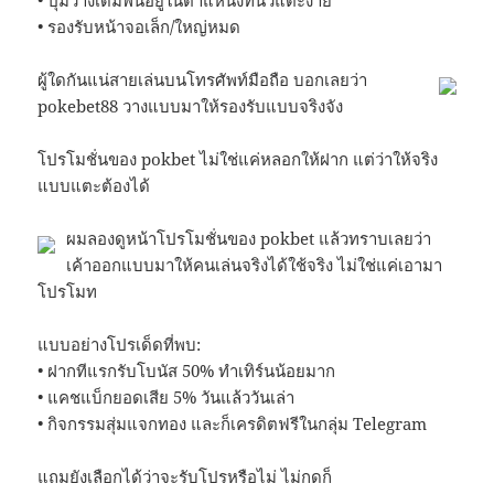
• รองรับหน้าจอเล็ก/ใหญ่หมด
ผู้ใดกันแน่สายเล่นบนโทรศัพท์มือถือ บอกเลยว่า
pokebet88 วางแบบมาให้รองรับแบบจริงจัง
โปรโมชั่นของ pokbet ไม่ใช่แค่หลอกให้ฝาก แต่ว่าให้จริง
แบบแตะต้องได้
ผมลองดูหน้าโปรโมชั่นของ pokbet แล้วทราบเลยว่า
เค้าออกแบบมาให้คนเล่นจริงได้ใช้จริง ไม่ใช่แค่เอามา
โปรโมท
แบบอย่างโปรเด็ดที่พบ:
• ฝากทีแรกรับโบนัส 50% ทำเทิร์นน้อยมาก
• แคชแบ็กยอดเสีย 5% วันแล้ววันเล่า
• กิจกรรมสุ่มแจกทอง และก็เครดิตฟรีในกลุ่ม Telegram
แถมยังเลือกได้ว่าจะรับโปรหรือไม่ ไม่กดก็