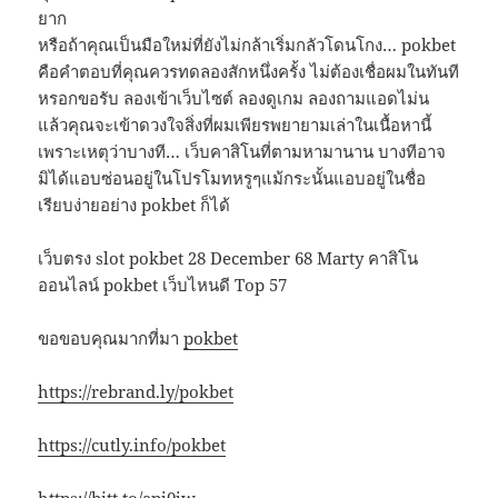
ยาก
หรือถ้าคุณเป็นมือใหม่ที่ยังไม่กล้าเริ่มกลัวโดนโกง… pokbet
คือคำตอบที่คุณควรทดลองสักหนึ่งครั้ง ไม่ต้องเชื่อผมในทันที
หรอกขอรับ ลองเข้าเว็บไซต์ ลองดูเกม ลองถามแอดไม่น
แล้วคุณจะเข้าดวงใจสิ่งที่ผมเพียรพยายามเล่าในเนื้อหานี้
เพราะเหตุว่าบางที… เว็บคาสิโนที่ตามหามานาน บางทีอาจ
มิได้แอบซ่อนอยู่ในโปรโมทหรูๆแม้กระนั้นแอบอยู่ในชื่อ
เรียบง่ายอย่าง pokbet ก็ได้
เว็บตรง slot pokbet 28 December 68 Marty คาสิโน
ออนไลน์ pokbet เว็บไหนดี Top 57
ขอขอบคุณมากที่มา
pokbet
https://rebrand.ly/pokbet
https://cutly.info/pokbet
https://bitt.to/apj0jw