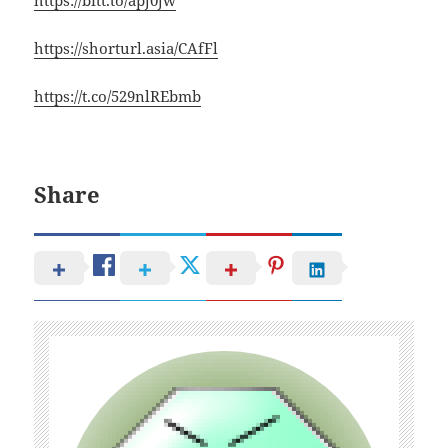
https://shorturl.asia/CAfFl
https://t.co/529nlREbmb
Share