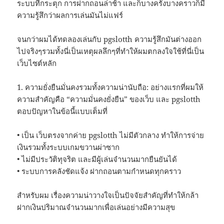
ระบบที่กระตุก การฝากถอนล่าช้า และก็บางครั้งบางคราวก็มี
ความรู้สึกว่าผลการเล่นมันไม่แฟร์
จนกว่าผมได้ทดลองเล่นกับ pgslotth ความรู้สึกมันต่างออก
ไปจริงๆรวมทั้งนี่เป็นเหตุผลลึกๆที่ทำให้ผมตกลงใจใช้ที่นี่เป็น
เว็บไซต์หลัก
1. ความยั่งยืนมั่นคงรวมทั้งความน่านับถือ: อย่างแรกที่ผมให้
ความสำคัญคือ “ความมั่นคงยั่งยืน” ของเว็บ และ pgslotth
ตอบปัญหาในข้อนี้แบบเต็มที่
• เป็น เว็บตรงจากค่าย pgslotth ไม่มีตัวกลาง ทำให้การจ่าย
เงินรวมทั้งระบบเกมขวานผ่าซาก
• ไม่มีประวัติทุจริต และมีผู้เล่นจำนวนมากยืนยันได้
• ระบบการคลังชัดแจ้ง ฝากถอนตามกำหนดทุกคราว
สำหรับผม เรื่องความน่าวางใจเป็นปัจจัยสำคัญที่ทำให้กล้า
ฝากเงินปริมาณจำนวนมากเพื่อเล่นอย่างมีความสุข