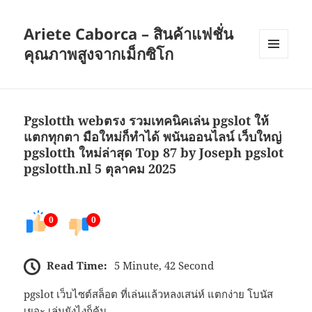
Ariete Caborca – สินค้าแฟชั่น
คุณภาพสูงจากเม็กซิโก
เมนู
และวิด
เจ็ต
Pgslotth webตรง รวมเทคนิคเล่น pgslot ให้
แตกทุกตา มือใหม่ก็ทำได้ พนันออนไลน์ เว็บใหญ่
pgslotth ใหม่ล่าสุด Top 87 by Joseph pgslot
pgslotth.nl 5 ตุลาคม 2025
0
0
Read Time:
5 Minute, 42 Second
pgslot เว็บไซต์สล็อต ที่เล่นแล้วหลงเสน่ห์ แตกง่าย โบนัส
เยอะ เล่นยังไงก็คุ้ม