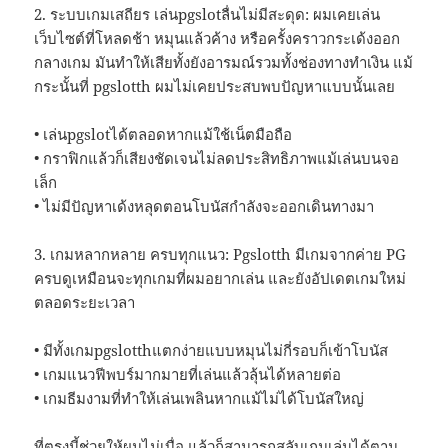
2. ระบบเกมเสถียร เล่นpgslotลื่นไม่มีสะดุด: ผมเคยเล่น
เว็บไซต์ที่โหลดช้า หมุนแล้วค้าง หรือครั้งคราวกระเด้งออก
กลางเกม มันทำให้เสียทั้งยังอารมณ์รวมทั้งช่องทางทำเงิน แม้
กระนั้นที่ pgslotth ผมไม่เคยประสบพบปัญหาแบบนั้นเลย
• เล่นpgslotได้ตลอดหากแม้ใช้เน็ตมือถือ
• กราฟิกแล้วก็เสียงชัดเจนไม่ลดประสิทธิภาพแม้เล่นบนจอ
เล็ก
• ไม่มีปัญหาเด้งหลุดตอนโบนัสกำลังจะออกเดินทางมา
3. เกมหลากหลาย ครบทุกแนว: Pgslotth มีเกมจากค่าย PG
ครบดูเหมือนจะทุกเกมที่ผมอยากเล่น และยังอัปเดตเกมใหม่
ตลอดระยะเวลา
• มีทั้งเกมpgslotthแตกง่ายแบบหมุนไม่กี่รอบก็เข้าโบนัส
• เกมแนวฟีพบร์มากมายที่เล่นแล้วลุ้นได้หลายต่อ
• เกมธีมงามที่ทำให้เล่นเพลินหากแม้ไม่ได้โบนัสใหญ่
ที่ตรงนี้ช่วยให้ผมไม่เบื่อ แล้วก็สามารถสลับเกมเล่นได้ตาม