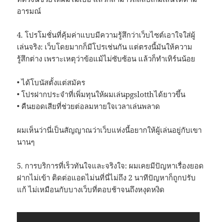
อารมณ์
4. โปรโมชั่นที่คุ้มค่าแบบมีความรู้สึกว่าเว็บไซต์เอาใจใส่ผู้
เล่นจริง: เว็บโดยมากก็มีโปรเช่นกัน แต่ตรงนี้มันให้ความ
รู้สึกต่าง เพราะเหตุว่าข้อแม้ไม่ซับซ้อน แล้วก็ทำเทิร์นน้อย
• ได้โบนัสตั้งแต่สมัคร
• โปรฝากประจำที่เพิ่มทุนให้ผมเล่นpgslotthได้ยาวขึ้น
• คืนยอดเสียที่ช่วยต่อลมหายใจเวลาเล่นพลาด
ผมเห็นว่านี่เป็นสัญญาณว่าเว็บแห่งนี้อยากให้ผู้เล่นอยู่กับเขา
นานๆ
5. การบริการที่เร็วทันใจและจริงใจ: ผมเคยมีปัญหาเรื่องยอด
ฝากไม่เข้า ติดต่อแอดไม่นที่นี่ไม่ถึง 2 นาทีปัญหาก็ถูกปรับ
แก้ ไม่เหมือนกับบางเว็บที่ตอบช้าจนถึงหงุดหงิด