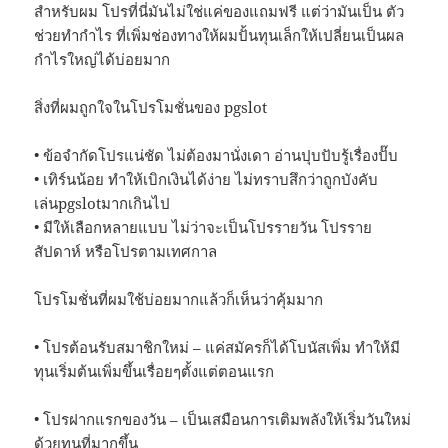
สำหรับผม โปรที่นี่มันไม่ใช่แค่ของแถมฟรี แต่ว่ามันเป็น ตัว
ช่วยทำกำไร ที่เพิ่มช่องทางให้ผมปั้นทุนเล็กให้เปลี่ยนเป็นผล
กำไรใหญ่ได้บ่อยมาก
สิ่งที่ผมถูกใจในโปรโมชั่นของ pgslot
• ข้อจำกัดโปรแน่ชัด ไม่ต้องมานั่งเดา อ่านปุบปับรู้เรื่องปั๊บ
• เทิร์นน้อย ทำให้เบิกเงินได้ง่าย ไม่ทราบสึกว่าถูกบังคับ
เล่นpgslotมากเกินไป
• มีให้เลือกหลายแบบ ไม่ว่าจะเป็นโปรรายวัน โปรราย
สัปดาห์ หรือโปรตามเทศกาล
โปรโมชั่นที่ผมใช้บ่อยมากแล้วก็เห็นว่าคุ้มมาก
• โปรต้อนรับสมาชิกใหม่ – แค่สมัครก็ได้โบนัสเพิ่ม ทำให้มี
ทุนเริ่มต้นเพิ่มขึ้นเรื่อยๆตั้งแต่ตอนแรก
• โปรฝากแรกของวัน – เป็นเสมือนการเติมพลังให้เริ่มวันใหม่
ด้วยทุนที่มากขึ้น