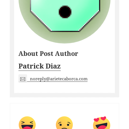
About Post Author
Patrick Diaz
noreply@arietecaborca.com