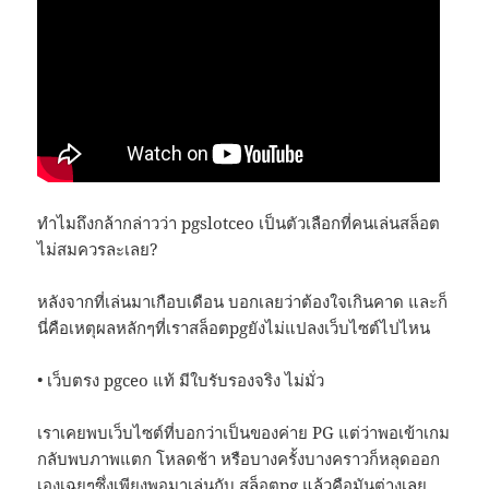
ทำไมถึงกล้ากล่าวว่า pgslotceo เป็นตัวเลือกที่คนเล่นสล็อต
ไม่สมควรละเลย?
หลังจากที่เล่นมาเกือบเดือน บอกเลยว่าต้องใจเกินคาด และก็
นี่คือเหตุผลหลักๆที่เราสล็อตpgยังไม่แปลงเว็บไซต์ไปไหน
• เว็บตรง pgceo แท้ มีใบรับรองจริง ไม่มั่ว
เราเคยพบเว็บไซต์ที่บอกว่าเป็นของค่าย PG แต่ว่าพอเข้าเกม
กลับพบภาพแตก โหลดช้า หรือบางครั้งบางคราวก็หลุดออก
เองเฉยๆซึ่งเพียงพอมาเล่นกับ สล็อตpg แล้วคือมันต่างเลย