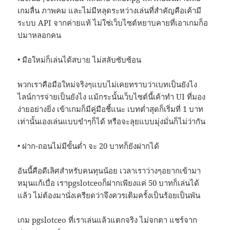
เกมลื่น ภาพคม และไม่มีหลุดระหว่างเล่นที่สำคัญคือเค้ามี
ระบบ API จากค่ายแท้ ไม่ใช่เว็บไซต์หยาบคายที่เอาเกมก็อ
ปมาหลอกคน
• มือใหม่ก็เล่นได้สบาย ไม่สลับซับซ้อน
พวกเราคือมือใหม่จริงๆแบบไม่เคยทราบว่าเบทเป็นยังไง
ไลน์การจ่ายเป็นยังไง แม้กระนั้นเว็บไซต์นี้เค้าทำ UI ที่มอง
ง่ายอย่างยิ่ง เข้าเกมก็มีคู่มือชี้แนะ เบทต่ำสุดก็เริ่มที่ 1 บาท
เท่านั้นเองเล่นแบบขำๆก็ได้ หรือจะลุยแบบมุ่งมั่นก็ไม่ว่ากัน
• ฝาก-ถอนไม่มีขั้นต่ำ จะ 20 บาทก็ยังฝากได้
อันนี้คือดีเลิศสำหรับคนทุนน้อย เวลาเราว่างๆอยากเข้ามา
หมุนแก้เบื่อ เราpgslotceoก็ฝากเพียงแค่ 50 บาทก็เล่นได้
แล้ว ไม่ต้องมานั่งเครียดว่าจึงควรเติมครั้งเป็นร้อยเป็นพัน
เกม pgslotceo ที่เราเล่นแล้วแตกจริง ไม่จกตา แชร์จาก