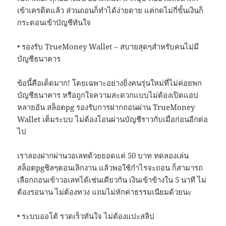
เข้าเครดิตแล้ว ส่วนถอนก็ทำได้ง่ายดาย แค่กดไม่กี่ขั้นเงินก็
กระดอนเข้าบัญชีทันใจ
• รองรับ TrueMoney Wallet – สบายสุดๆสำหรับคนไม่มี
บัญชีธนาคาร
ข้อนี้คือเด็ดมาก! โดยเฉพาะอย่างยิ่งคนรุ่นใหม่ที่ไม่ค่อยพก
บัญชีธนาคาร หรือถูกใจความสะดวกแบบไม่ต้องเปิดแอป
หลายอัน สล็อตpg รองรับการฝากถอนผ่าน TrueMoney
Wallet เต็มระบบ ไม่ต้องโอนผ่านบัญชีราวกับเมื่อก่อนอีกต่อ
ไป
เราลองฝากผ่านวอเลทด้วยยอดแค่ 50 บาท ทดลองเล่น
สล็อตpgชิลๆตอนเลิกงาน แล้วพอใช้กำไรจะถอน ก็สามารถ
เลือกถอนเข้าวอเลทได้เช่นเดียวกัน เงินเข้าข้างใน 5 นาที ไม่
ต้องรอนาน ไม่ต้องทวง แถมไม่หักค่าธรรมเนียมด้วยนะ
• ระบบออโต้ รวดเร็วทันใจ ไม่ต้องแปะสลิป