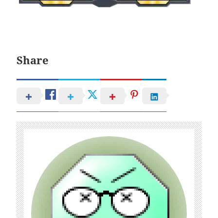
Share