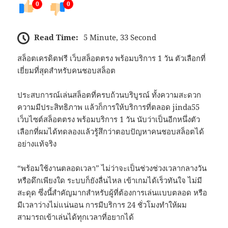
0
0
Read Time:
5 Minute, 33 Second
สล็อตเครดิตฟรี เว็บสล็อตตรง พร้อมบริการ 1 วัน ตัวเลือกที่
เยี่ยมที่สุดสำหรับคนชอบสล็อต
ประสบการณ์เล่นสล็อตที่ครบถ้วนบริบูรณ์ ทั้งความสะดวก
ความมีประสิทธิภาพ แล้วก็การให้บริการที่ตลอด jinda55
เว็บไซต์สล็อตตรง พร้อมบริการ 1 วัน นับว่าเป็นอีกหนึ่งตัว
เลือกที่ผมได้ทดลองแล้วรู้สึกว่าตอบปัญหาคนชอบสล็อตได้
อย่างแท้จริง
“พร้อมใช้งานตลอดเวลา” ไม่ว่าจะเป็นช่วงช่วงเวลากลางวัน
หรือดึกเพียงใด ระบบก็ยังลื่นไหล เข้าเกมได้เร็วทันใจ ไม่มี
สะดุด ซึ่งนี้สำคัญมากสำหรับผู้ที่ต้องการเล่นแบบตลอด หรือ
มีเวลาว่างไม่แน่นอน การมีบริการ 24 ชั่วโมงทำให้ผม
สามารถเข้าเล่นได้ทุกเวลาที่อยากได้