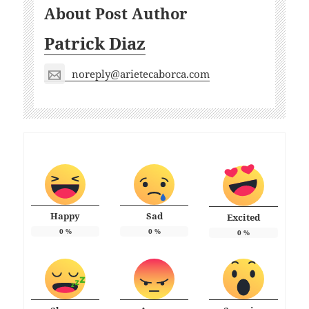
About Post Author
Patrick Diaz
noreply@arietecaborca.com
Happy
Sad
Excited
0
%
0
%
0
%