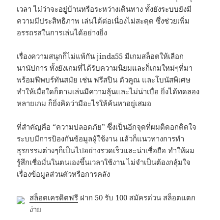
เวลา ไม่ว่าจะอยู่บ้านหรือระหว่างเดินทาง ทั้งยังระบบยังมี
ความมีประสิทธิภาพ เล่นได้ต่อเนื่องไม่สะดุด ซึ่งช่วยเพิ่ม
อรรถรสในการเล่นได้อย่างยิ่ง
เรื่องความสนุกก็ไม่แพ้กัน jinda55 มีเกมสล็อตให้เลือก
นานัปการ ทั้งยังเกมที่ได้รับความนิยมและก็เกมใหม่ๆที่มา
พร้อมฟีพบร์ทันสมัย เช่น ฟรีสปิน ตัวคูณ และโบนัสพิเศษ
ทำให้เมื่อใดก็ตามเล่นมีความลุ้นและไม่น่าเบื่อ ยิ่งได้ทดลอง
หลายเกม ก็ยิ่งคิดว่ามีอะไรให้ค้นหาอยู่เสมอ
ที่สำคัญคือ “ความปลอดภัย” ซึ่งเป็นอีกจุดที่ผมติดอกติดใจ
ระบบมีการป้องกันข้อมูลผู้ใช้งาน แล้วก็แนวทางการทำ
ธุรกรรมต่างๆก็เป็นไปอย่างรวดเร็วและน่าเชื่อถือ ทำให้ผม
รู้สึกเชื่อมั่นในตนเองขึ้นเวลาใช้งาน ไม่จำเป็นต้องกลุ้มใจ
เรื่องข้อมูลส่วนตัวหรือการคลัง
สล็อตเครดิตฟรี
ฝาก 50 รับ 100 สมัครด่วน สล็อตแตก
ง่าย