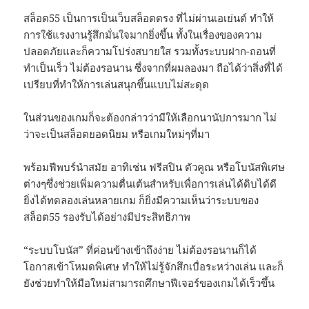
สล็อต55 เป็นการเป็นเว็บสล็อตตรง ที่ไม่ผ่านเอเย่นต์ ทำให้
การใช้แรงงานรู้สึกมั่นใจมากยิ่งขึ้น ทั้งในเรื่องของความ
ปลอดภัยและก็ความโปร่งสบายใส รวมทั้งระบบฝาก-ถอนที่
ทำเป็นเร็ว ไม่ต้องรอนาน ซึ่งจากที่ผมลองมา ถือได้ว่าสิ่งที่ได้
เปรียบที่ทำให้การเล่นสนุกขึ้นแบบไม่สะดุด
ในส่วนของเกมก็จะต้องกล่าวว่ามีให้เลือกนานัปการมาก ไม่
ว่าจะเป็นสล็อตยอดนิยม หรือเกมใหม่ๆที่มา
พร้อมฟีพบร์นำสมัย อาทิเช่น ฟรีสปิน ตัวคูณ หรือโบนัสพิเศษ
ต่างๆซึ่งช่วยเพิ่มความตื่นเต้นสำหรับเพื่อการเล่นได้ดิบได้ดี
ยิ่งได้ทดลองเล่นหลายเกม ก็ยิ่งมีความเห็นว่าระบบของ
สล็อต55 รองรับได้อย่างมีประสิทธิภาพ
“ระบบโบนัส” ที่ค่อนข้างเข้าถึงง่าย ไม่ต้องรอนานก็ได้
โอกาสเข้าโหมดพิเศษ ทำให้ไม่รู้จักสึกเบื่อระหว่างเล่น และก็
ยังช่วยทำให้มือใหม่สามารถศึกษาฟีเจอร์ของเกมได้เร็วขึ้น