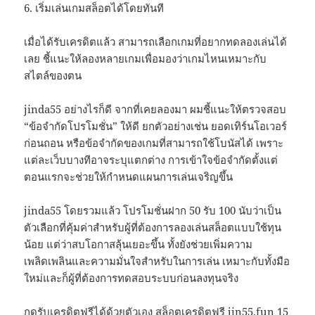
6. เริ่มเล่นเกมสล็อตได้โดยทันที
เมื่อได้รับเครดิตแล้ว สามารถเลือกเกมที่อยากทดลองเล่นได้
เลย ชี้แนะให้ลองหลายเกมเพื่อมองว่าเกมไหนเหมาะกับ
สไตล์ของตน
jinda55 อย่างไรก็ดี จากที่เคยลองมา ผมชี้แนะให้ตรวจสอบ
“ข้อจำกัดโปรโมชั่น” ให้ดี ยกตัวอย่างเช่น ยอดเทิร์นโอเวอร์
ก่อนถอน หรือข้อจำกัดของเกมที่สามารถใช้โบนัสได้ เพราะ
แต่ละเว็บบางทีอาจระบุแตกต่าง การเข้าใจข้อจำกัดตั้งแต่
ตอนแรกจะช่วยให้กำหนดแผนการเล่นเจริญขึ้น
jinda55 โดยรวมแล้ว โปรโมชั่นฝาก 50 รับ 100 นับว่าเป็น
ตัวเลือกที่คุ้มค่าสำหรับผู้ที่ต้องการลองเล่นสล็อตแบบใช้ทุน
น้อย แต่ว่าสบโอกาสลุ้นเยอะขึ้น ทั้งยังช่วยเพิ่มความ
เพลิดเพลินและความมั่นใจสำหรับในการเล่น เหมาะกับทั้งมือ
ใหม่และก็ผู้ที่ต้องการทดสอบระบบก่อนลงทุนจริง
กดรับเครดิตฟรีได้ด้วยตัวเอง สล็อตเครดิตฟรี jin55.fun 15