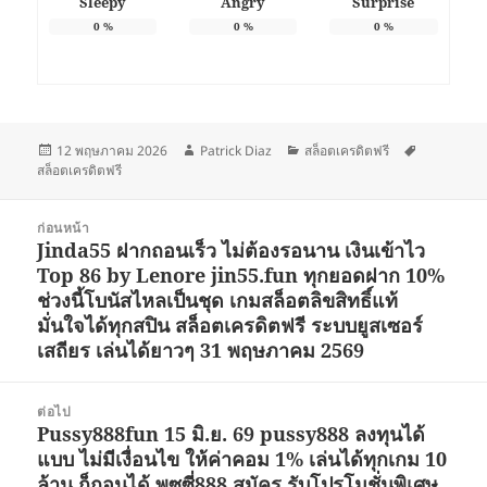
Sleepy
Angry
Surprise
0
%
0
%
0
%
เขียน
ผู้
หมวด
ป้าย
12 พฤษภาคม 2026
Patrick Diaz
สล็อตเครดิตฟรี
เมื่อ
เขียน
หมู่
กำกับ
สล็อตเครดิตฟรี
แนะแนว
ก่อนหน้า
เรื่อง
Jinda55 ฝากถอนเร็ว ไม่ต้องรอนาน เงินเข้าไว
เรื่อง
Top 86 by Lenore jin55.fun ทุกยอดฝาก 10%
ก่อน
ช่วงนี้โบนัสไหลเป็นชุด เกมสล็อตลิขสิทธิ์แท้
หน้า:
มั่นใจได้ทุกสปิน สล็อตเครดิตฟรี ระบบยูสเซอร์
เสถียร เล่นได้ยาวๆ 31 พฤษภาคม 2569
ต่อไป
Pussy888fun 15 มิ.ย. 69 pussy888 ลงทุนได้
เรื่อง
แบบ ไม่มีเงื่อนไข ให้ค่าคอม 1% เล่นได้ทุกเกม 10
ต่อ
ล้าน ก็ถอนได้ พุซซี่888 สมัคร รับโปรโมชั่นพิเศษ
ไป: