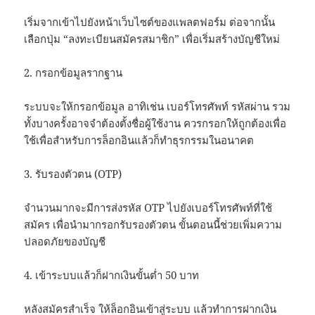
เริ่มจากเข้าไปยังหน้าเว็บไซต์ของแพลตฟอร์ม ต่อจากนั้น
เลือกปุ่ม “ลงทะเบียนสมัครสมาชิก” เพื่อเริ่มสร้างบัญชีใหม่
2. กรอกข้อมูลรากฐาน
ระบบจะให้กรอกข้อมูล อาทิเช่น เบอร์โทรศัพท์ รหัสผ่าน รวม
ทั้งบางครั้งอาจจำต้องตั้งชื่อผู้ใช้งาน ควรกรอกให้ถูกต้องเพื่อ
ใช้เพื่อสำหรับการล็อกอินแล้วก็ทำธุรกรรมในอนาคต
3. รับรองตัวตน (OTP)
จำนวนมากจะมีการส่งรหัส OTP ไปยังเบอร์โทรศัพท์ที่ใช้
สมัคร เพื่อนำมากรอกรับรองตัวตน ขั้นตอนนี้ช่วยเพิ่มความ
ปลอดภัยของบัญชี
4. เข้าระบบแล้วก็ฝากเงินขั้นต่ำ 50 บาท
หลังสมัครสำเร็จ ให้ล็อกอินเข้าสู่ระบบ แล้วทำการฝากเงิน