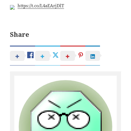
https://t.co/L4aEArjDlT
Share