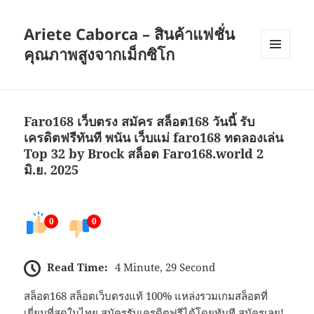
Ariete Caborca – สินค้าแฟชั่น
คุณภาพสูงจากเม็กซิโก
เมนู
และวิด
เจ็ต
Faro168 เว็บตรง สมัคร สล็อต168 วันนี้ รับ
เครดิตฟรีทันที พนัน เว็บแม่ faro168 ทดลองเล่น
Top 32 by Brock สล็อต Faro168.world 2
มิ.ย. 2025
0
0
Read Time:
4 Minute, 29 Second
สล็อต168 สล็อตเว็บตรงแท้ 100% แหล่งรวมเกมสล็อตที่
เยี่ยมที่สุดในไทย สมัครรับเครดิตฟรีได้โดยทันที สมัครเลย!