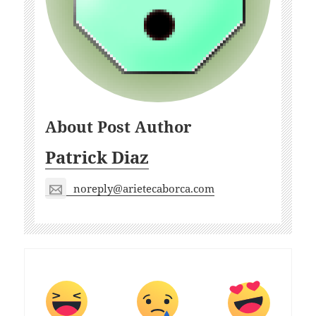
About Post Author
Patrick Diaz
noreply@arietecaborca.com