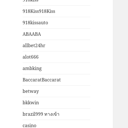
918Kiss918Kiss
918kissauto
ABAABA
allbet24hr
alot666
ambking
BaccaratBaccarat
betway
bkkwin
brazil999 ทางเข้า
casino