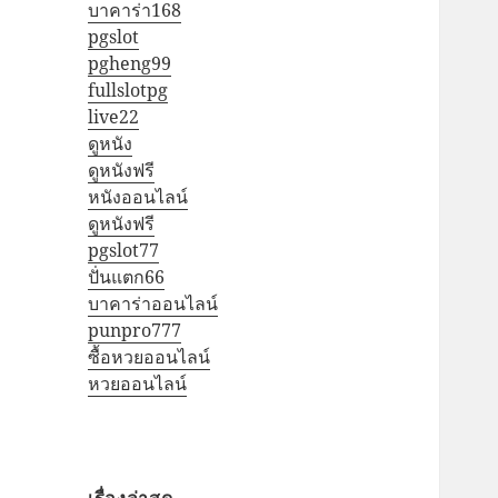
บาคาร่า168
pgslot
pgheng99
fullslotpg
live22
ดูหนัง
ดูหนังฟรี
หนังออนไลน์
ดูหนังฟรี
pgslot77
ปั่นแตก66
บาคาร่าออนไลน์
punpro777
ซื้อหวยออนไลน์
หวยออนไลน์