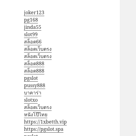
joker123
pg168
jinda55
slot99
สล็อต66
สล็อตเว็บตรง
สล็อตเว็บตรง
สล็อต888
สล็อต888
pgslot
pussy888
บาคาร่า
slotxo
สล็อตเว็บตรง
หนังโป๊ไทย
https://1xbetth.vip
https://pgslot.spa