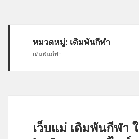
หมวดหมู่:
เดิมพันกีฬา
เดิมพันกีฬา
เว็บแม่ เดิมพันกีฬา 