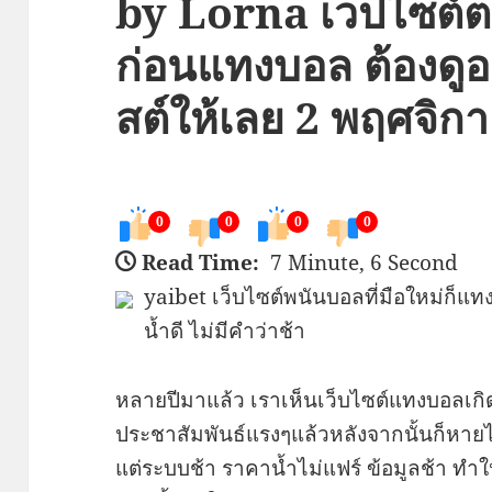
by Lorna เวปไซต์ต
ก่อนแทงบอล ต้องดูอะ
สต์ให้เลย 2 พฤศจิก
0
0
0
0
Read Time:
7 Minute, 6 Second
yaibet เว็บไซต์พนันบอลที่มือใหม่ก็แ
น้ำดี ไม่มีคำว่าช้า
หลายปีมาแล้ว เราเห็นเว็บไซต์แทงบอลเกิด
ประชาสัมพันธ์แรงๆแล้วหลังจากนั้นก็หายไ
แต่ระบบช้า ราคาน้ำไม่แฟร์ ข้อมูลช้า ทำใ