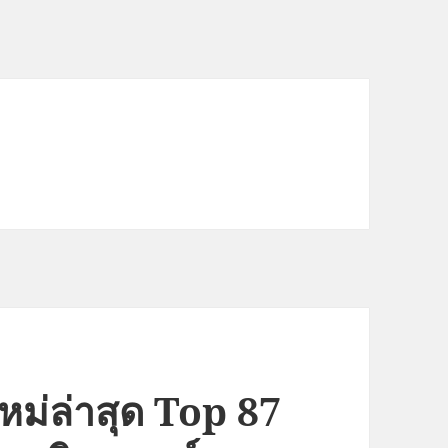
ใหม่ล่าสุด Top 87