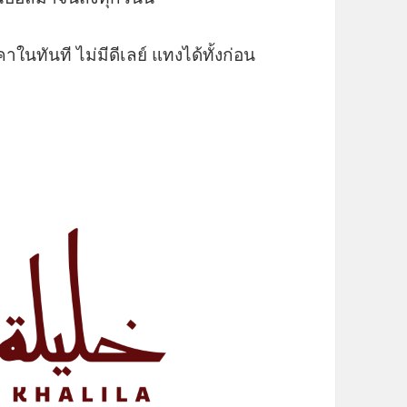
นทันที ไม่มีดีเลย์ แทงได้ทั้งก่อน