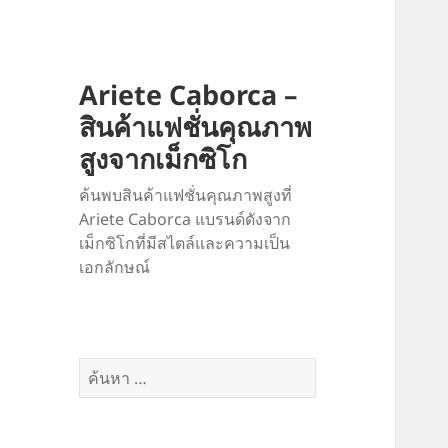
Ariete Caborca –
สินค้าแฟชั่นคุณภาพ
สูงจากเม็กซิโก
ค้นพบสินค้าแฟชั่นคุณภาพสูงที่
Ariete Caborca แบรนด์ดังจาก
เม็กซิโกที่มีสไตล์และความเป็น
เอกลักษณ์
ค้นหา
สำหรับ: