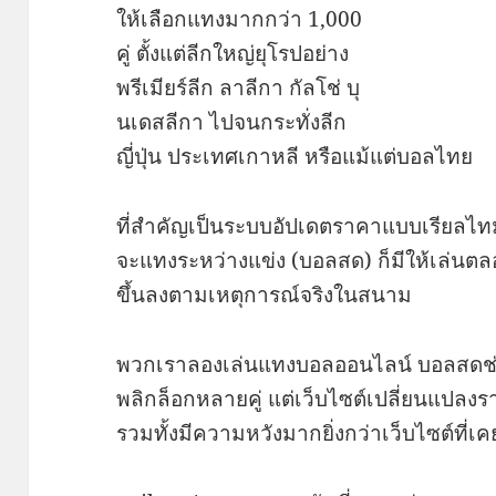
ให้เลือกแทงมากกว่า 1,000
คู่ ตั้งแต่ลีกใหญ่ยุโรปอย่าง
พรีเมียร์ลีก ลาลีกา กัลโช่ บุ
นเดสลีกา ไปจนกระทั่งลีก
ญี่ปุ่น ประเทศเกาหลี หรือแม้แต่บอลไทย
ที่สำคัญเป็นระบบอัปเดตราคาแบบเรียลไทม์
จะแทงระหว่างแข่ง (บอลสด) ก็มีให้เล่นต
ขึ้นลงตามเหตุการณ์จริงในสนาม
พวกเราลองเล่นแทงบอลออนไลน์ บอลสดช่ว
พลิกล็อกหลายคู่ แต่เว็บไซต์เปลี่ยนแปลงราค
รวมทั้งมีความหวังมากยิ่งกว่าเว็บไซต์ที่เค