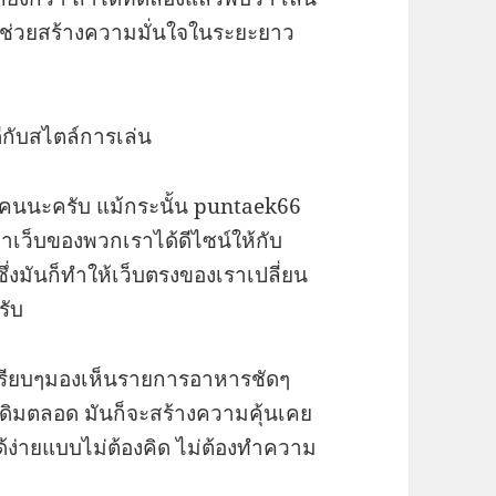
ะช่วยสร้างความมั่นใจในระยะยาว
กับสไตล์การเล่น
ทุกคนนะครับ แม้กระนั้น puntaek66
่าเว็บของพวกเราได้ดีไซน์ให้กับ
ซึ่งมันก็ทำให้เว็บตรงของเราเปลี่ยน
รับ
รเรียบๆมองเห็นรายการอาหารชัดๆ
ดิมตลอด มันก็จะสร้างความคุ้นเคย
ได้ง่ายแบบไม่ต้องคิด ไม่ต้องทำความ