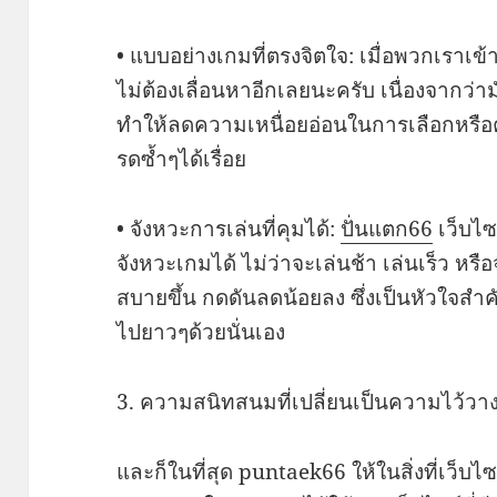
• แบบอย่างเกมที่ตรงจิตใจ: เมื่อพวกเราเข
ไม่ต้องเลื่อนหาอีกเลยนะครับ เนื่องจากว่าม
ทำให้ลดความเหนื่อยอ่อนในการเลือกหรื
รดซ้ำๆได้เรื่อย
• จังหวะการเล่นที่คุมได้:
ปั่นแตก66
เว็บไซ
จังหวะเกมได้ ไม่ว่าจะเล่นช้า เล่นเร็ว หรื
สบายขึ้น กดดันลดน้อยลง ซึ่งเป็นหัวใจสำค
ไปยาวๆด้วยนั่นเอง
3. ความสนิทสนมที่เปลี่ยนเป็นความไว้วา
และก็ในที่สุด puntaek66 ให้ในสิ่งที่เว็บไซ