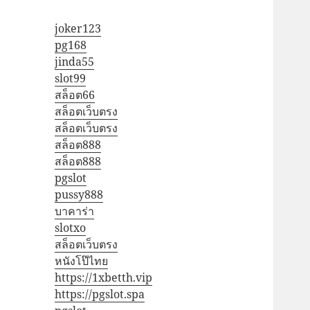
joker123
pg168
jinda55
slot99
สล็อต66
สล็อตเว็บตรง
สล็อตเว็บตรง
สล็อต888
สล็อต888
pgslot
pussy888
บาคาร่า
slotxo
สล็อตเว็บตรง
หนังโป๊ไทย
https://1xbetth.vip
https://pgslot.spa