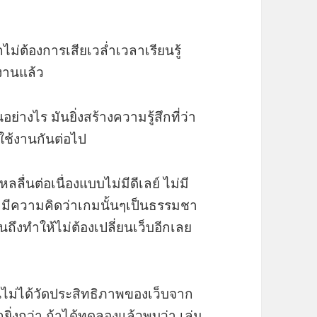
ไม่ต้องการเสียเวล่ำเวลาเรียนรู้
้งานแล้ว
่างไร มันยิ่งสร้างความรู้สึกที่ว่า
ใช้งานกันต่อไป
ลลื่นต่อเนื่องแบบไม่มีดีเลย์ ไม่มี
รามีความคิดว่าเกมนั้นๆเป็นธรรมชา
ถึงทำให้ไม่ต้องเปลี่ยนเว็บอีกเลย
นไม่ได้วัดประสิทธิภาพของเว็บจาก
่งกว่า ถ้าได้ทดลองแล้วพบว่า เล่น