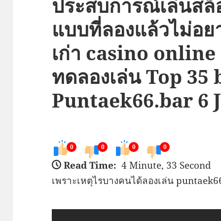
ประสบการณ์เล่นสล็อ
แบบที่ลองแล้วไม่อยา
เก่า casino online 
ทดลองเล่น Top 35 
Puntaek66.bar 6 
0
0
0
0
Read Time:
4 Minute, 33 Second
เพราะเหตุไรบางคนได้ลองเล่น puntaek66 