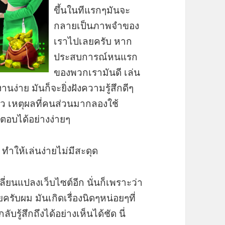
ขึ้นในทีแรกๆมันจะ
กลายเป็นภาพจำของ
เราไปเลยครับ หาก
ประสบการณ์หนแรก
ของพวกเรามันดี เล่น
งานง่าย มันก็จะยิ่งฝังความรู้สึกดีๆ
่าว เหตุผลที่คนส่วนมากลองใช้
ตอบได้อย่างง่ายๆ
ำให้เล่นง่ายไม่มีสะดุด
ลี่ยนแปลงเว็บไซต์อีก นั่นก็เพราะว่า
รับผม มันเกิดเรื่องนิดๆหน่อยๆที่
บรู้สึกถึงได้อย่างเห็นได้ชัด นี่