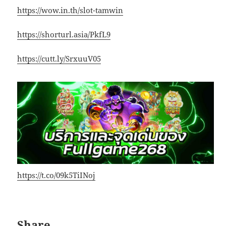
https://wow.in.th/slot-tamwin
https://shorturl.asia/PkfL9
https://cutt.ly/SrxuuV05
https://t.co/09k5TiINoj
Share