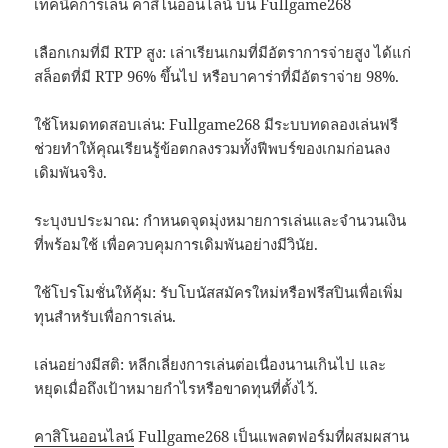
เทคนิคการเล่น คาสิโนออนไลน์ บน Fullgame268
เลือกเกมที่มี RTP สูง: เล่าเรียนเกมที่มีอัตราการจ่ายสูง ได้แก่
สล็อตที่มี RTP 96% ขึ้นไป หรือบาคาร่าที่มีอัตราจ่าย 98%.
ใช้โหมดทดสอบเล่น: Fullgame268 มีระบบทดลองเล่นฟรี
ช่วยทำให้คุณเรียนรู้ข้อตกลงรวมทั้งฟีพบร์ของเกมก่อนลง
เดิมพันจริง.
ระบุงบประมาณ: กำหนดจุดมุ่งหมายการเล่นและจำนวนเงิน
ที่พร้อมใช้ เพื่อควบคุมการเดิมพันอย่างมีวินัย.
ใช้โปรโมชั่นให้คุ้ม: รับโบนัสสมัครใหม่หรือฟรีสปินเพื่อเพิ่ม
ทุนสำหรับเพื่อการเล่น.
เล่นอย่างมีสติ: หลีกเลี่ยงการเล่นต่อเนื่องนานเกินไป และ
หยุดเมื่อถึงเป้าหมายกำไรหรือขาดทุนที่ตั้งไว้.
คาสิโนออนไลน์
Fullgame268 เป็นแพลตฟอร์มที่ผสมผสาน