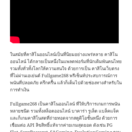
ในสมัยที่คาสิโนออนไลน์เป็นที่นิยมอย่างแพร่หลาย คาสิโน
ออนไลน์ ได้กลายเป็นหนึ่งในแพลตฟอร์มที่นักเดิมพันคนไทย
รวมทั้งทั่วทั้งโลกให้ความสนใจ ด้วยการเป็น คาสิโนเว็บตรง
ที่ไม่ผ่านเอเย่นต์ Fullgame268 พรีเซ็นท์ประสบการณ์การ
พนันที่ปลอดภัย ครึกครื้น แล้วก็เต็มไปด้วยช่องทางสำหรับใน
การทำเงิน
Fullgame268 เป็นคาสิโนออนไลน์ ที่ให้บริการเกมการพนัน
หลายชนิด รวมทั้งสล็อตออนไลน์ บาคาร่า รูเล็ต แบล็คแจ็ค
และก็เกมคาสิโนสดที่ถ่ายทอดจากสตูดิโอชั้นหนึ่ง ด้วยการ
เชื่อมต่อ API ลิขสิทธิ์แท้จากค่ายเกมสุดยอด ดังเช่น PG