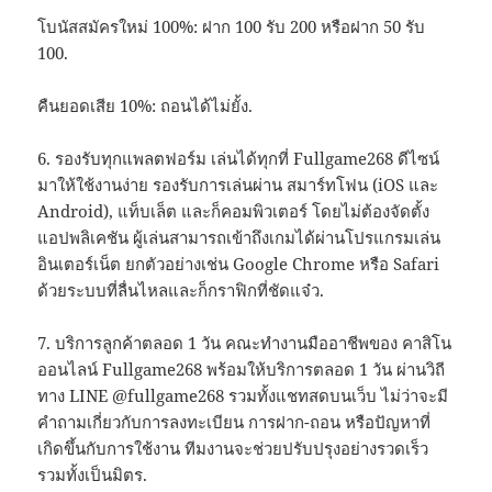
โบนัสสมัครใหม่ 100%: ฝาก 100 รับ 200 หรือฝาก 50 รับ
100.
คืนยอดเสีย 10%: ถอนได้ไม่ยั้ง.
6. รองรับทุกแพลตฟอร์ม เล่นได้ทุกที่ Fullgame268 ดีไซน์
มาให้ใช้งานง่าย รองรับการเล่นผ่าน สมาร์ทโฟน (iOS และ
Android), แท็บเล็ต และก็คอมพิวเตอร์ โดยไม่ต้องจัดตั้ง
แอปพลิเคชัน ผู้เล่นสามารถเข้าถึงเกมได้ผ่านโปรแกรมเล่น
อินเตอร์เน็ต ยกตัวอย่างเช่น Google Chrome หรือ Safari
ด้วยระบบที่ลื่นไหลและก็กราฟิกที่ชัดแจ๋ว.
7. บริการลูกค้าตลอด 1 วัน คณะทำงานมืออาชีพของ คาสิโน
ออนไลน์ Fullgame268 พร้อมให้บริการตลอด 1 วัน ผ่านวิถี
ทาง LINE @fullgame268 รวมทั้งแชทสดบนเว็บ ไม่ว่าจะมี
คำถามเกี่ยวกับการลงทะเบียน การฝาก-ถอน หรือปัญหาที่
เกิดขึ้นกับการใช้งาน ทีมงานจะช่วยปรับปรุงอย่างรวดเร็ว
รวมทั้งเป็นมิตร.