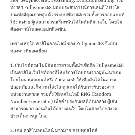
Slot, SexyBaccarat, SAGaming, EvolutionGaming รวม
ทั้งฯลฯ Fullgame268 มอบประสบการณ์การเล่นที่โปร่งใส
รวมทั้งมีคุณภาพสูง ด้วยระบบที่นำสมัยรวมทั้งการออกแบบที่
ใช้งานง่าย ผู้เล่นสามารถเริ่มพนันได้ในทันทีผ่านเว็บ โดยไม่
ต้องดาวน์โหลดแอปพลิเคชัน.
เพราะเหตุใด คาสิโนออนไลน์ ของ Fullgame268 จึงเป็น
ช่องทางที่ยอดเยี่ยม
1. เว็บไซต์ตรง ไม่มีอันตรายรวมทั้งน่าเชื่อถือ Fullgame268
เป็นคาสิโนเว็บไซต์ตรงที่ให้บริการโดยตรงจากผู้พัฒนาเกม
โดยไม่ผ่านเอเย่นต์หรือตัวกลาง ทำให้เชื่อมั่นได้ในความ
ปลอดภัยและก็ความโล่งใส ทุกเกมได้รับการรับรองจาก
หน่วยงานสากล รวมทั้งใช้เทคโนโลยี RNG (Random
Number Generator) เพื่อค้ำประกันผลที่เป็นกลาง ผู้เล่น
สามารถฝาก-ถอนเงินได้อย่างแน่ใจ โดยไม่ต้องวิตกกังวล
ประเด็นการถูกโกง.
2. เกม คาสิโนออนไลน์ มากมาย ครบทุกสไตล์