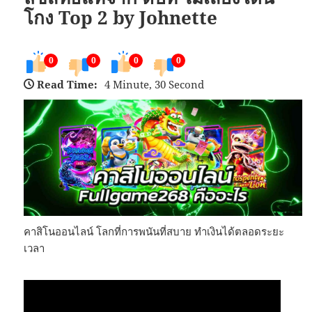
โกง Top 2 by Johnette
0
0
0
0
Read Time:
4 Minute, 30 Second
คาสิโนออนไลน์ โลกที่การพนันที่สบาย ทำเงินได้ตลอดระยะ
เวลา