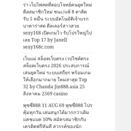
ร่า เว็บไพ่สดที่ตอบโจทย์คนยุคใหม่
ดีลสมาชิกใหม่ ชนะ/แพ้ 8 ตาติด
รับ 5 หมื่น ระบบอัตโนมัติเจ้าแรก
บาคาร่าสด ดีลเลอร์สาวสวย
sexy168 เปิดเกมไว รับโปรใหญ่ไป
เลย Top 17 by Janell
sexy168c.com
เว็บแม่ สล็อตเว็บตรง เวปไซต์ตรง
สล็อตเว็บตรง 2026 ประสบการณ์
เล่นยุคใหม่ ระบบเสถียร พร้อมเกม
ให้เลือกมากมาย ใหม่ล่าสุด Top
32 by Chanda Jin888.asia 25
สิงหาคม 2569 casino
พุซซี่888 11 AUG 69 พุซซี่888 โปร
คุ้มทุกวัน เล่นสนุกได้มากกว่าเดิม
แคชแบค 10% สมัครสมาชิกกับ
เครดิตฟรีทันที สวรรค์ของนัก