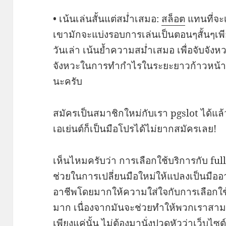
• เน้นเล่นสั้นแต่สม่ำเสมอ:
สล็อต
แทนที่จะ
เขามักจะแบ่งรอบการเล่นเป็นตอนๆสั้นๆเพีย
วันเล่า เน้นย้ำความสม่ำเสมอ เพื่อจับจังห
จังหวะในการทำกำไรในระยะยาวก้าวหน้าขึ
นะครับ
สมัครเป็นสมาชิกใหม่กับเรา pgslot ได้แล้วว
เอเย่นต์ก็เป็นมือโปรได้ไม่ยากสมัครเลย!
เห็นไหมครับว่า การเลือกใช้บริการกับ fulls
ช่วยในการเปลี่ยนมือใหม่ให้แปลงเป็นมืออ
อาชีพโดยมากให้ความใส่ใจกับการเลือกใช้
มาก เนื่องจากมันจะช่วยทำให้พวกเราสาม
เพียงแค่นั้น ไม่ต้องมานั่งปวดหัวว่าเว็บไซต