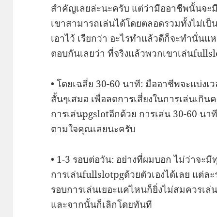
สำคัญเลยล่ะนะครับ แต่ว่ามืออาชีพนั้นจะ
เขาสามารถเล่นได้โดยตลอดรวมทั้งไม่เป็นอั
เอาไว้ เรียกว่า อะไรทำแล้วดีก็จะทำนั่
ตอบกันเลยว่า ที่จริงแล้วพวกเขาเล่นfullsl
• โดยเฉลี่ย 30-60 นาที: มืออาชีพจะแบ่ง
สั้นๆเสมอ เพื่อลดการเสี่ยงในการเล่นเกิ
การเล่นpgslotอีกด้วย การเล่น 30-60 นาที
ตามใจคุณเลยนะครับ
• 1-3 รอบต่อวัน: อย่างที่ผมบอก ไม่ว่าจ
การเล่นfullslotpgด้วยตัวเองได้เลย แต่ละร
รอบการเล่นเยอะแค่ไหนก็ยิ่งไม่สมควรเล่นน
และจากนั้นก็เลิกโดยทันที