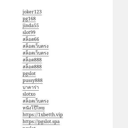
joker123
pg168
jinda55
slot99
สล็อต66
สล็อตเว็บตรง
สล็อตเว็บตรง
สล็อต888
สล็อต888
pgslot
pussy888
บาคาร่า
slotxo
สล็อตเว็บตรง
หนังโป๊ไทย
https://1xbetth.vip
https://pgslot.spa