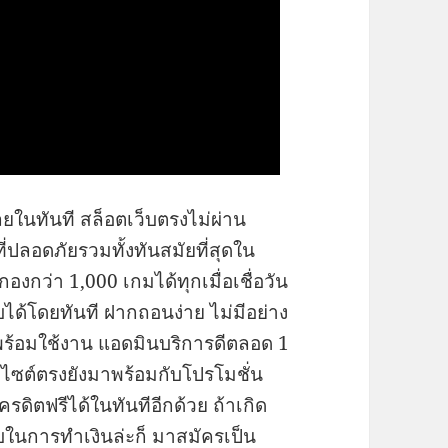
ยในทันที สล็อตเว็บตรงไม่ผ่าน
ี่ปลอดภัยรวมทั้งทันสมัยที่สุดใน
งกว่า 1,000 เกมได้ทุกเมื่อเชื่อวัน
ได้โดยทันที ฝากถอนง่าย ไม่มีอย่าง
้อมใช้งาน แอดมินบริการดีตลอด 1
ว็บไซต์ตรงยังมาพร้อมกับโปรโมชั่น
ดิตฟรีได้ในทันทีอีกด้วย ถ้าเกิด
นการทำเงินล่ะก็ มาสมัครเป็น