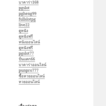
บาคาร่า168
pgslot
pgheng99
fullslotpg
live22
ดูหนัง
ดูหนังฟรี
หนังออนไลน์
ดูหนังฟรี
pgslot77
ปั่นแตก66
บาคาร่าออนไลน์
punpro777
ซื้อหวยออนไลน์
หวยออนไลน์