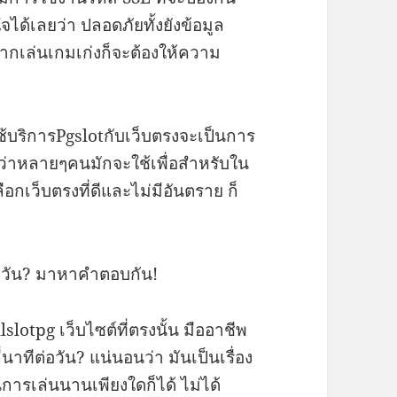
จได้เลยว่า ปลอดภัยทั้งยังข้อมูล
กเล่นเกมเก่งก็จะต้องให้ความ
้บริการPgslotกับเว็บตรงจะเป็นการ
ว่าหลายๆคนมักจะใช้เพื่อสำหรับใน
อกเว็บตรงที่ดีและไม่มีอันตราย ก็
ต่อวัน? มาหาคำตอบกัน!
lotpg เว็บไซต์ที่ตรงนั้น มืออาชีพ
าทีต่อวัน? แน่นอนว่า มันเป็นเรื่อง
การเล่นนานเพียงใดก็ได้ ไม่ได้