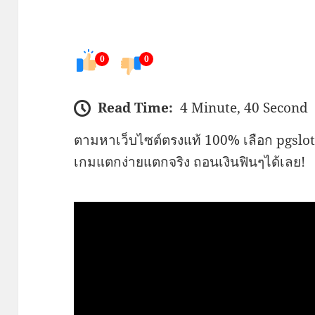
0
0
Read Time:
4 Minute, 40 Second
ตามหาเว็บไซต์ตรงแท้ 100% เลือก pgslot ไ
เกมแตกง่ายแตกจริง ถอนเงินฟินๆได้เลย!