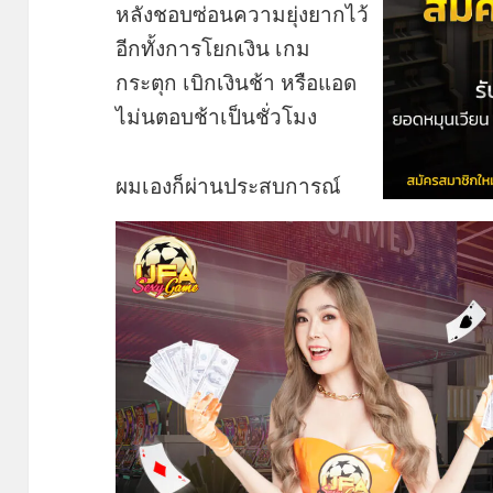
หลังชอบซ่อนความยุ่งยากไว้
อีกทั้งการโยกเงิน เกม
กระตุก เบิกเงินช้า หรือแอด
ไม่นตอบช้าเป็นชั่วโมง
ผมเองก็ผ่านประสบการณ์