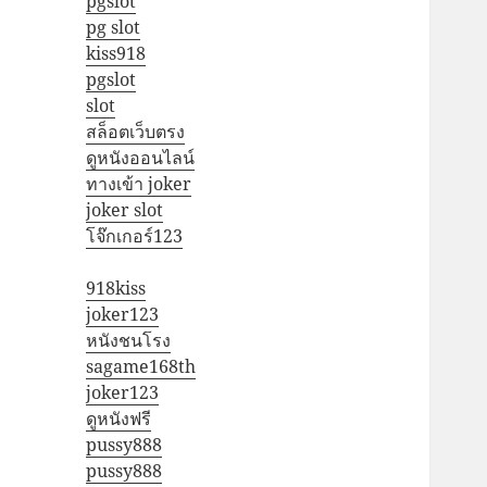
pgslot
pg slot
kiss918
pgslot
slot
สล็อตเว็บตรง
ดูหนังออนไลน์
ทางเข้า joker
joker slot
โจ๊กเกอร์123
918kiss
joker123
หนังชนโรง
sagame168th
joker123
ดูหนังฟรี
pussy888
pussy888