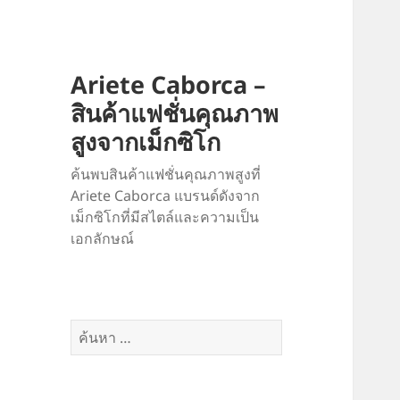
Ariete Caborca –
สินค้าแฟชั่นคุณภาพ
สูงจากเม็กซิโก
ค้นพบสินค้าแฟชั่นคุณภาพสูงที่
Ariete Caborca แบรนด์ดังจาก
เม็กซิโกที่มีสไตล์และความเป็น
เอกลักษณ์
ค้นหา
สำหรับ: