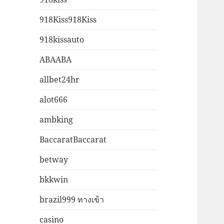
918Kiss918Kiss
918kissauto
ABAABA
allbet24hr
alot666
ambking
BaccaratBaccarat
betway
bkkwin
brazil999 ทางเข้า
casino