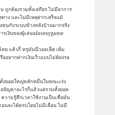
ม ถูกต้องรวมทั้งเสถียร ไม่มีอาการ
าง และไม่มีเหตุฝากเสร็จแม้
ลงทุนกับระบบข้างหลังบ้านมากจริง
รเงินของผู้เล่นufasexygame
ย แล้วก็ ทรูมันนี่วอลเล็ต เพิ่ม
ืออยากฝากเงินเร็วแบบไม่ต้องรอ
ทั้งยอดใหญ่หลักหมื่นในขณะเร่ง
เจอปัญหาอะไรก็แล้วแต่รวมทั้งยอด
ามรู้สึกเวลาใช้งานเป็นเชื่อมั่น
ี่ถอนจะได้ครบโดยไม่มีเลื่อน ไม่มี