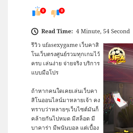
0
0
Read Time:
4 Minute, 54 Second
รีวิว ufasexygame เว็บคาสิ
โนเว็บตรงศูนย์รวมทุกเกมไว้
ครบ เล่นง่าย จ่ายจริง บริการ
แบบมือโปร
ถ้าหากคนใดเคยเล่นเว็บคา
สิโนออนไลน์มาหลายเจ้า คง
ทราบว่าหลายๆเว็บไซต์มันก็
คล้ายกันไปหมด มีสล็อต มี
บาคาร่า มีพนันบอล แต่เบื้อง