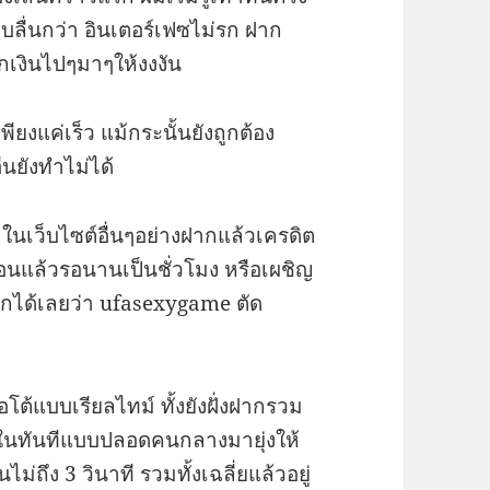
บบลื่นกว่า อินเตอร์เฟซไม่รก ฝาก
ยกเงินไปๆมาๆให้งงงัน
งแค่เร็ว แม้กระนั้นยังถูกต้อง
่นยังทำไม่ได้
ในเว็บไซต์อื่นๆอย่างฝากแล้วเครดิต
อนแล้วรอนานเป็นชั่วโมง หรือเผชิญ
อกได้เลยว่า ufasexygame ตัด
โต้แบบเรียลไทม์ ทั้งยังฝั่งฝากรวม
ในทันทีแบบปลอดคนกลางมายุ่งให้
ไม่ถึง 3 วินาที รวมทั้งเฉลี่ยแล้วอยู่