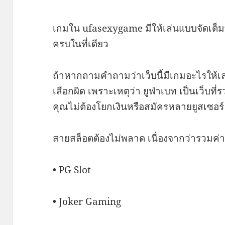
เกมใน ufasexygame มีให้เล่นแบบจัดเต็ม
ครบในที่เดียว
ถ้าหากถามคำถามว่าเว็บนี้มีเกมอะไรให้เล
เลือกผิด เพราะเหตุว่า ยูฟ่าเบท เป็นเว็บที่
คุณไม่ต้องโยกเงินหรือสมัครหลายยูสเซอร์
สายสล็อตต้องไม่พลาด เนื่องจากว่ารวมค่า
• PG Slot
• Joker Gaming