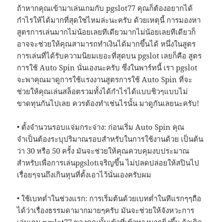
ถ้าหากคุณเข้ามาเล่นเกมกับ pgslot77 คุณก็ต้องอยากได้
กำไรให้ได้มากที่สุดใช่ไหมล่ะนะครับ ด้วยเหตุนี้ การมองหา
สูตรการเล่นมากไม่น้อยเลยทีเดียวมากไม่น้อยเลยทีเดียวก็
อาจจะช่วยให้คุณสามารถทำเงินได้มากขึ้นได้ หนึ่งในสูตร
การเล่นที่ได้รับความนิยมเยอะที่สุดบน pgslot เลยก็คือ สูตร
การใช้ Auto Spin นั่นเองนะครับ ซึ่งในพาร์ทนี้ เรา pgslot
จะพาคุณมาดูการใช้แรงงานสูตรการใช้ Auto Spin ที่จะ
ช่วยให้คุณเล่นสล็อตรวมทั้งได้กำไรได้แบบชิวๆแบบไม่
ขาดทุนกันไปเลย ควรต้องทำเช่นไรนั้น มาดูกันเลยนะครับ!
• ตั้งจำนวนรอบแจ่มกระจ่าง: ก่อนเริ่ม Auto Spin คุณ
จำเป็นต้องระบุปริมาณรอบสำหรับในการใช้งานด้วย เป็นต้น
ว่า 30 หรือ 50 ครั้ง มันจะช่วยให้คุณควบคุมงบประมาณ
สำหรับเพื่อการเล่นpgslotเจริญขึ้น ไม่ปลดปล่อยให้สปินไป
เรื่อยๆจนถึงเกินทุนที่ตั้งเอาไว้นั่นเองครับผม
• ใช้เบทต่ำในช่วงแรก: การเริ่มต้นด้วยเบทต่ำในทีแรกๆๆถือ
ได้ว่าเรื่องธรรมดามากมายๆครับ มันจะช่วยให้จังหวะการ