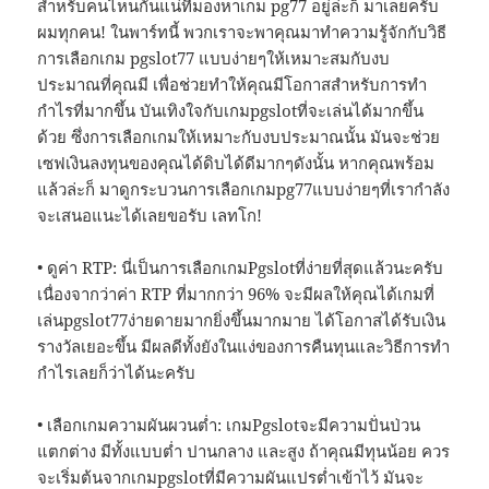
สำหรับคนไหนกันแน่ที่มองหาเกม pg77 อยู่ล่ะก็ มาเลยครับ
ผมทุกคน! ในพาร์ทนี้ พวกเราจะพาคุณมาทำความรู้จักกับวิธี
การเลือกเกม pgslot77 แบบง่ายๆให้เหมาะสมกับงบ
ประมาณที่คุณมี เพื่อช่วยทำให้คุณมีโอกาสสำหรับการทำ
กำไรที่มากขึ้น บันเทิงใจกับเกมpgslotที่จะเล่นได้มากขึ้น
ด้วย ซึ่งการเลือกเกมให้เหมาะกับงบประมาณนั้น มันจะช่วย
เซฟเงินลงทุนของคุณได้ดิบได้ดีมากๆดังนั้น หากคุณพร้อม
แล้วล่ะก็ มาดูกระบวนการเลือกเกมpg77แบบง่ายๆที่เรากำลัง
จะเสนอแนะได้เลยขอรับ เลทโก!
• ดูค่า RTP: นี่เป็นการเลือกเกมPgslotที่ง่ายที่สุดแล้วนะครับ
เนื่องจากว่าค่า RTP ที่มากกว่า 96% จะมีผลให้คุณได้เกมที่
เล่นpgslot77ง่ายดายมากยิ่งขึ้นมากมาย ได้โอกาสได้รับเงิน
รางวัลเยอะขึ้น มีผลดีทั้งยังในแง่ของการคืนทุนและวิธีการทำ
กำไรเลยก็ว่าได้นะครับ
• เลือกเกมความผันผวนต่ำ: เกมPgslotจะมีความปั่นป่วน
แตกต่าง มีทั้งแบบต่ำ ปานกลาง และสูง ถ้าคุณมีทุนน้อย ควร
จะเริ่มต้นจากเกมpgslotที่มีความผันแปรต่ำเข้าไว้ มันจะ