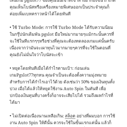
เล่นเกม pgslot77 ของคุณนั้นเข้าที่เข้าทางมากยิ่งขึ้น ถ้าเกิด
คุณเห็นโบนัสหรือเครื่องหมายพิเศษออกเป็นประจำคุณก็
ค่อยเพิ่มเบทคราวหน้าได้โดยทันที
• ใช้ Turbo Mode: การใช้ Turbo Mode ได้รับความนิยม
ในกรุ๊ปนักเดิมพัน pgslot มือใหม่มากมายๆแม้กระนั้นควรที่
จะใช้ในทีแรกๆๆหรือช่วงที่คุณจะต้องทดลองเกมแค่นั้นครับ
เนื่องจากว่ามันจะเผาทุนไวมากมายๆควรที่จะใช้ในตอนที่
คุณยังไม่มั่นใจว่าโบนัสจะเข้า
• หยุดโดยทันทีเมื่อได้กำไรตามเป้า: ก่อนเล่น
เกมPgslot77ทุกหน คุณจำเป็นจะต้องตั้งความมุ่งหมาย
สำหรับการได้กำไรเอาไว้ด้วย ดังเช่นว่า 50% ของเงินทุนทั้ง
ปวง เมื่อได้แล้วให้หยุดใช้งาน Auto Spin ในทันที เพื่อ
ปกป้องเงินทุนที่บางครั้งก็อาจจะเสียไปได้ รวมถึงผลกำไรที่
ได้มา
• ไม่เปิดต่อเนื่องนานเหลือเกิน:
สล็อต
อย่างที่ผมบอก การใช้
งาน Auto Spin ให้ดีนั้น ควรจะใช้ในขั้นแรกแค่นั้น แล้วก็