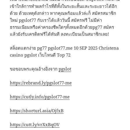
เข้าใกล้การทำผลกำไรที่ดีทั้งในระยะสั้นและระยะยาวได้อีก
ด้วย ด้วยเหตุดังกล่าว หากคุณพร้อมแล้วล่ะก็ สมัครสมาชิก
ใหม่ pgslot77 กับเราได้แล้ววันนี้ สมัครฟรี ไม่มีค่า
ธรรมเนียมหรือค่าครองชีพใดๆทั้งหมดอีกด้วยpg77 สมัคร
แล้วยังรับเครดิตฟรีได้ทันที ลงทะเบียนเป็นสมาชิกเลย!
สล็อตแตกง่าย pg77 pgslot77.me 10 SEP 2025 Christena
casino pgslot เว็บไหนดี Top 72
ขอขอบพระคุณอ้างอิงจาก
pgslot
https://rebrand.ly/pgslot77-me
https://cutly.info/pgslot77-me
https://shorturl.asia/OjfxB
https://cutt.ly/vrXxBqOV