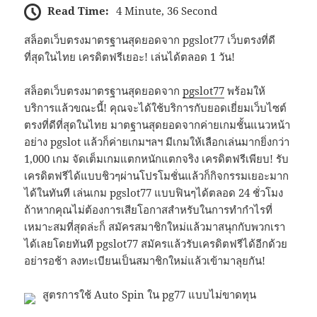
Read Time:
4 Minute, 36 Second
สล็อตเว็บตรงมาตรฐานสุดยอดจาก pgslot77 เว็บตรงที่ดี
ที่สุดในไทย เครดิตฟรีเยอะ! เล่นได้ตลอด 1 วัน!
สล็อตเว็บตรงมาตรฐานสุดยอดจาก
pgslot77
พร้อมให้
บริการแล้วขณะนี้! คุณจะได้ใช้บริการกับยอดเยี่ยมเว็บไซต์
ตรงที่ดีที่สุดในไทย มาตฐานสุดยอดจากค่ายเกมชั้นแนวหน้า
อย่าง pgslot แล้วก็ค่ายเกมฯลฯ มีเกมให้เลือกเล่นมากยิ่งกว่า
1,000 เกม จัดเต็มเกมแตกหนักแตกจริง เครดิตฟรีเพียบ! รับ
เครดิตฟรีได้แบบชิวๆผ่านโปรโมชั่นแล้วก็กิจกรรมเยอะมาก
ได้ในทันที เล่นเกม pgslot77 แบบฟินๆได้ตลอด 24 ชั่วโมง
ถ้าหากคุณไม่ต้องการเสียโอกาสสำหรับในการทำกำไรที่
เหมาะสมที่สุดล่ะก็ สมัครสมาชิกใหม่แล้วมาสนุกกับพวกเรา
ได้เลยโดยทันที pgslot77 สมัครแล้วรับเครดิตฟรีได้อีกด้วย
อย่ารอช้า ลงทะเบียนเป็นสมาชิกใหม่แล้วเข้ามาลุยกัน!
สูตรการใช้ Auto Spin ใน pg77 แบบไม่ขาดทุน