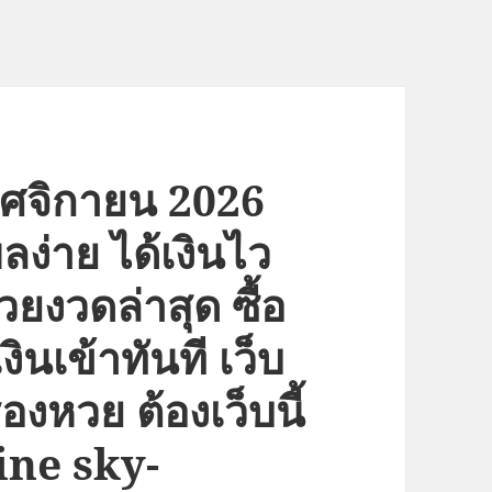
ศจิกายน 2026
ง่าย ได้เงินไว
งวดล่าสุด ซื้อ
ินเข้าทันที เว็บ
องหวย ต้องเว็บนี้
ine sky-