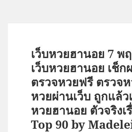
เว็บหวยฮานอย 7 พฤ
เว็บหวยฮานอย เช็กผล
ตรวจหวยฟรี ตรวจหวย
หวยผ่านเว็บ ถูกแล้วเง
หวยฮานอย ตัวจริงเรื่
Top 90 by Madele