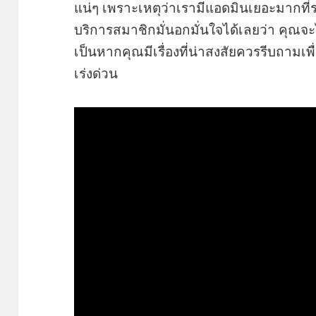
แน่ๆ เพราะเหตุว่าเรามีแอดมินเยอะมากที่ร
บริการสมาชิกมั่นอกมั่นใจได้เลยว่า คุณจะไ
เป็นหากคุณมีเรื่องที่น่าสงสัยควรรีบถามเ
เร่งด่วน