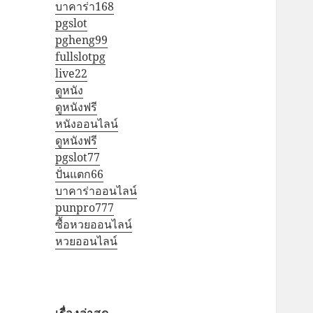
บาคาร่า168
pgslot
pgheng99
fullslotpg
live22
ดูหนัง
ดูหนังฟรี
หนังออนไลน์
ดูหนังฟรี
pgslot77
ปั่นแตก66
บาคาร่าออนไลน์
punpro777
ซื้อหวยออนไลน์
หวยออนไลน์