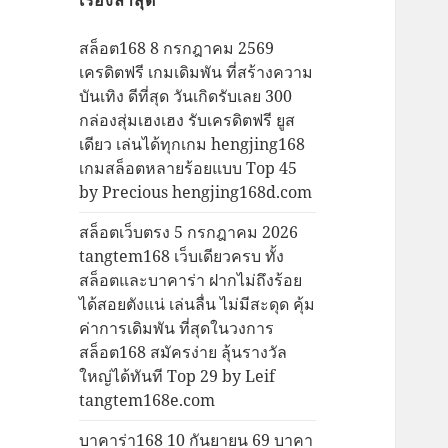
เรื่องล่าสุด
สล็อต168 8 กรกฎาคม 2569
เครดิตฟรี เกมเดิมพัน ที่สร้างความ
บันเทิง ดีที่สุด วันเกิดรับเลย 300
กล่องสุ่มเฮงเฮง รับเครดิตฟรี ยูส
เดียว เล่นได้ทุกเกม hengjing168
เกมสล็อตหลายร้อยแบบ Top 45
by Precious hengjing168d.com
สล็อตเว็บตรง 5 กรกฎาคม 2026
tangtem168 เว็บเดียวครบ ทั้ง
สล็อตและบาคาร่า ฝากไม่ถึงร้อย
ได้สอยตังแน่ เล่นลื่น ไม่มีสะดุด คุ้ม
ค่าการเดิมพัน ที่สุดในวงการ
สล็อต168 สมัครง่าย ลุ้นรางวัล
ใหญ่ได้ทันที Top 29 by Leif
tangtem168e.com
บาคาร่า168 10 กันยายน 69 บาคา