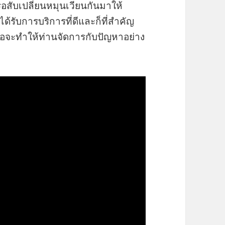
อสับเปลี่ยนหมุนเวียนกันมาให้
ด้รับการบริการที่ดีและก็ที่สำคัญ
พื่อจะทำให้ท่านจัดการกับปัญหาอย่าง