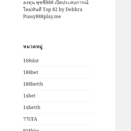
ลงทุน พุซซี่888 เปิดประสบการณ์
ใหม่ทันที Top 82 by Debbra
Pussy888play.me
หมวดหมู่
168slot
188bet
188betth
1xbet
1xbetth
77UFA
918kiss