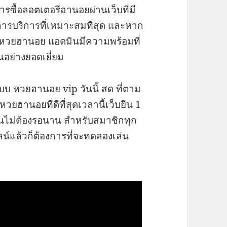
รซื้อลอตเตอรี่ฮานอยผ่านเว็บที่มี
ารบริการที่เหมาะสมที่สุด และหาก
้อหวยฮานอย แอดมินมีความพร้อมที่
ณอย่างยอดเยี่ยม
บ หวยฮานอย vip วันนี้ สด ที่ตาม
ฮานอยที่ดีที่สุดเวลานี้เว็บยืน 1
ันไม่ต้องรอนาน สำหรับสมาชิกทุก
ไลน์แล้วก็ต้องการที่จะทดลองเล่น