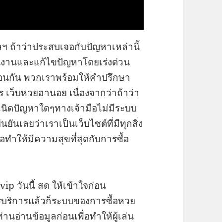
 ฯลฯ ถ้าว่าประสบเจอกับปัญหาเหล่านี้
สานงานและแก้ไขปัญหาโดยเร่งด่วน
มือนกัน พวกเราพร้อมให้คำปรึกษา
ร เว็บหวยฮานอย เนื่องจากว่าถ้าว่า
ำเนิดปัญหาใดๆทางเจ้ามือไม่มีระบบ
นยันเลยว่าเราเป็นเว็บไซต์ที่มีทุกสิ่ง
อทำให้มีความสุขที่สุดกับการซื้อ
ip วันนี้ สด ให้เข้าใจก่อน
ารบริการแล้วก็ระบบของการซื้อหวย
นอ่านข้อมูลก่อนเพื่อทำให้ผู้เล่น