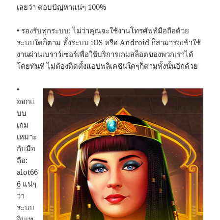
เลยว่า ตอบปัญหาแน่ๆ 100%
• รองรับทุกระบบ: ไม่ว่าคุณจะใช้งานโทรศัพท์มือถือด้วย
ระบบใดก็ตาม ทั้งระบบ iOS หรือ Android ก็สามารถเข้าใช้
งานผ่านเบราว์เซอร์เพื่อใช้บริการเกมสล็อตของพวกเราได้
โดยทันที ไม่ต้องติดตั้งแอปพลิเคชันใดๆก็ตามทั้งนั้นอีกด้วย
•
ออกแ
บบ
เกม
เหมาะ
กับมือ
ถือ:
alot66
6
แน่ๆ
ว่า
ระบบ
อินเท