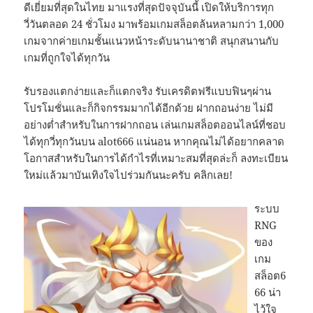
ดีเยี่ยมที่สุดในไทย มาแรงที่สุดปัจจุบันนี้ เปิดให้บริการทุก
วี่วันตลอด 24 ชั่วโมง มาพร้อมเกมสล็อตล้นหลามกว่า 1,000
เกมจากค่ายเกมชั้นแนวหน้าระดับนานาชาติ สนุกสนานกับ
เกมที่ถูกใจได้ทุกวัน
รับรองแตกง่ายและก็แตกจริง รับเครดิตฟรีแบบฟินๆผ่าน
โปรโมชั่นและก็กิจกรรมมากได้อีกด้วย ฝากถอนง่าย ไม่มี
อย่างต่ำสำหรับในการฝากถอน เล่นเกมสล็อตออนไลน์ที่ชอบ
ได้ทุกวี่ทุกวันบน alot666 แน่นอน หากคุณไม่ได้อยากคลาด
โอกาสสำหรับในการได้กำไรที่เหมาะสมที่สุดล่ะก็ ลงทะเบียน
ใหม่แล้วมาบันเทิงใจไปร่วมกันนะครับ คลิกเลย!
ระบบ
RNG
ของ
เกม
สล็อต6
66 น่า
ไว้ใจ