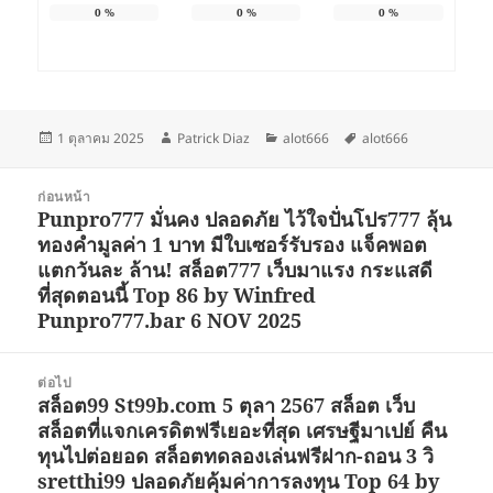
0
%
0
%
0
%
เขียน
ผู้
หมวด
ป้าย
1 ตุลาคม 2025
Patrick Diaz
alot666
alot666
เมื่อ
เขียน
หมู่
กำกับ
แนะแนว
ก่อนหน้า
เรื่อง
Punpro777 มั่นคง ปลอดภัย ไว้ใจปั่นโปร777 ลุ้น
เรื่อง
ทองคำมูลค่า 1 บาท มีใบเซอร์รับรอง แจ็คพอต
ก่อน
แตกวันละ ล้าน! สล็อต777 เว็บมาแรง กระแสดี
หน้า:
ที่สุดตอนนี้ Top 86 by Winfred
Punpro777.bar 6 NOV 2025
ต่อไป
สล็อต99 St99b.com 5 ตุลา 2567 สล็อต เว็บ
เรื่อง
สล็อตที่แจกเครดิตฟรีเยอะที่สุด เศรษฐีมาเปย์ คืน
ต่อ
ทุนไปต่อยอด สล็อตทดลองเล่นฟรีฝาก-ถอน 3 วิ
ไป:
sretthi99 ปลอดภัยคุ้มค่าการลงทุน Top 64 by