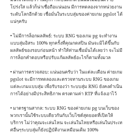
โปร่งใส แล้วก็น่าเชื่อถือแน่นอน มีการทดลองจากหน่วยงาน
ระดับโลกอีกด้วย เชื่อมั่นในระบบสุ่มของค่ายเกม pgslot ได้
แน่ๆครับ
• ไม่มีการล็อกผลลัพธ์: ระบบ RNG ของเกม pg จะทำงาน
แบบสุ่มอิสระ 100% ทุกครั้งที่คุณกดสปิน มันจะมิได้ขึ้นกับ
ผลลัพธ์ของรอบก่อนหน้า ทำให้ท่านเชื่อมั่นได้เลยว่า จะไม่มี
การล็อกคำตอบหรือปรับแก้ผลลัพธ์อะไรก็ตามทั้งมวล
• ผ่านการตรวจสอบ: แน่นอนครับว่า ในแต่ละเดือน ค่ายเกม
pgslot จะมีการทดลองและตรวจทานระบบ RNG ของเกม
แต่ละเกมแบบสุ่ม เพื่อรับรองว่า ระบบสุ่ม RNG ยังคงดำเนิน
การได้อย่างมีประสิทธิภาพ ตรงตามค่า RTP ที่แจ้งเอาไว้
• มาตรฐานสากล: ระบบ RNG ของค่ายเกม pg บนเว็บของ
พวกเรานั้นใช้ระบบเดียวกันกับเว็บไซต์สุดยอดที่เปิดให้
บริการ ไม่ว่าคุณจะเล่นไหน จะเล่นในไทยหรือเล่นในประเท
ศอื่นๆระบบสุ่มก็ยังปฏิบัติงานเหมือนเดิม 100%