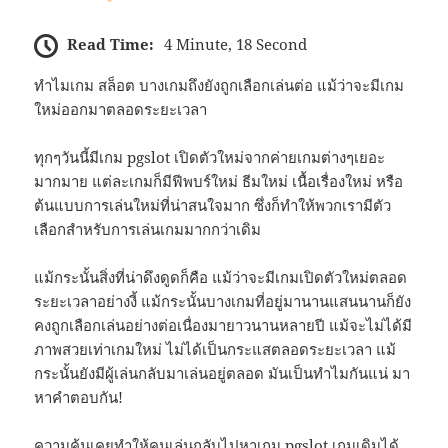
Read Time:
4 Minute, 18 Second
ทำไมเกม สล็อต บางเกมถึงยังถูกเลือกเล่นต่อ แม้ว่าจะมีเกม
ใหม่ออกมาตลอดระยะเวลา
ทุกๆวันนี้มีเกม pgslot เปิดตัวใหม่จากค่ายเกมต่างๆเยอะ
มากมาย แต่ละเกมก็มีฟีพบร์ใหม่ ธีมใหม่ เนื้อเรื่องใหม่ หรือ
ต้นแบบการเล่นใหม่ที่น่าสนใจมาก ซึ่งก็ทำให้พวกเรามีตัว
เลือกสำหรับการเล่นเกมมากกว่าเดิม
แม้กระนั้นสิ่งที่น่าดึงดูดก็คือ แม้ว่าจะมีเกมเปิดตัวใหม่ตลอด
ระยะเวลาอย่างงี้ แม้กระนั้นบางเกมที่อยู่มานานแสนนานก็ยัง
คงถูกเลือกเล่นอย่างต่อเนื่องมายาวนานหลายปี แม้จะไม่ได้มี
ภาพสวยเท่าเกมใหม่ ไม่ได้เป็นกระแสตลอดระยะเวลา แม้
กระนั้นยังมีผู้เล่นกลับมาเล่นอยู่ตลอด มันเป็นทำไมกันแน่ มา
หาคำตอบกัน!
ความคุ้นเคยทำให้คนเล่นกลับไปหาเกม pgslot เกมเดิมได้