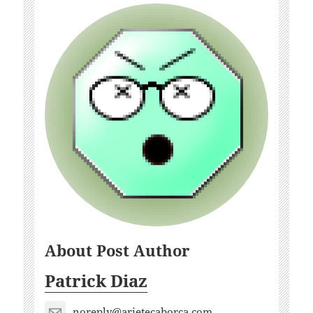
About Post Author
Patrick Diaz
noreply@arietecaborca.com