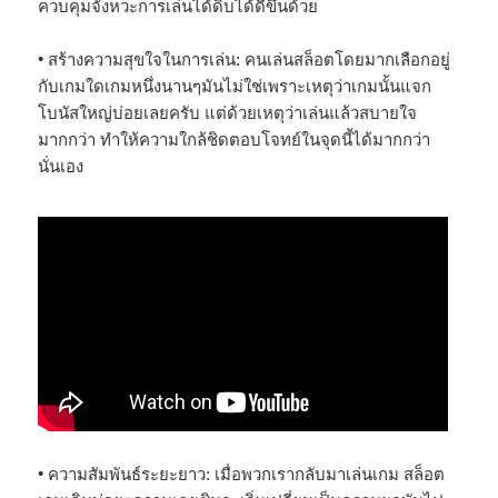
ควบคุมจังหวะการเล่นได้ดิบได้ดีขึ้นด้วย
• สร้างความสุขใจในการเล่น: คนเล่นสล็อตโดยมากเลือกอยู่
กับเกมใดเกมหนึ่งนานๆมันไม่ใช่เพราะเหตุว่าเกมนั้นแจก
โบนัสใหญ่บ่อยเลยครับ แต่ด้วยเหตุว่าเล่นแล้วสบายใจ
มากกว่า ทำให้ความใกล้ชิดตอบโจทย์ในจุดนี้ได้มากกว่า
นั่นเอง
• ความสัมพันธ์ระยะยาว: เมื่อพวกเรากลับมาเล่นเกม สล็อต