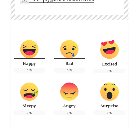
Happy
Sad
Excited
0
%
0
%
0
%
Sleepy
Angry
Surprise
0
%
0
%
0
%