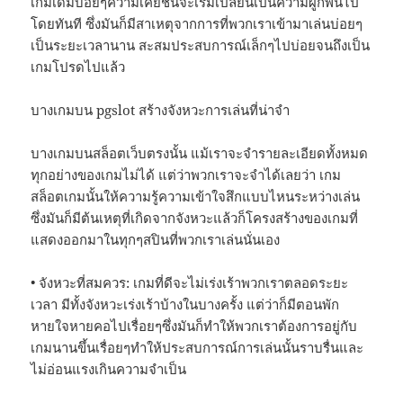
เกมเดิมบ่อยๆความเคยชินจะเริ่มเปลี่ยนเป็นความผูกพันไป
โดยทันที ซึ่งมันก็มีสาเหตุจากการที่พวกเราเข้ามาเล่นบ่อยๆ
เป็นระยะเวลานาน สะสมประสบการณ์เล็กๆไปบ่อยจนถึงเป็น
เกมโปรดไปแล้ว
บางเกมบน pgslot สร้างจังหวะการเล่นที่น่าจำ
บางเกมบนสล็อตเว็บตรงนั้น แม้เราจะจำรายละเอียดทั้งหมด
ทุกอย่างของเกมไม่ได้ แต่ว่าพวกเราจะจำได้เลยว่า เกม
สล็อตเกมนั้นให้ความรู้ความเข้าใจสึกแบบไหนระหว่างเล่น
ซึ่งมันก็มีต้นเหตุที่เกิดจากจังหวะแล้วก็โครงสร้างของเกมที่
แสดงออกมาในทุกๆสปินที่พวกเราเล่นนั่นเอง
• จังหวะที่สมควร: เกมที่ดีจะไม่เร่งเร้าพวกเราตลอดระยะ
เวลา มีทั้งจังหวะเร่งเร้าบ้างในบางครั้ง แต่ว่าก็มีตอนพัก
หายใจหายคอไปเรื่อยๆซึ่งมันก็ทำให้พวกเราต้องการอยู่กับ
เกมนานขึ้นเรื่อยๆทำให้ประสบการณ์การเล่นนั้นราบรื่นและ
ไม่อ่อนแรงเกินความจำเป็น