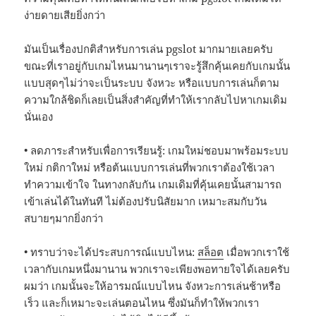
ง่ายดายเสียยิ่งกว่า
มันเป็นเรื่องปกติสำหรับการเล่น pgslot มากมายเลยครับ
ขณะที่เราอยู่กับเกมไหนมานานๆเราจะรู้สึกคุ้นเคยกับเกมนั้น
แบบสุดๆไม่ว่าจะเป็นระบบ จังหวะ หรือแบบการเล่นก็ตาม
ความใกล้ชิดก็เลยเป็นสิ่งสำคัญที่ทำให้เรากลับไปหาเกมเดิม
นั่นเอง
• ลดภาระสำหรับเพื่อการเรียนรู้: เกมใหม่ชอบมาพร้อมระบบ
ใหม่ กติกาใหม่ หรือต้นแบบการเล่นที่พวกเราต้องใช้เวลา
ทำความเข้าใจ ในทางกลับกัน เกมเดิมที่คุ้นเคยนั้นสามารถ
เข้าเล่นได้ในทันที ไม่ต้องปรับนิสัยมาก เหมาะสมกับวัน
สบายๆมากยิ่งกว่า
• ทราบว่าจะได้ประสบการณ์แบบไหน:
สล็อต
เมื่อพวกเราใช้
เวลากับเกมหนึ่งมานาน พวกเราจะเพียงพอทายใจได้เลยครับ
ผมว่า เกมนั้นจะให้อารมณ์แบบไหน จังหวะการเล่นช้าหรือ
เร็ว และก็เหมาะจะเล่นตอนไหน ซึ่งมันก็ทำให้พวกเรา