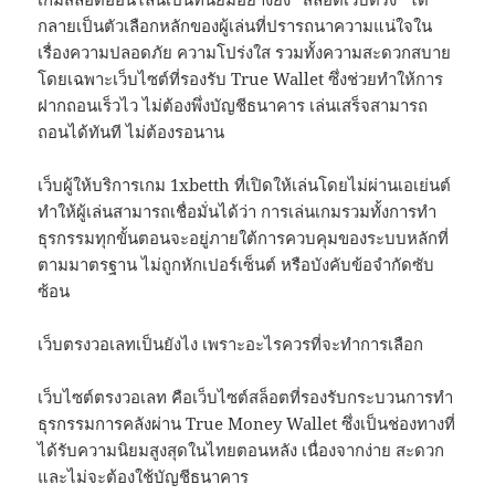
กลายเป็นตัวเลือกหลักของผู้เล่นที่ปรารถนาความแน่ใจใน
เรื่องความปลอดภัย ความโปร่งใส รวมทั้งความสะดวกสบาย
โดยเฉพาะเว็บไซต์ที่รองรับ True Wallet ซึ่งช่วยทำให้การ
ฝากถอนเร็วไว ไม่ต้องพึ่งบัญชีธนาคาร เล่นเสร็จสามารถ
ถอนได้ทันที ไม่ต้องรอนาน
เว็บผู้ให้บริการเกม 1xbetth ที่เปิดให้เล่นโดยไม่ผ่านเอเย่นต์
ทำให้ผู้เล่นสามารถเชื่อมั่นได้ว่า การเล่นเกมรวมทั้งการทำ
ธุรกรรมทุกขั้นตอนจะอยู่ภายใต้การควบคุมของระบบหลักที่
ตามมาตรฐาน ไม่ถูกหักเปอร์เซ็นต์ หรือบังคับข้อจำกัดซับ
ซ้อน
เว็บตรงวอเลทเป็นยังไง เพราะอะไรควรที่จะทำการเลือก
เว็บไซต์ตรงวอเลท คือเว็บไซต์สล็อตที่รองรับกระบวนการทำ
ธุรกรรมการคลังผ่าน True Money Wallet ซึ่งเป็นช่องทางที่
ได้รับความนิยมสูงสุดในไทยตอนหลัง เนื่องจากง่าย สะดวก
และไม่จะต้องใช้บัญชีธนาคาร