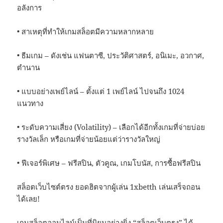
อลังการ
• สาเหตุที่ทำให้เกมสล็อตมีความหลากหลาย
• ธีมเกม – ดังเช่น แฟนตาซี, ประวัติศาสตร์, อนิเมะ, อวกาศ,
ตำนาน
• แบบอย่างเพย์ไลน์ – ตั้งแต่ 1 เพย์ไลน์ ไปจนถึง 1024
แนวทาง
• ระดับความเสี่ยง (Volatility) – เลือกได้อีกทั้งเกมที่จ่ายบ่อย
รางวัลเล็ก หรือเกมที่จ่ายน้อยแต่ว่ารางวัลใหญ่
• ฟีเจอร์พิเศษ – ฟรีสปิน, ตัวคูณ, เกมโบนัส, การซื้อฟรีสปิน
สล็อตเว็บไซต์ตรง ยอดฮิตจากผู้เล่น 1xbetth เล่นเสร็จถอน
ได้เลย!
เกมสล็อตออนไลน์เป็นที่นิยมอย่างยิ่ง “สล็อตเว็บตรง” ได้