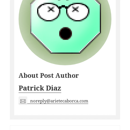
About Post Author
Patrick Diaz
noreply@arietecaborca.com