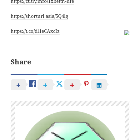
https://cutly.info/1xbetth-life
https://shorturl.asia/5Q4lg
https://t.co/dl1eCAxcIz
Share