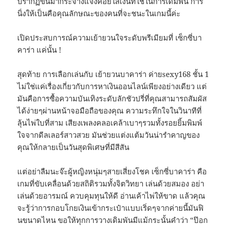
ปรากฏขึ้นมากระจ่างแจ้งค่อยใส่เงินที่ใช้ในการเดิมพัน การ
นิ่งให้เป็นคือคุณลักษณะของคนที่จะชนะในเกมนี้ค่ะ
เปิดประสบการณ์ความเย้ายวนใจระดับพรีเมียมที่ เซ็กซี่บา
คาร่า แค่นั้น !
สุดท้าย การเลือกเล่นกับ เย้ายวนบาคาร่า ค่ายsexy168 ชั้น 1
ไม่ใช่แค่เรื่องเกี่ยวกับการหาเงินออนไลน์เพียงอย่างเดียว แต่
มันคือการซื้อความบันเทิงระดับลักชัวปรี่ที่คุณสามารถสัมผัส
ได้ง่ายๆผ่านหน้าจอมือถือของคุณ ความระทึกใจในวินาทีที่
ลุ้นไพ่ใบที่สาม เสียงเพลงคลอเคล้าเบาๆรวมทั้งรอยยิ้มพิมพ์
ใจจากดีลเลอร์สาวสวย มันช่วยแต่งแต้มวันน่ารำคาญของ
คุณให้กลายเป็นวันสุดพิเศษที่มีสีสัน
แต่อย่าลืมนะจ๊ะผู้หญิงหนุ่มๆสายเสี่ยงโชค เซ็กซี่บาคาร่า คือ
เกมที่ขับเคลื่อนด้วยสถิติรวมทั้งจิตวิทยา เล่นด้วยสมอง อย่า
เล่นด้วยอารมณ์ ควบคุมทุนให้ดี อ่านเค้าไพ่ให้ขาด แล้วคุณ
จะรู้ว่าการกอบโกยเงินเข้ากระเป๋าแบบเริ่ดๆจากค่ายนี้มันฟิ
นขนาดไหน ขอให้ทุกการวางเดิมพันมีแม้กระนั้นคำว่า “ป๊อก