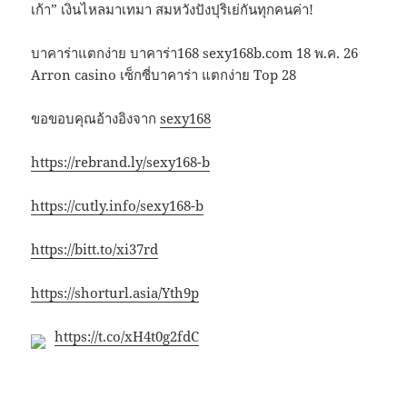
เก้า” เงินไหลมาเทมา สมหวังปังปุริเย่กันทุกคนค่า!
บาคาร่าแตกง่าย บาคาร่า168 sexy168b.com 18 พ.ค. 26
Arron casino เซ็กซี่บาคาร่า แตกง่าย Top 28
ขอขอบคุณอ้างอิงจาก
sexy168
https://rebrand.ly/sexy168-b
https://cutly.info/sexy168-b
https://bitt.to/xi37rd
https://shorturl.asia/Yth9p
https://t.co/xH4t0g2fdC