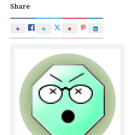
Share