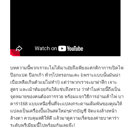
บทความนี้พวกเราจะไม่ได้มาเอ๋ยถึงเพียงแค่กติกาการเปิดไพ่
ป๊อกแปด ป๊อกเก้า ทั่วๆไปหรอกนะคะ (เพราะแบบนั้นมันน่า
เบื่อเหลือเกินตัวแม่ไม่ทำ!) แต่ว่าพวกเราจะมาผ่าลึก เจาะ
สูตร และเม้าท์มอยกันให้แซ่บถึงทรวง ว่าทำไมค่ายนี้ถึงเป็น
จุดหมายของคนต้องการรวย พร้อมแจกวิธีการอ่านเค้าไพ่ บา
คาร่า168 แบบเหนือชั้นที่จะแปลงกระดานเดิมพันของคุณให้
แปลงเป็นเครื่องปั๊มเงินสดใหม่ๆฝากบัญชี จัดแจงล้างหน้า
ล้างตา ควบคุมสติให้ดี แล้วมาดูความเริ่ดของค่ายบาคาร่า
ระดับพรีเมียมนี้ไปพร้อมกันเลยจ๊ะ!