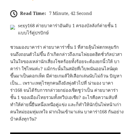
Read Time:
7 Minute, 42 Second
sexy168 ค่ายบาคาร่าอันดับ 1 ครองบัลลังก์ค่ายชั้น 1
แบบไร้คู่ปรปักษ์
ชวนมองบาคาร่า ค่ายบาคาร่าชั้น 1 ที่สายลุ้นไพ่ตกหลุมรัก
จนถึงถอนตัวไม่ขึ้น ถ้าเกิดกล่าวถึงเกมไพ่ยอดฮิตชั่วกัลปวสา
นในใจของเหล่านักเสี่ยงโชคร้อยทั้งร้อยจะต้องยกนิ้วให้ บา
คาร่า ใช่ไหมค่ะ? แม้กระนั้นในสมัยที่เว็บพนันออนไลน์ผุด
ขึ้นมาเป็นดอกเห็ด มีค่ายเกมส์ให้เลือกเล่นนับไม่ถ้วน ปัญหา
เป็น… เพราะเหตุไรทุกคนถึงยังพุ่งตัวไปที่ น่ามอง บาคา
ร่า168 จนได้รับการกล่าวยกย่องเชิดชูว่าเป็น ค่ายบาคาร่า
ชั้น 1 ของเมืองไทยรวมทั้งทวีปเอเชีย? อะไรคือความลับที่
ทำให้ค่ายนี้ยืนหนึ่งเหนือคู่แข่ง และก็ทำให้นักปั่นไพ่หน้าเก่า
คนใหม่ยอมทุ่มเทใจ ฝากเงินเข้ามาเล่น บาคาร่า168 กันอย่าง
บ้าคลั่งทุกวัน?