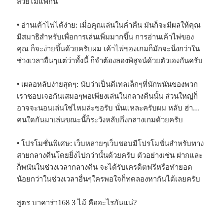
สวยไม่แพ้กัน
• อ่านเค้าไพ่ได้ง่าย: เมื่อคุณเล่นในค่ำคืน มันก็จะมีผลให้คุณ
มีสมาธิสำหรับเพื่อการเล่นเพิ่มมากขึ้น การอ่านเค้าไพ่ของ
คุณ ก็จะง่ายขึ้นด้วยครับผม เค้าไพ่ของเกมก็มักจะนิ่งกว่าใน
ช่วงเวลาอื่นๆแต่ว่าทั้งนี้ ก็จำต้องลองพิสูจน์ด้วยตัวเองกันครับ
• เผลอหลับง่ายสุดๆ: นับว่าเป็นดีเทลเล็กๆที่นักพนันของพวก
เราชอบเจอกันเสมอๆพอเพียงเล่นในกลางคืนนั้น ส่วนใหญ่ก็
อาจจะนอนเล่นใช่ไหมล่ะขอรับ นั่นแหละครับผม หลับ ฮ่า…
คนใดกันมาเล่นขณะนี้ก็ระวังหลับกึ่งกลางเกมด้วยครับ
• โปรโมชั่นพิเศษ: เว็บหลายๆเว็บชอบมีโปรโมชั่นสำหรับทาง
สายกลางคืนโดยยิ่งไปกว่านั้นด้วยครับ ตัวอย่างเช่น ฝากและ
ก็พนันในช่วงเวลากลางคืน จะได้รับเครดิตฟรีหรือทำยอด
น้อยกว่าในช่วงเวลาอื่นๆใครพอใจก็ทดลองหากันได้เลยครับ
สูตร บาคาร่า168 3 ไม้ คืออะไรกันแน่?