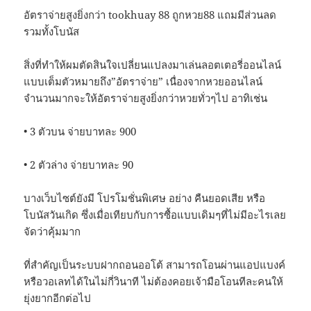
อัตราจ่ายสูงยิ่งกว่า tookhuay 88 ถูกหวย88 แถมมีส่วนลด
รวมทั้งโบนัส
สิ่งที่ทำให้ผมตัดสินใจเปลี่ยนแปลงมาเล่นลอตเตอรี่ออนไลน์
แบบเต็มตัวหมายถึง”อัตราจ่าย” เนื่องจากหวยออนไลน์
จำนวนมากจะให้อัตราจ่ายสูงยิ่งกว่าหวยทั่วๆไป อาทิเช่น
• 3 ตัวบน จ่ายบาทละ 900
• 2 ตัวล่าง จ่ายบาทละ 90
บางเว็บไซต์ยังมี โปรโมชั่นพิเศษ อย่าง คืนยอดเสีย หรือ
โบนัสวันเกิด ซึ่งเมื่อเทียบกับการซื้อแบบเดิมๆที่ไม่มีอะไรเลย
จัดว่าคุ้มมาก
ที่สำคัญเป็นระบบฝากถอนออโต้ สามารถโอนผ่านแอปแบงค์
หรือวอเลทได้ในไม่กี่วินาที ไม่ต้องคอยเจ้ามือโอนทีละคนให้
ยุ่งยากอีกต่อไป