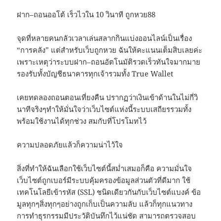
ฝาก–ถอนออโต้ เร็วไวใน 10 วินาที ถูกหวย88
จุดที่หลายคนกลัวเวลาเล่นสลากกินแบ่งออนไลน์เป็นเรื่อง
“การคลัง” แต่สำหรับเว็บถูกหวย ฉันให้คะแนนเต็มสิบเลยค่ะ
เพราะเหตุว่าระบบฝาก–ถอนอัตโนมัติรวดเร็วทันใจมากมาย
รองรับทั้งบัญชีธนาคารทุกเจ้ารวมทั้ง True Wallet
เคยทดลองถอนตอนเที่ยงคืน ปรากฏว่าเงินเข้าด้านในไม่กี่วิ
นาทีจริงๆทำให้มั่นใจว่าเว็บไซต์แห่งนี้ระบบเสถียรรวมทั้ง
พร้อมใช้งานได้ทุกช่วง สมกับที่โปรโมทไว้
ความปลอดภัยแล้วก็ความน่าไว้ใจ
สิ่งที่ทำให้ฉันเลือกใช้เว็บไซต์นี้สม่ำเสมอก็คือ ความมั่นใจ
เว็บไซต์ถูกเบอร์มีระบบคุ้มครองข้อมูลส่วนตัวที่ดีมาก ใช้
เทคโนโลยีเข้ารหัส (SSL) ชนิดเดียวกันกับเว็บไซต์แบงค์ ข้อ
มูลทุกๆสิ่งทุกๆอย่างถูกเก็บเป็นความลับ แล้วก็ทุกแนวทาง
การทำธุรกรรมมีประวัติบันทึกไว้แน่ชัด สามารถตรวจสอบ