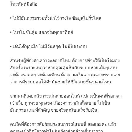
โทรศัพท์มือถือ
• ไม่มีอันตรายรวมทั้งน่าไว้วางใจ ข้อมูลไม่รั่วไหล
• โปรโมชั่นคุ้ม แจกจริงทุกอาทิตย์
• เล่นได้ทุกเมื่อ ไม่มีวันหยุด ไม่มีปิดระบบ
สำหรับผู้ที่ยังลังเลว่าจะลองดีไหม ต้องการที่จะให้เปิดใจมอง
สักครั้ง เพราะเหตุว่าหากคุณคุ้นชินกับระบบหวยเดิมๆแบบ
จะต้องรอคอย จะต้องเขียน ต้องตามเงินเอง คุณจะทราบเลย
ว่าการมีระบบออโต้ดีๆมันช่วยให้ชีวิตง่ายขึ้นขนาดไหน
จากคนที่เคยกลัวการเล่นหวยออนไลน์ แปลงเป็นคนที่รอเวลา
เข้าเว็บ ถูกหวย ทุกงวด เนื่องจากว่ามันทั้งสบาย ไม่เป็น
อันตราย และที่สำคัญ จ่ายจริงทุกใบเสร็จรับเงิน
คนใดที่ต้องการสัมผัสประสบการณ์แบบนี้ ลองเลยคะ แล้ว
คุณจะเข้าจิตใจว่าทำไมฉันถึงกล้ากล่าวเต็มปากว่า