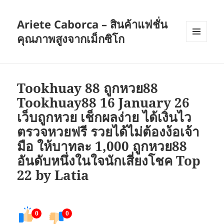
Ariete Caborca – สินค้าแฟชั่น
คุณภาพสูงจากเม็กซิโก
เมนู
และวิด
เจ็ต
Tookhuay 88 ถูกหวย88
Tookhuay88 16 January 26
เว็บถูกหวย เช็กผลง่าย ได้เงินไว
ตรวจหวยฟรี รวยได้ไม่ต้องง้อเจ้า
มือ ให้บาทละ 1,000 ถูกหวย88
อันดับหนึ่งในใจนักเสี่ยงโชค Top
22 by Latia
0
0