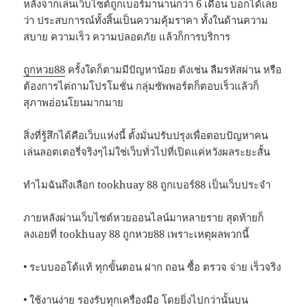
หลังจากเล่นเว็บไซต์ถูกเบอร์มานานกว่า 6 เดือน บอกได้เลย
ว่า ประสบการณ์ทั้งสิ้นเป็นความคุ้มราคา ทั้งในด้านความ
สบาย ความเร็ว ความปลอดภัย แล้วก็การบริการ
ถูกหวย88
ครั้งใดก็ตามมีปัญหาน้อย ดังเช่น ลืมรหัสผ่าน หรือ
ต้องการไต่ถามโปรโมชั่น กลุ่มซัพพอร์ตก็ตอบเร็วแล้วก็
สุภาพอ่อนโยนมากมาย
สิ่งที่รู้สึกได้คือเว็บแห่งนี้ ตั้งมั่นปรับปรุงเพื่อตอบปัญหาคน
เล่นลอตเตอรี่จริงๆไม่ใช่เว็บทั่วไปที่เปิดแค่หวังผลระยะสั้น
ทำไมฉันถึงเลือก tookhuay 88 ถูกเบอร์88 เป็นเว็บประจำ
ภายหลังผ่านเว็บไซต์หวยออนไลน์มาหลายราย สุดท้ายก็
ลงเอยที่ tookhuay 88 ถูกหวย88 เพราะเหตุผลพวกนี้
• ระบบออโต้แท้ ทุกขั้นตอน ฝาก ถอน ซื้อ ตรวจ จ่าย เร็วจริง
• ใช้งานง่าย รองรับทุกเครื่องมือ โดยยิ่งไปกว่านั้นบน