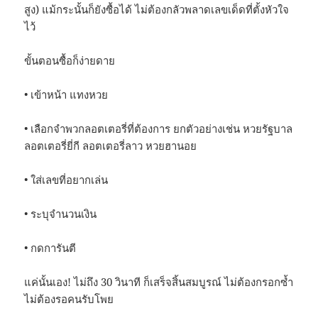
สูง) แม้กระนั้นก็ยังซื้อได้ ไม่ต้องกลัวพลาดเลขเด็ดที่ตั้งหัวใจ
ไว้
ขั้นตอนซื้อก็ง่ายดาย
• เข้าหน้า แทงหวย
• เลือกจำพวกลอตเตอรี่ที่ต้องการ ยกตัวอย่างเช่น หวยรัฐบาล
ลอตเตอรี่ยี่กี ลอตเตอรี่ลาว หวยฮานอย
• ใส่เลขที่อยากเล่น
• ระบุจำนวนเงิน
• กดการันตี
แค่นั้นเอง! ไม่ถึง 30 วินาที ก็เสร็จสิ้นสมบูรณ์ ไม่ต้องกรอกซ้ำ
ไม่ต้องรอคนรับโพย