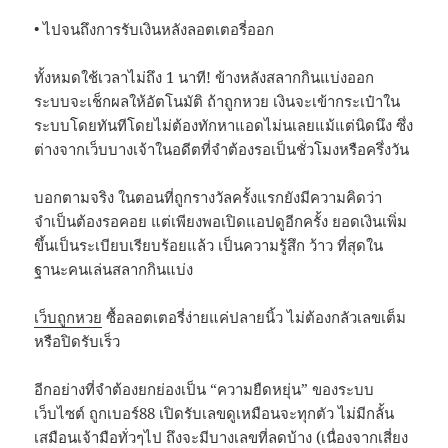
• ไปจนถึงการรับเงินหลังลอตเตอรี่ออก
ทั้งหมดใช้เวลาไม่ถึง 1 นาที! ข้างหลังสลากกินแบ่งออก
ระบบจะเช็กผลให้อัตโนมัติ ถ้าถูกหวย เงินจะเข้ากระเป๋าใน
ระบบโดยทันทีโดยไม่ต้องทักหาแอดไม่นเลยแม้แต่นิดนึง ซึ่ง
ต่างจากเว็บบางเจ้าในอดีตที่จำต้องรอเป็นชั่วโมงหรือครึ่งวัน
บอกตามจริง ในตอนที่ถูกรางวัลครั้งแรกยังมีความคิดว่า
จำเป็นต้องรอคอย แต่เพียงพอเปิดแอปดูอีกครั้ง ยอดเงินเพิ่ม
ขึ้นเป็นระเบียบเรียบร้อยแล้ว เป็นความรู้สึก ว้าว ที่สุดใน
ฐานะคนเล่นสลากกินแบ่ง
เว็บถูกหวย
ซื้อลอตเตอรี่ง่ายแค่ปลายนิ้ว ไม่ต้องกลัวเลขเต็ม
หรือปิดรับเร็ว
อีกอย่างที่จำต้องยกย่องเป็น “ความยืดหยุ่น” ของระบบ
เว็บไซต์ ถูกเบอร์88 เปิดรับเลขดูเหมือนจะทุกตัว ไม่มีกลั้น
เสมือนเจ้ามือทั่วๆไป ถึงจะมีบางเลขที่ลดบ้าง (เนื่องจากเสี่ยง