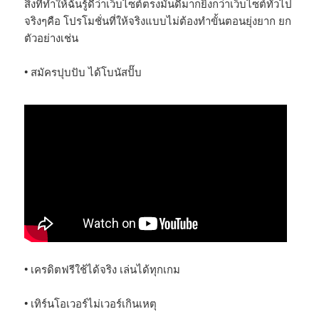
สิ่งที่ทำให้ฉันรู้ดีว่าเว็บไซต์ตรงมันดีมากยิ่งกว่าเว็บไซต์ทั่วไป
จริงๆคือ โปรโมชั่นที่ให้จริงแบบไม่ต้องทำขั้นตอนยุ่งยาก ยก
ตัวอย่างเช่น
• สมัครปุบปับ ได้โบนัสปั๊บ
• เครดิตฟรีใช้ได้จริง เล่นได้ทุกเกม
• เทิร์นโอเวอร์ไม่เวอร์เกินเหตุ