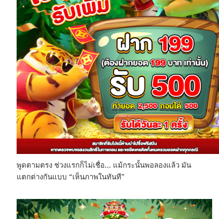
พูดตามตรง ช่วงแรกก็ไม่เชื่อ… แม้กระนั้นพอลองแล้ว มัน
แตกต่างกันแบบ “เห็นภาพในทันที”