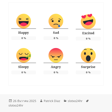
Happy
Sad
Excited
0
%
0
%
0
%
Sleepy
Angry
Surprise
0
%
0
%
0
%
เขียน
ผู้
หมวด
ป้าย
26 ธันวาคม 2025
Patrick Diaz
slotxo24hr
เมื่อ
เขียน
หมู่
กำกับ
slotxo24hr