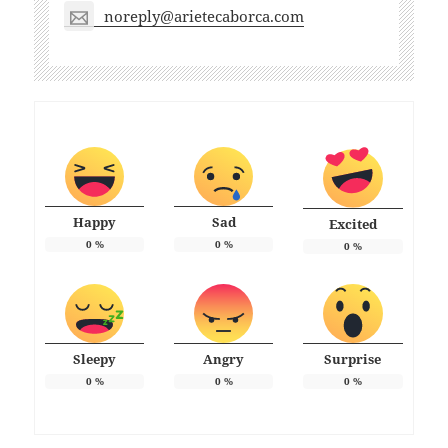
noreply@arietecaborca.com
Happy
Sad
Excited
0
%
0
%
0
%
Sleepy
Angry
Surprise
0
%
0
%
0
%