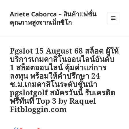
Ariete Caborca – สินค้าแฟชั่น
คุณภาพสูงจากเม็กซิโก
เมนู
และวิด
เจ็ต
Pgslot 15 August 68 สล็อต ผู้ให้
บริการเกมคาสิโนออนไลน์อันดับ
1 สล็อตออนไลน์ คุ้มค่าแก่การ
ลงทุน พร้อมให้คำปรึกษา 24
ช.ม.เกมคาสิโนระดับชั้นนำ
pgslotgolf สมัครวันนี้ รับเครดิต
ฟรีทันที Top 3 by Raquel
Fitbloggin.com