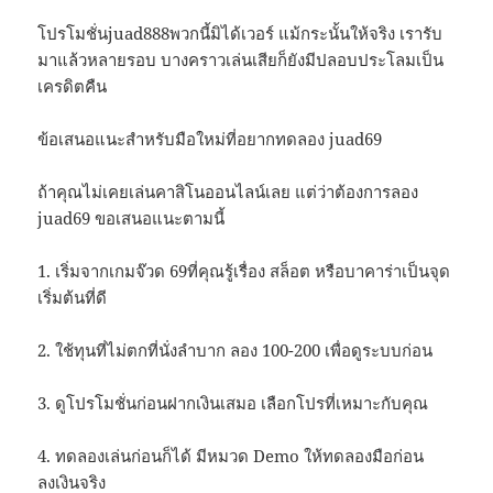
โปรโมชั่นjuad888พวกนี้มิได้เวอร์ แม้กระนั้นให้จริง เรารับ
มาแล้วหลายรอบ บางคราวเล่นเสียก็ยังมีปลอบประโลมเป็น
เครดิตคืน
ข้อเสนอแนะสำหรับมือใหม่ที่อยากทดลอง juad69
ถ้าคุณไม่เคยเล่นคาสิโนออนไลน์เลย แต่ว่าต้องการลอง
juad69 ขอเสนอแนะตามนี้
1. เริ่มจากเกมจ๊วด 69ที่คุณรู้เรื่อง สล็อต หรือบาคาร่าเป็นจุด
เริ่มต้นที่ดี
2. ใช้ทุนที่ไม่ตกที่นั่งลำบาก ลอง 100-200 เพื่อดูระบบก่อน
3. ดูโปรโมชั่นก่อนฝากเงินเสมอ เลือกโปรที่เหมาะกับคุณ
4. ทดลองเล่นก่อนก็ได้ มีหมวด Demo ให้ทดลองมือก่อน
ลงเงินจริง