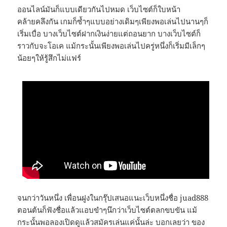
ออนไลน์มันก็แบบเดียวกันไปหมด เว็บไซต์ก็ใบหน้า
คล้ายคลึงกัน เกมก็ซ้ำๆแบบอย่างเดิมๆเพียงพอเล่นไปนานๆก็
เริ่มเบื่อ บางเว็บไซต์ฝากเงินง่ายแต่ถอนยาก บางเว็บไซต์ก็
ราวกับจะโอเค แม้กระนั้นเพียงพอเล่นไปครู่หนึ่งก็เริ่มมีเล็กๆ
น้อยๆให้รู้สึกไม่แฟร์
จนกว่าวันหนึ่ง เพื่อนฝูงในกรุ๊ปเสนอแนะเว็บหนึ่งชื่อ juad888
ตอนต้นก็ฟังชื่อแล้วแอบขำๆนึกว่าเว็บไซต์ตลกขบขัน แม้
กระนั้นพอลองเปิดดูแล้วสมัครเล่นแค่นั้นล่ะ บอกเลยว่า ของ