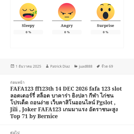
Sleepy
Angry
Surprise
0
%
0
%
0
%
เขียน
ผู้
หมวด
ป้าย
1 ธันวาคม 2025
Patrick Diaz
juad888
จ๊วด 69
เมื่อ
เขียน
หมู่
กำกับ
แนะแนว
ก่อนหน้า
เรื่อง
FAFA123 ff123th 14 DEC 2026 fafa 123 slot
เรื่อง
ลอตเตอร์รี่ สล็อต บาคาร่า ยิงปลา กีฬา ไก่ชน
ก่อน
โปรเด็ด ถอนง่าย เว็บคาสิโนออนไลน์ Pgslot ,
หน้า:
Jili , Joker FAFA123 เกมมาแรง อัตราชนะสูง
Top 71 by Bernice
ต่อไป