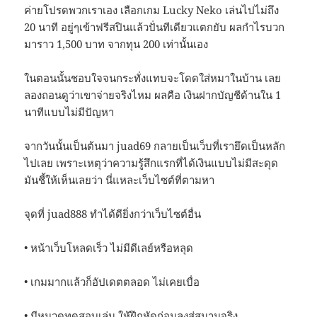
ค่ายโปรดพวกเราเอง เลือกเกม Lucky Neko เล่นไปไม่ถึง
20 นาที อยู่ๆเข้าฟรีสปินแล้วปั่นทีเดียวแตกยับ ผลกำไรบวก
มาราว 1,500 บาท จากทุน 200 เท่านั้นเอง
ในตอนนั้นชอบใจจนกระทั่งแทบจะโดดใส่หมาในบ้าน เลย
ลองถอนดูว่าเขาจ่ายจริงไหม ผลคือ เงินฝากบัญชีด้านใน 1
นาทีแบบไม่มีปัญหา
จากวันนั้นเป็นต้นมา juad69 กลายเป็นเว็บที่เรายึดเป็นหลัก
ไปเลย เพราะเหตุว่าความรู้สึกแรกที่ได้เงินแบบไม่มีสะดุด
มันชี้ให้เห็นเลยว่า นี่แหละเว็บไซต์ที่ตามหา
จุดที่ juad888 ทำได้ดียิ่งกว่าเว็บไซต์อื่น
• หน้าเว็บโหลดเร็ว ไม่มีดีเลย์หรือหลุด
• เกมมากแล้วก็อัปเดตตลอด ไม่เคยเบื่อ
• มีหมวดทดสอบเล่น ให้ฝึกหัดก่อนลงสู่สนามจริง