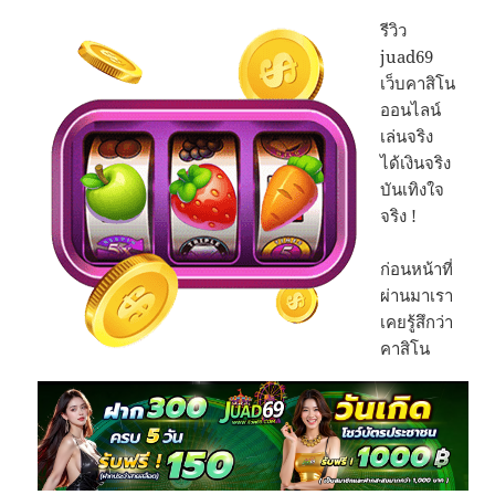
รีวิว
juad69
เว็บคาสิโน
ออนไลน์
เล่นจริง
ได้เงินจริง
บันเทิงใจ
จริง !
ก่อนหน้าที่
ผ่านมาเรา
เคยรู้สึกว่า
คาสิโน