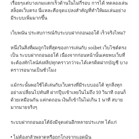
เรื่อยๆแต่บางเกมแตกเร็วด้านในไม่กี่รอบ การได้ ทดลองเล่น
สล็อตเว็บตรง นี่แหละคือจุดแปลงสำคัญที่ทำให้ผมเล่นอย่าง
มีระบบเพิ่มมากขึ้น
เว็บพนัน ประสบการณ์กับระบบฝากถอนออโต้ เร็วจริงไหม?
หนึ่งในสิ่งที่ผมถูกใจที่สุดของการเล่นกับ soibet เว็บไซต์ตรง
เป็น ระบบฝากถอนออโต้ เนื่องจากก่อนหน้านั้นเคยพบเว็บที่
จะต้องทักไลน์ส่งสลิปทุกคราวกว่าจะได้เครดิตฝากบัญชี บาง
คราวรอนานเป็นชั่วโมง
แม้กระนั้นพอใช้ได้เล่นกับเว็บตรงที่มีระบบออโต้ ทุกสิ่งทุก
อย่างเปลี่ยนไปทันที ฝากปุ๊บเข้าเลยในไม่ถึง 10 วินาที ถอนก็
ด้วยเหมือนกัน แค่กดถอน เงินก็เข้าในไม่เกิน 1 นาที สบาย
มากมายจริงๆ
ระบบฝากถอนออโต้ยังมีจุดเด่นอีกหลายประเภท ได้แก่
• ไม่ต้องกลัวพลาดหรือถูกโกงจากแอดมิน