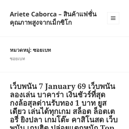
Ariete Caborca – สินค้าแฟชั่น
คุณภาพสูงจากเม็กซิโก
เมนู
และวิด
เจ็ต
หมวดหมู่:
ซอยเบท
ซอยเบท
เว็บพนัน 7 January 69 เว็บพนัน
ลองเล่น บาคาร่า เงินชัวร์ที่สุด
กงล้อสุลต่านรับทอง 1 บาท ยูส
เดียว เล่นได้ทุกเกม สล็อต ล็อตเต
อรี่ ยิงปลา เกมโต๊ะ คาสิโนสด เว็บ
พนัน เกมฮิต ปล่อยแตกหนัก Top