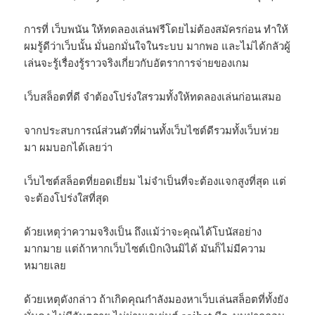
การที่ เว็บพนัน ให้ทดลองเล่นฟรีโดยไม่ต้องสมัครก่อน ทำให้
ผมรู้ดีว่าเว็บนั้น มั่นอกมั่นใจในระบบ มากพอ และไม่ได้กลัวผู้
เล่นจะรู้เรื่องรู้ราวจริงเกี่ยวกับอัตราการจ่ายของเกม
เว็บสล็อตที่ดี จำต้องโปร่งใสรวมทั้งให้ทดลองเล่นก่อนเสมอ
จากประสบการณ์ส่วนตัวที่ผ่านทั้งเว็บไซต์ดีรวมทั้งเว็บห่วย
มา ผมบอกได้เลยว่า
เว็บไซต์สล็อตที่ยอดเยี่ยม ไม่จำเป็นที่จะต้องแจกสูงที่สุด แต่
จะต้องโปร่งใสที่สุด
ด้วยเหตุว่าความจริงเป็น ถึงแม้ว่าจะคุณได้โบนัสอย่าง
มากมาย แต่ถ้าหากเว็บไซต์เบิกเงินมิได้ มันก็ไม่มีความ
หมายเลย
ด้วยเหตุดังกล่าว ถ้าเกิดคุณกำลังมองหาเว็บเล่นสล็อตที่ทั้งยัง