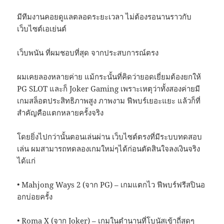
มีทีมงานคอยดูแลตลอดระยะเวลา ไม่ต้องรอนานราวกับ
เว็บไซต์เอเย่นต์
เว็บพนัน ที่ผมชอบที่สุด จากประสบการณ์ตรง
ผมเคยลองหลายค่าย แม้กระนั้นที่คิดว่ายอดเยี่ยมต้องยกให้
PG SLOT และก็ Joker Gaming เพราะเหตุว่าทั้งสองค่ายมี
เกมสล็อตประสิทธิภาพสูง ภาพงาม ฟีพบร์เยอะแยะ แล้วก็ที่
สำคัญคือแตกหลายครั้งจริง
โดยยิ่งไปกว่านั้นตอนเล่นผ่าน เว็บไซต์ตรงที่มีระบบทดสอบ
เล่น ผมสามารถทดลองเกมใหม่ๆได้ก่อนตัดสินใจลงเงินจริง
ได้แก่
• Mahjong Ways 2 (จาก PG) – เกมแตกไว ฟีพบร์ฟรีสปินอ
อกบ่อยครั้ง
• Roma X (จาก Joker) – เกมในตำนานที่โบนัสเข้าถี่สุดๆ