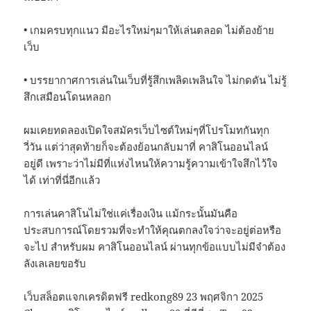
• เกมครบทุกแนว มีอะไรใหม่ๆมาให้เล่นตลอด ไม่ต้องย้าย
เว็บ
• บรรยากาศการเล่นในเว็บที่รู้สึกเพลิดเพลินใจ ไม่กดดัน ไม่รู้
สึกเสมือนโดนหลอก
ผมเคยทดลองเปิดใจสมัครเว็บไซต์ใหม่ๆที่โปรโมทกันทุก
วี่วัน แต่ว่าสุดท้ายก็จะต้องย้อนกลับมาที่ คาสิโนออนไลน์
อยู่ดี เพราะว่าไม่มีที่แห่งไหนให้ความรู้ความเข้าใจสึกไว้ใจ
ได้ เท่าที่นี่อีกแล้ว
การเล่นคาสิโนไม่ใช่แค่เรื่องเงิน แม้กระนั้นมันคือ
ประสบการณ์โดยรวมที่จะทำให้คุณตกลงใจว่าจะอยู่ต่อหรือ
จะไป สำหรับผม คาสิโนออนไลน์ ผ่านทุกข้อแบบไม่มีจำต้อง
ลังเลเลยขอรับ
เว็บสล็อตแจกเครดิตฟรี redkong89 23 พฤศจิกา 2025