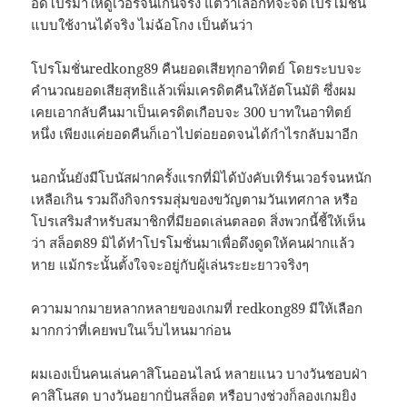
อัดโปรมาให้ดูเวอร์จนเกินจริง แต่ว่าเลือกที่จะจัดโปรโมชั่น
แบบใช้งานได้จริง ไม่ฉ้อโกง เป็นต้นว่า
โปรโมชั่นredkong89 คืนยอดเสียทุกอาทิตย์ โดยระบบจะ
คำนวณยอดเสียสุทธิแล้วเพิ่มเครดิตคืนให้อัตโนมัติ ซึ่งผม
เคยเอากลับคืนมาเป็นเครดิตเกือบจะ 300 บาทในอาทิตย์
หนึ่ง เพียงแค่ยอดคืนก็เอาไปต่อยอดจนได้กำไรกลับมาอีก
นอกนั้นยังมีโบนัสฝากครั้งแรกที่มิได้บังคับเทิร์นเวอร์จนหนัก
เหลือเกิน รวมถึงกิจกรรมสุ่มของขวัญตามวันเทศกาล หรือ
โปรเสริมสำหรับสมาชิกที่มียอดเล่นตลอด สิ่งพวกนี้ชี้ให้เห็น
ว่า สล็อต89 มิได้ทำโปรโมชั่นมาเพื่อดึงดูดให้คนฝากแล้ว
หาย แม้กระนั้นตั้งใจจะอยู่กับผู้เล่นระยะยาวจริงๆ
ความมากมายหลากหลายของเกมที่ redkong89 มีให้เลือก
มากกว่าที่เคยพบในเว็บไหนมาก่อน
ผมเองเป็นคนเล่นคาสิโนออนไลน์ หลายแนว บางวันชอบฝ่า
คาสิโนสด บางวันอยากปั่นสล็อต หรือบางช่วงก็ลองเกมยิง