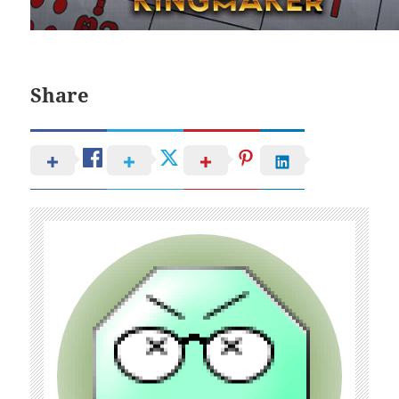
Share