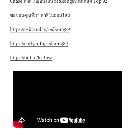
Chase คาสิโนออนไลน์ redkong89 ที่ดีที่สุด Top 92
ขอขอบคุณที่มา
คาสิโนออนไลน์
https://rebrand.ly/redkong89
https://cutly.info/redkong89
https://bitt.to/lcc1aw